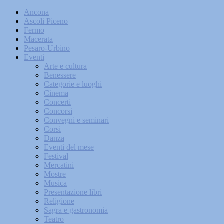
Ancona
Ascoli Piceno
Fermo
Macerata
Pesaro-Urbino
Eventi
Arte e cultura
Benessere
Categorie e luoghi
Cinema
Concerti
Concorsi
Convegni e seminari
Corsi
Danza
Eventi del mese
Festival
Mercatini
Mostre
Musica
Presentazione libri
Religione
Sagra e gastronomia
Teatro