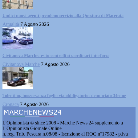
Undici nuovi agenti prendono servizio alla Questura di Macerata
Attualità
7 Agosto 2026
Civitanova Marche: esito controlli straordinari interforze
Civitanova Marche
7 Agosto 2026
Tolentino, inosservanza foglio via obbligatorio: denunciato 34enne
Cronaca
7 Agosto 2026
L'Opinionista © since 2008 - Marche News 24 supplemento a
L'Opinionista Giornale Online
n. reg. Trib. Pescara n.08/08 - Iscrizione al ROC n°17982 - p.iva