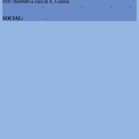
01873660680 a cura di A. Gulizia
Pubblicità e contatti
-
Notizie del giorno
-
Informazioni
-
Privacy
-
Cookie
SOCIAL:
Facebook
-
X