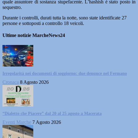
quale assuntore di sostanza stupefacente. L’hashish è stato posto in
sequestro.
Durante i controlli, durati tutta la notte, sono state identificate 27
persone e sottoposti a controllo 18 veicoli.
Ultime notizie MarcheNews24
Irregolarità nei documenti di soggiorno: due denunce nel Fermano
Cronaca
8 Agosto 2026
“Dialetto che Piacere” dal 20 al 25 agosto a Macerata
Eventi Marche
7 Agosto 2026