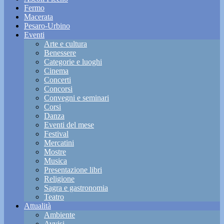
Fermo
Macerata
Pesaro-Urbino
Eventi
Arte e cultura
Benessere
Categorie e luoghi
Cinema
Concerti
Concorsi
Convegni e seminari
Corsi
Danza
Eventi del mese
Festival
Mercatini
Mostre
Musica
Presentazione libri
Religione
Sagra e gastronomia
Teatro
Attualità
Ambiente
Avvisi