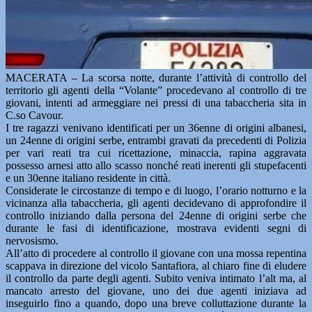
MACERATA – La scorsa notte, durante l’attività di controllo del
territorio gli agenti della “Volante” procedevano al controllo di tre
giovani, intenti ad armeggiare nei pressi di una tabaccheria sita in
C.so Cavour.
I tre ragazzi venivano identificati per un 36enne di origini albanesi,
un 24enne di origini serbe, entrambi gravati da precedenti di Polizia
per vari reati tra cui ricettazione, minaccia, rapina aggravata
possesso arnesi atto allo scasso nonché reati inerenti gli stupefacenti
e un 30enne italiano residente in città.
Considerate le circostanze di tempo e di luogo, l’orario notturno e la
vicinanza alla tabaccheria, gli agenti decidevano di approfondire il
controllo iniziando dalla persona del 24enne di origini serbe che
durante le fasi di identificazione, mostrava evidenti segni di
nervosismo.
All’atto di procedere al controllo il giovane con una mossa repentina
scappava in direzione del vicolo Santafiora, al chiaro fine di eludere
il controllo da parte degli agenti. Subito veniva intimato l’alt ma, al
mancato arresto del giovane, uno dei due agenti iniziava ad
inseguirlo fino a quando, dopo una breve colluttazione durante la