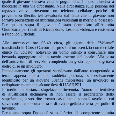
quale il giovane sferrava calci e pugni nonché morsi, riusciva a
bloccarlo in una via circostante. Nella circostanza sulla persona del
ragazzo veniva rinvenuto un telefono cellulare poiché di
provenienza illecita, tesi avvalorata dal fatto che il giovane non
forniva precisazioni ed informazioni verosimili in merito al possesso.
Per quanto sopra il giovane è stato denunciato all’Autorità
Giudiziaria per i reati di Ricettazione, Lesioni, violenza e resistenza
a Pubblico Ufficiale.
Alle successive ore 03.40 circa, gli agenti della “Volante”
transitando in Corso Cavour nei pressi di un esercizio commerciale
etnico ivi ubicato, notavano un uomo intento a consumare una
bevanda appoggiato ad un tavolo esterno del locale. Alla vista
dell’autovettura di servizio, compiendo un gesto repentino, gettava
dietro di se un involucro.
Immediatamente gli operatori scendevano dall’auto recuperando a
terra, appena dietro alla suddetta persona, successivamente
identificato per un giovane 30enne maceratese, un involucro in
cellophane contenente alcune dosi di HASHISH.
In merito alla sostanza stupefacente rinvenuta, l’uomo nel tentativo
di giustificarsi dichiarava di non essere il proprietario dello
stupefacente, a suo dire trovato casualmente sopra il tavolo su cui
stava consumando una birra e di averlo gettato a terra per pulire il
tavolino.
Per quanto sopra l’uomo è stato deferito alla competente autorità