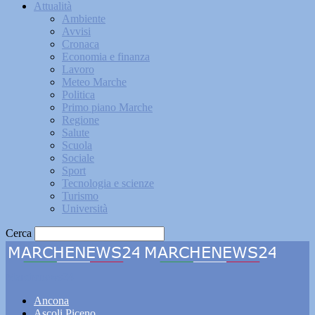
Attualità
Ambiente
Avvisi
Cronaca
Economia e finanza
Lavoro
Meteo Marche
Politica
Primo piano Marche
Regione
Salute
Scuola
Sociale
Sport
Tecnologia e scienze
Turismo
Università
Cerca
Marchenews24
Ancona
Ascoli Piceno