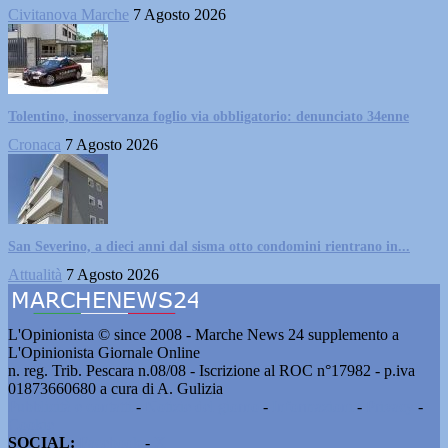
Civitanova Marche
7 Agosto 2026
Tolentino, inosservanza foglio via obbligatorio: denunciato 34enne
Cronaca
7 Agosto 2026
San Severino, a dieci anni dal sisma otto condomini rientrano in...
Attualità
7 Agosto 2026
L'Opinionista © since 2008 - Marche News 24 supplemento a
L'Opinionista Giornale Online
n. reg. Trib. Pescara n.08/08 - Iscrizione al ROC n°17982 - p.iva
01873660680 a cura di A. Gulizia
Pubblicità e contatti
-
Notizie del giorno
-
Informazioni
-
Privacy
-
Cookie
SOCIAL:
Facebook
-
X