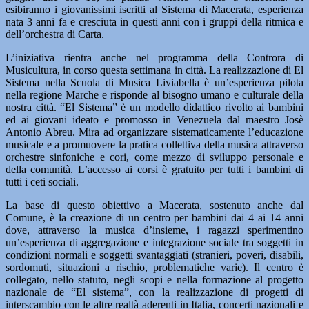
esibiranno i giovanissimi iscritti al Sistema di Macerata, esperienza
nata 3 anni fa e cresciuta in questi anni con i gruppi della ritmica e
dell’orchestra di Carta.
L’iniziativa rientra anche nel programma della Controra di
Musicultura, in corso questa settimana in città. La realizzazione di El
Sistema nella Scuola di Musica Liviabella è un’esperienza pilota
nella regione Marche e risponde al bisogno umano e culturale della
nostra città. “El Sistema” è un modello didattico rivolto ai bambini
ed ai giovani ideato e promosso in Venezuela dal maestro Josè
Antonio Abreu. Mira ad organizzare sistematicamente l’educazione
musicale e a promuovere la pratica collettiva della musica attraverso
orchestre sinfoniche e cori, come mezzo di sviluppo personale e
della comunità. L’accesso ai corsi è gratuito per tutti i bambini di
tutti i ceti sociali.
La base di questo obiettivo a Macerata, sostenuto anche dal
Comune, è la creazione di un centro per bambini dai 4 ai 14 anni
dove, attraverso la musica d’insieme, i ragazzi sperimentino
un’esperienza di aggregazione e integrazione sociale tra soggetti in
condizioni normali e soggetti svantaggiati (stranieri, poveri, disabili,
sordomuti, situazioni a rischio, problematiche varie). Il centro è
collegato, nello statuto, negli scopi e nella formazione al progetto
nazionale de “El sistema”, con la realizzazione di progetti di
interscambio con le altre realtà aderenti in Italia, concerti nazionali e