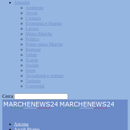
Attualità
Ambiente
Avvisi
Cronaca
Economia e finanza
Lavoro
Meteo Marche
Politica
Primo piano Marche
Regione
Salute
Scuola
Sociale
Sport
Tecnologia e scienze
Turismo
Università
Cerca
Marchenews24
Ancona
Ascoli Piceno