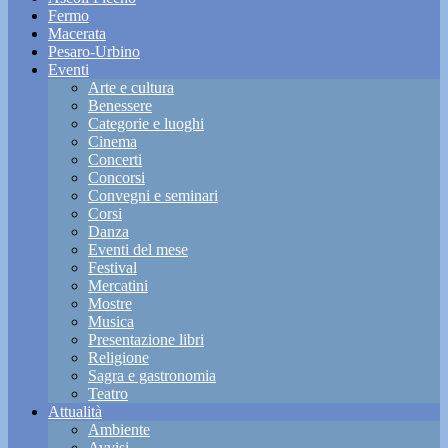
Fermo
Macerata
Pesaro-Urbino
Eventi
Arte e cultura
Benessere
Categorie e luoghi
Cinema
Concerti
Concorsi
Convegni e seminari
Corsi
Danza
Eventi del mese
Festival
Mercatini
Mostre
Musica
Presentazione libri
Religione
Sagra e gastronomia
Teatro
Attualità
Ambiente
Avvisi