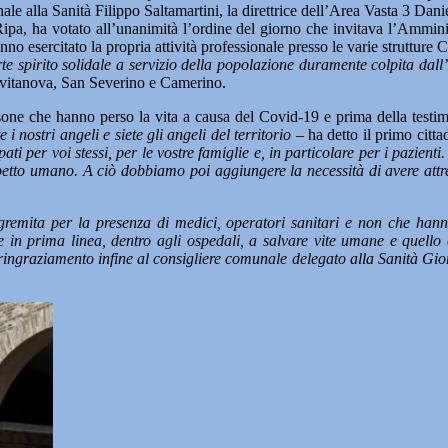
e alla Sanità Filippo Saltamartini, la direttrice dell’Area Vasta 3 Daniel
Ripa, ha votato all’unanimità l’ordine del giorno che invitava l’Ammini
nno esercitato la propria attività professionale presso le varie strutture 
orte spirito solidale a servizio della popolazione duramente colpita dal
 Civitanova, San Severino e Camerino.
sone che hanno perso la vita a causa del Covid-19 e prima della testi
 i nostri angeli e siete gli angeli del territorio –
ha detto il primo citt
 per voi stessi, per le vostre famiglie e, in particolare per i pazienti. 
petto umano. A ciò dobbiamo poi aggiungere la necessità di avere attr
mita per la presenza di medici, operatori sanitari e non che hanno 
pre in prima linea, dentro agli ospedali, a salvare vite umane e que
 ringraziamento infine al consigliere comunale delegato alla Sanità Gio