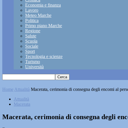
Economia e finanza
Lavoro
Meteo Marche
Politica
Primo piano Marche
Regione
Salute
Scuola
Sociale
Sport
Tecnologia e scienze
Turismo
Università
Home
Attualità
Macerata, cerimonia di consegna degli encomi al perso
Attualità
Macerata
Macerata, cerimonia di consegna degli enc