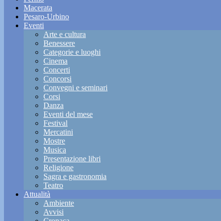
Macerata
Pesaro-Urbino
Eventi
Arte e cultura
Benessere
Categorie e luoghi
Cinema
Concerti
Concorsi
Convegni e seminari
Corsi
Danza
Eventi del mese
Festival
Mercatini
Mostre
Musica
Presentazione libri
Religione
Sagra e gastronomia
Teatro
Attualità
Ambiente
Avvisi
Cronaca