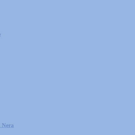
o
l Nera