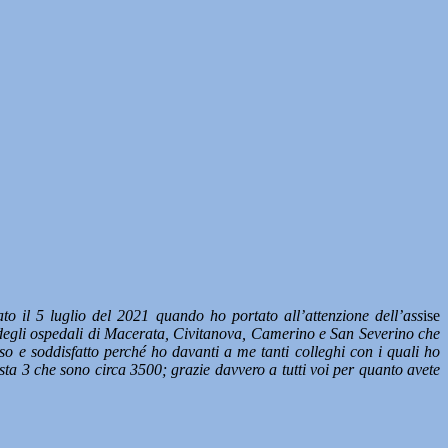
o il 5 luglio del 2021 quando ho portato all’attenzione dell’ass
ise
ve degli ospedali di Macerata, Civitanova, Camerino e San Severino che
o e soddisfatto perché ho davanti a me tanti colleghi con i quali ho
Vasta 3 che sono circa 3500; grazie davvero a tutti voi per quanto avete