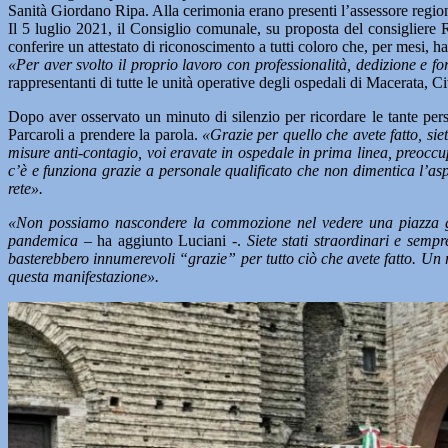
Sanità Giordano Ripa. Alla cerimonia erano presenti l’assessore regional
Il 5 luglio 2021, il Consiglio comunale, su proposta del consigliere 
conferire un attestato di riconoscimento a tutti coloro che, per mesi, ha
«Per aver svolto il proprio lavoro con professionalità, dedizione e f
rappresentanti di tutte le unità operative degli ospedali di Macerata,
Dopo aver osservato un minuto di silenzio per ricordare le tante per
Parcaroli a prendere la parola.
«Grazie per quello che avete fatto, siete
misure anti-contagio, voi eravate in ospedale in prima linea, preoccupati
c’è e funziona grazie a personale qualificato che non dimentica l’as
rete».
«Non possiamo nascondere la commozione nel vedere una piazza gre
pandemica
– ha aggiunto Luciani -.
Siete stati straordinari e sem
basterebbero innumerevoli “grazie” per tutto ciò che avete fatto. Un
questa manifestazione».