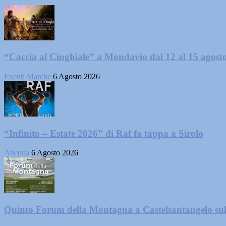
“Caccia al Cinghiale” a Mondavio dal 12 al 15 agost
Eventi Marche
6 Agosto 2026
“Infinito – Estate 2026” di Raf fa tappa a Sirolo
Ancona
6 Agosto 2026
Quinto Forum della Montagna a Castelsantangelo su