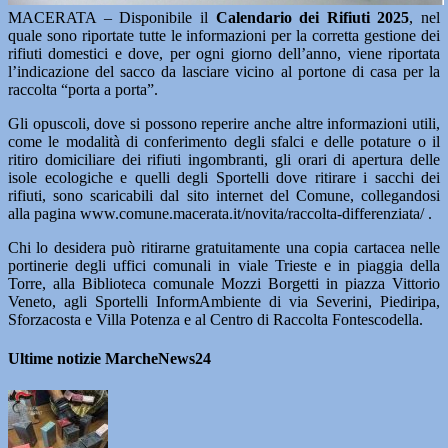
MACERATA – Disponibile il
Calendario dei Rifiuti 2025
, nel
quale sono riportate tutte le informazioni per la corretta gestione dei
rifiuti domestici e dove, per ogni giorno dell’anno, viene riportata
l’indicazione del sacco da lasciare vicino al portone di casa per la
raccolta “porta a porta”.
Gli opuscoli, dove si possono reperire anche altre informazioni utili,
come le modalità di conferimento degli sfalci e delle potature o il
ritiro domiciliare dei rifiuti ingombranti, gli orari di apertura delle
isole ecologiche e quelli degli Sportelli dove ritirare i sacchi dei
rifiuti, sono scaricabili dal sito internet del Comune, collegandosi
alla pagina www.comune.macerata.it/novita/raccolta-differenziata/ .
Chi lo desidera può ritirarne gratuitamente una copia cartacea nelle
portinerie degli uffici comunali in viale Trieste e in piaggia della
Torre, alla Biblioteca comunale Mozzi Borgetti in piazza Vittorio
Veneto, agli Sportelli InformAmbiente di via Severini, Piediripa,
Sforzacosta e Villa Potenza e al Centro di Raccolta Fontescodella.
Ultime notizie MarcheNews24