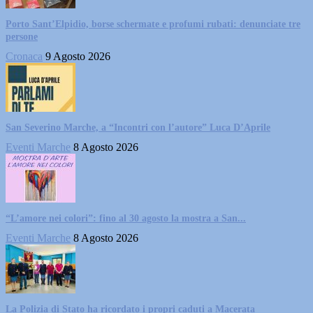
Porto Sant’Elpidio, borse schermate e profumi rubati: denunciate tre
persone
Cronaca
9 Agosto 2026
San Severino Marche, a “Incontri con l’autore” Luca D’Aprile
Eventi Marche
8 Agosto 2026
“L’amore nei colori”: fino al 30 agosto la mostra a San...
Eventi Marche
8 Agosto 2026
La Polizia di Stato ha ricordato i propri caduti a Macerata