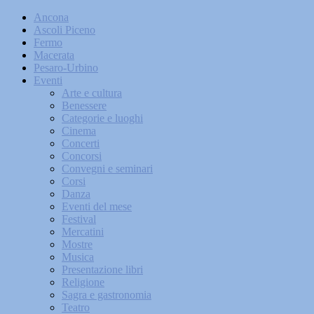
Ancona
Ascoli Piceno
Fermo
Macerata
Pesaro-Urbino
Eventi
Arte e cultura
Benessere
Categorie e luoghi
Cinema
Concerti
Concorsi
Convegni e seminari
Corsi
Danza
Eventi del mese
Festival
Mercatini
Mostre
Musica
Presentazione libri
Religione
Sagra e gastronomia
Teatro