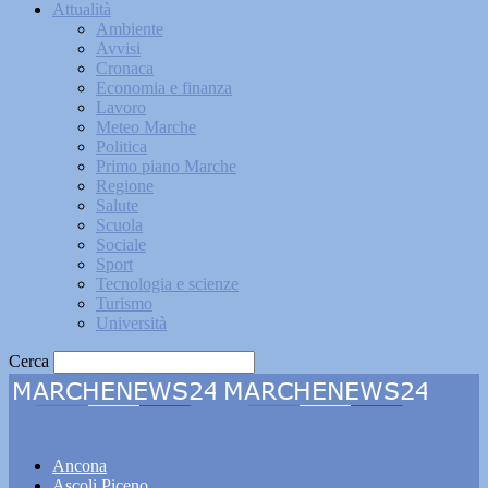
Attualità
Ambiente
Avvisi
Cronaca
Economia e finanza
Lavoro
Meteo Marche
Politica
Primo piano Marche
Regione
Salute
Scuola
Sociale
Sport
Tecnologia e scienze
Turismo
Università
Cerca
Marchenews24
Ancona
Ascoli Piceno