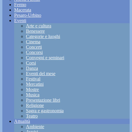
Fermo
Macerata
Pesaro-Urbino
Eventi
Arte e cultura
Benessere
Categorie e luoghi
Cinema
Concerti
Concorsi
Convegni e seminari
Corsi
Danza
Eventi del mese
Festival
Mercatini
Mostre
Musica
Presentazione libri
Religione
Sagra e gastronomia
Teatro
Attualità
Ambiente
Avvisi