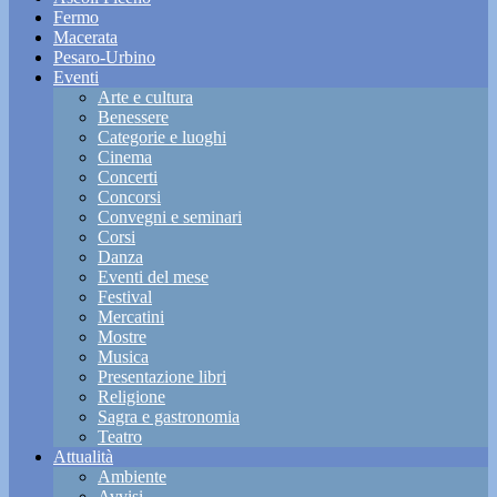
Fermo
Macerata
Pesaro-Urbino
Eventi
Arte e cultura
Benessere
Categorie e luoghi
Cinema
Concerti
Concorsi
Convegni e seminari
Corsi
Danza
Eventi del mese
Festival
Mercatini
Mostre
Musica
Presentazione libri
Religione
Sagra e gastronomia
Teatro
Attualità
Ambiente
Avvisi