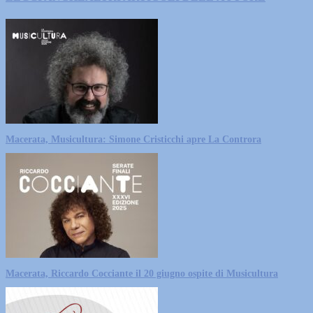
Macerata, Musicultura: Simone Cristicchi apre La Controra
Macerata, Riccardo Cocciante il 20 giugno ospite di Musicultura