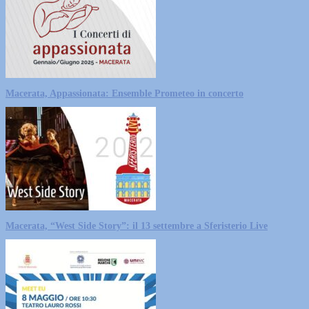
Macerata, Appassionata: Ensemble Prometeo in concerto
Macerata, “West Side Story”: il 13 settembre a Sferisterio Live