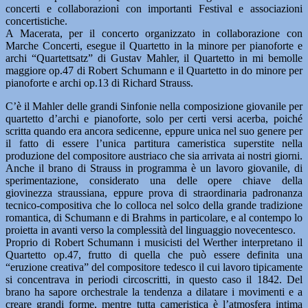
concerti e collaborazioni con importanti Festival e associazioni
concertistiche.
A Macerata, per il concerto organizzato in collaborazione con
Marche Concerti, esegue il Quartetto in la minore per pianoforte e
archi “Quartettsatz” di Gustav Mahler, il Quartetto in mi bemolle
maggiore op.47 di Robert Schumann e il Quartetto in do minore per
pianoforte e archi op.13 di Richard Strauss.
C’è il Mahler delle grandi Sinfonie nella composizione giovanile per
quartetto d’archi e pianoforte, solo per certi versi acerba, poiché
scritta quando era ancora sedicenne, eppure unica nel suo genere per
il fatto di essere l’unica partitura cameristica superstite nella
produzione del compositore austriaco che sia arrivata ai nostri giorni.
Anche il brano di Strauss in programma è un lavoro giovanile, di
sperimentazione, considerato una delle opere chiave della
giovinezza straussiana, eppure prova di straordinaria padronanza
tecnico-compositiva che lo colloca nel solco della grande tradizione
romantica, di Schumann e di Brahms in particolare, e al contempo lo
proietta in avanti verso la complessità del linguaggio novecentesco.
Proprio di Robert Schumann i musicisti del Werther interpretano il
Quartetto op.47, frutto di quella che può essere definita una
“eruzione creativa” del compositore tedesco il cui lavoro tipicamente
si concentrava in periodi circoscritti, in questo caso il 1842. Del
brano ha sapore orchestrale la tendenza a dilatare i movimenti e a
creare grandi forme, mentre tutta cameristica è l’atmosfera intima