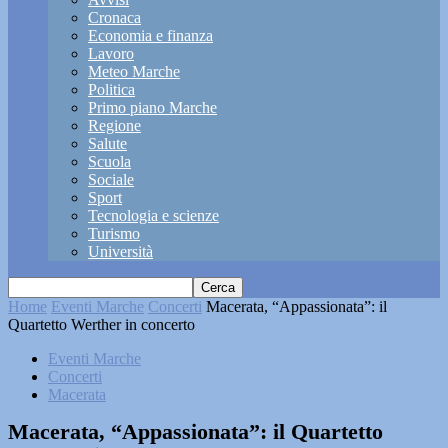
Cronaca
Economia e finanza
Lavoro
Meteo Marche
Politica
Primo piano Marche
Regione
Salute
Scuola
Sociale
Sport
Tecnologia e scienze
Turismo
Università
Home
Eventi Marche
Concerti
Macerata, “Appassionata”: il
Quartetto Werther in concerto
Eventi Marche
Concerti
Macerata
Macerata, “Appassionata”: il Quartetto