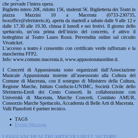
che pervade l’intera opera.
Biglietto intero 20€, ridotto 15€, studenti 5€. Biglietteria dei Teatri in
piazza Mazzini 10 a Macerata (0733-230735,
boxoffice@sferisterio.it), aperta da martedì a sabato dalle 9 alle 12 e
dalle 17.30 alle 19.30, chiusa il lunedì e nei festivi. Il giorno dello
spettacolo, un’ora prima dell’inizio del concerto, è attivo il
botteghino al Teatro Lauro Rossi. Prevendita online sul circuito
Vivaticket.
L’accesso a teatro è consentito con certificato verde rafforzato e la
mascherina FFP2.
Info: www.comune.macerata.it, www.appassionataonline.it.
I Concerti di Appassionata sono organizzati dall’Associazione
Musicale Appassionata insieme all’assessorato alla Cultura del
Comune di Macerata, con il sostegno di Ministero della Cultura,
Regione Marche, Istituto Confucio-UNIMC, Società Civile dello
Sferisterio-Eredi dei Cento Consorti. In collaborazione con
Università di Macerata, Marche Concerti, Comitato AMUR,
Consorzio Marche Spettacolo, Accademia di Belle Arti di Macerata.
Valli Pianoforti è partner tecnico.
TAGS
Eventi Macerata
LEGGI ANCHE
ALTRI ARTICOLI DELL'AUTORE