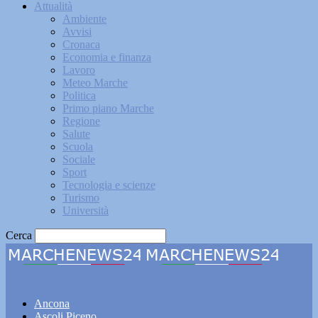
Attualità
Ambiente
Avvisi
Cronaca
Economia e finanza
Lavoro
Meteo Marche
Politica
Primo piano Marche
Regione
Salute
Scuola
Sociale
Sport
Tecnologia e scienze
Turismo
Università
Cerca
Marchenews24
Ancona
Ascoli Piceno