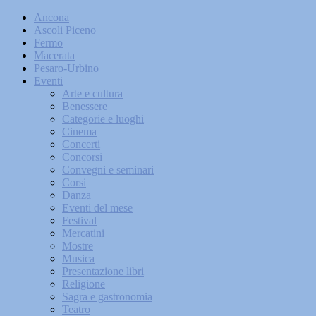
Ancona
Ascoli Piceno
Fermo
Macerata
Pesaro-Urbino
Eventi
Arte e cultura
Benessere
Categorie e luoghi
Cinema
Concerti
Concorsi
Convegni e seminari
Corsi
Danza
Eventi del mese
Festival
Mercatini
Mostre
Musica
Presentazione libri
Religione
Sagra e gastronomia
Teatro