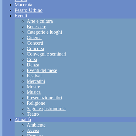
Macerata
Pesaro-Urbino
Eventi
Arte e cultura
Benessere
Categorie e luoghi
Cinema
Concerti
Concorsi
Convegni e seminari
Corsi
Danza
Eventi del mese
Festival
Mercatini
Mostre
Musica
Presentazione libri
Religione
Sagra e gastronomia
Teatro
Attualità
Ambiente
Avvisi
Cronaca