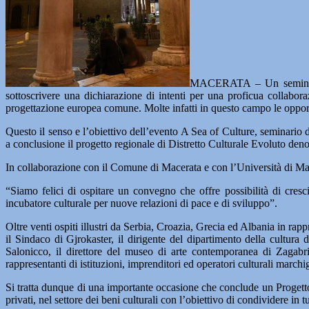
MACERATA – Un seminario in
sottoscrivere una dichiarazione di intenti per una proficua collabora
progettazione europea comune. Molte infatti in questo campo le opportun
Questo il senso e l’obiettivo dell’evento A Sea of Culture, seminario 
a conclusione il progetto regionale di Distretto Culturale Evoluto d
In collaborazione con il Comune di Macerata e con l’Università di Mace
“Siamo felici di ospitare un convegno che offre possibilità di cresc
incubatore culturale per nuove relazioni di pace e di sviluppo”.
Oltre venti ospiti illustri da Serbia, Croazia, Grecia ed Albania in rappre
il Sindaco di Gjrokaster, il dirigente del dipartimento della cultura
Salonicco, il direttore del museo di arte contemporanea di Zagabria,
rappresentanti di istituzioni, imprenditori ed operatori culturali marchi
Si tratta dunque di una importante occasione che conclude un Progetto 
privati, nel settore dei beni culturali con l’obiettivo di condividere in 