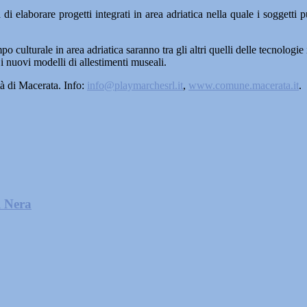
di elaborare progetti integrati in area adriatica nella quale i soggetti
ampo culturale in area adriatica saranno tra gli altri quelli delle tecnolo
 i nuovi modelli di allestimenti museali.
à di Macerata. Info:
info@playmarchesrl.it
,
www.comune.macerata.it
.
l Nera