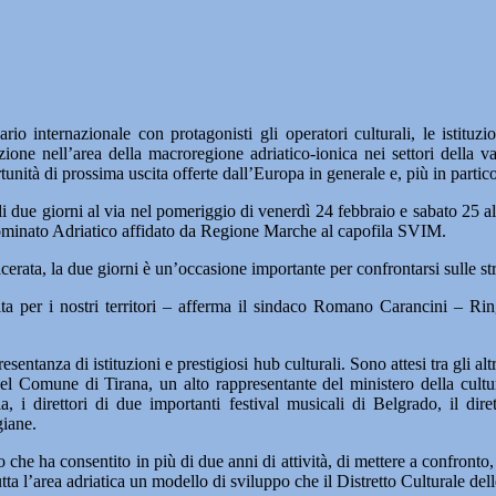
ternazionale con protagonisti gli operatori culturali, le istituzio
zione nell’area della macroregione adriatico-ionica nei settori della v
ità di prossima uscita offerte dall’Europa in generale e, più in particola
di due giorni al via nel pomeriggio di venerdì 24 febbraio e sabato 25 a
enominato Adriatico affidato da Regione Marche al capofila SVIM.
rata, la due giorni è un’occasione importante per confrontarsi sulle str
ita per i nostri territori – afferma il sindaco Romano Carancini – Ri
sentanza di istituzioni e prestigiosi hub culturali. Sono attesi tra gli altri
 del Comune di Tirana, un alto rappresentante del ministero della cultu
 i direttori di due importanti festival musicali di Belgrado, il dire
giane.
che ha consentito in più di due anni di attività, di mettere a confronto,
tutta l’area adriatica un modello di sviluppo che il Distretto Culturale del