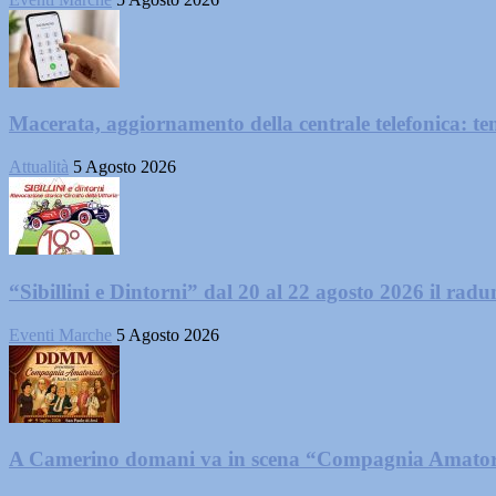
Macerata, aggiornamento della centrale telefonica: te
Attualità
5 Agosto 2026
“Sibillini e Dintorni” dal 20 al 22 agosto 2026 il radun
Eventi Marche
5 Agosto 2026
A Camerino domani va in scena “Compagnia Amator