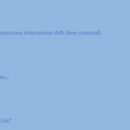
mporanea interruzione delle linee comunali
o...
iale”