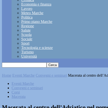
Economia e finanza
Lavoro
Meteo Marche
Politica
Primo piano Marche
Regione
Salute
Scuola
Sociale
Sport
Tecnologia e scienze
Turismo
Università
Home
Eventi Marche
Convegni e seminari
Macerata al centro dell’Adr
Eventi Marche
Convegni e seminari
Corsi
Macerata
Macerata al centro dell’Adriatico nel nome 