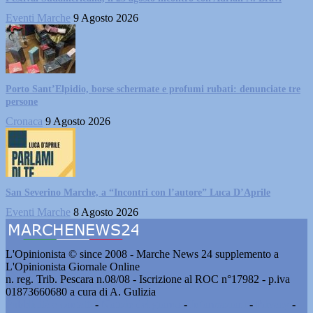
Eventi Marche
9 Agosto 2026
Porto Sant’Elpidio, borse schermate e profumi rubati: denunciate tre
persone
Cronaca
9 Agosto 2026
San Severino Marche, a “Incontri con l’autore” Luca D’Aprile
Eventi Marche
8 Agosto 2026
L'Opinionista © since 2008 - Marche News 24 supplemento a
L'Opinionista Giornale Online
n. reg. Trib. Pescara n.08/08 - Iscrizione al ROC n°17982 - p.iva
01873660680 a cura di A. Gulizia
Pubblicità e contatti
-
Notizie del giorno
-
Informazioni
-
Privacy
-