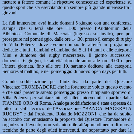
mettere a fattore comune le rispettive conoscenze ed esperienze su
questo sport che sta esercitando un sempre più grande interesse tra i
giovani.
La full immersion avrà inizio domani 5 giugno con una conferenza
stampa che si terrà alle ore 11.00 presso l’Auditorium della
Biblioteca Comunale di Macerata (ingresso su invito), per poi
proseguire nel pomeriggio, dalle ore 14.30, presso il campo di rugby
di Villa Potenza dove avranno inizio le attività in programma
dedicate a tutti i bambini e bambine dai 5 ai 14 anni e alle categorie
Mini e Juniores del rugby maceratese. Il giorno successivo,
domenica 6 giugno, le attività riprenderanno alle ore 9.00 e per
l’intera giornata, fino alle ore 19, saranno dedicate alla categoria
Seniores al mattino, e nel pomeriggio di nuovo open days per tutti.
Grande soddisfazione per l’iniziativa da parte del Questore
Vincenzo TROMBADORE che ha fortemente voluto questo evento
e che sarà presente sabato pomeriggio presso l’impianto sportivo di
Villa Potenza per salutare tutti gli atleti intervenuti, a partire dalle
FIAMME ORO di Roma. Analoga soddisfazione è stata espressa da
tutto lo staff tecnico dell’Associazione “BANCA MACERATA
RUGBY” e dal Presidente Rolando MOZZONI, che ha da subito
ha accolto con entusiasmo la proposta del Questore Trombadore di
organizzare l’evento, non soltanto utile all’apprendimento di nuove
tecniche da parte degli atleti intervenuti, ma soprattutto per dare la