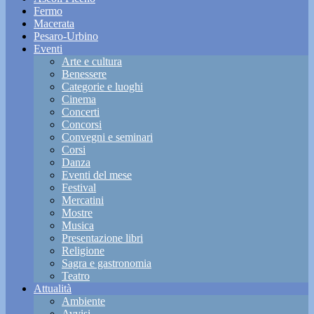
Fermo
Macerata
Pesaro-Urbino
Eventi
Arte e cultura
Benessere
Categorie e luoghi
Cinema
Concerti
Concorsi
Convegni e seminari
Corsi
Danza
Eventi del mese
Festival
Mercatini
Mostre
Musica
Presentazione libri
Religione
Sagra e gastronomia
Teatro
Attualità
Ambiente
Avvisi