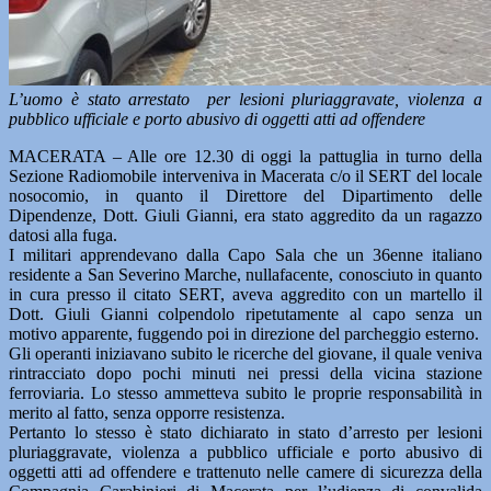
L’uomo è stato arrestato per lesioni pluriaggravate, violenza a
pubblico ufficiale e porto abusivo di oggetti atti ad offendere
MACERATA – Alle ore 12.30 di oggi la pattuglia in turno della
Sezione Radiomobile interveniva in Macerata c/o il SERT del locale
nosocomio, in quanto il Direttore del Dipartimento delle
Dipendenze, Dott. Giuli Gianni, era stato aggredito da un ragazzo
datosi alla fuga.
I militari apprendevano dalla Capo Sala che un 36enne italiano
residente a San Severino Marche, nullafacente, conosciuto in quanto
in cura presso il citato SERT, aveva aggredito con un martello il
Dott. Giuli Gianni colpendolo ripetutamente al capo senza un
motivo apparente, fuggendo poi in direzione del parcheggio esterno.
Gli operanti iniziavano subito le ricerche del giovane, il quale veniva
rintracciato dopo pochi minuti nei pressi della vicina stazione
ferroviaria. Lo stesso ammetteva subito le proprie responsabilità in
merito al fatto, senza opporre resistenza.
Pertanto lo stesso è stato dichiarato in stato d’arresto per lesioni
pluriaggravate, violenza a pubblico ufficiale e porto abusivo di
oggetti atti ad offendere e trattenuto nelle camere di sicurezza della