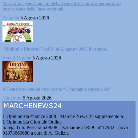
Macerata, aggiornamento della centrale telefonica: temporanea
interruzione delle linee comunali
Attualità
5 Agosto 2026
“Sibillini e Dintorni” dal 20 al 22 agosto 2026 il raduno...
Eventi Marche
5 Agosto 2026
A Camerino domani va in scena “Compagnia Amatoriale”
Camerino
5 Agosto 2026
L'Opinionista © since 2008 - Marche News 24 supplemento a
L'Opinionista Giornale Online
n. reg. Trib. Pescara n.08/08 - Iscrizione al ROC n°17982 - p.iva
01873660680 a cura di A. Gulizia