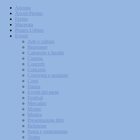
Ancona
Ascoli Piceno
Fermo
Macerata
Pesaro-Urbino
Eventi
Arte e cultura
Benessere
Categorie e luoghi
Cinema
Concerti
Concorsi
Convegni e seminari
Corsi
Danza
Eventi del mese
Festival
Mercatini
Mostre
Musica
Presentazione libri
Religione
Sagra e gastronomia
Teatro