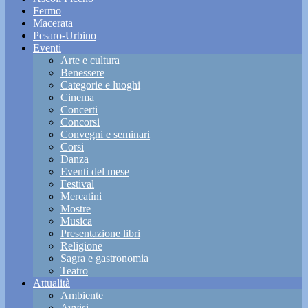
Fermo
Macerata
Pesaro-Urbino
Eventi
Arte e cultura
Benessere
Categorie e luoghi
Cinema
Concerti
Concorsi
Convegni e seminari
Corsi
Danza
Eventi del mese
Festival
Mercatini
Mostre
Musica
Presentazione libri
Religione
Sagra e gastronomia
Teatro
Attualità
Ambiente
Avvisi