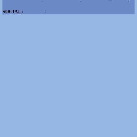
Pubblicità e contatti
-
Notizie del giorno
-
Informazioni
-
Privacy
-
Cookie
SOCIAL:
Facebook
-
X