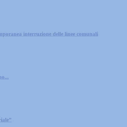
mporanea interruzione delle linee comunali
o...
iale”