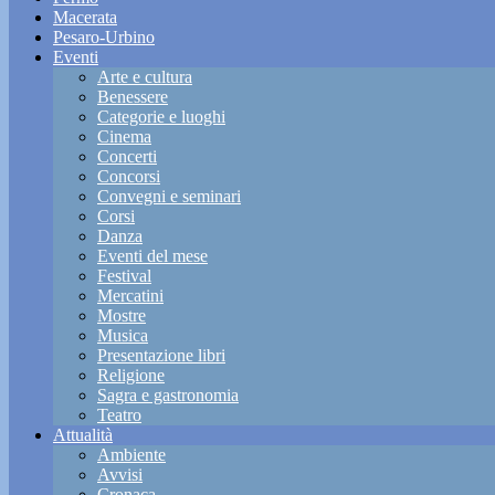
Macerata
Pesaro-Urbino
Eventi
Arte e cultura
Benessere
Categorie e luoghi
Cinema
Concerti
Concorsi
Convegni e seminari
Corsi
Danza
Eventi del mese
Festival
Mercatini
Mostre
Musica
Presentazione libri
Religione
Sagra e gastronomia
Teatro
Attualità
Ambiente
Avvisi
Cronaca