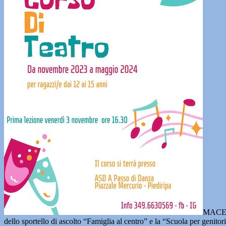
MACE
dello sportello di ascolto “Famiglia al centro” e la “Scuola per genit