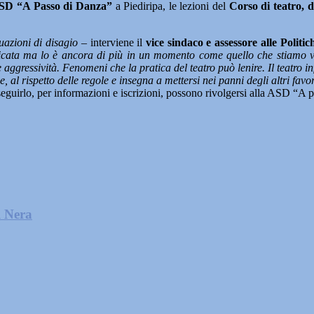
ASD “A Passo di Danza”
a Piediripa, le lezioni del
Corso di teatro, d
uazioni di disagio
– interviene il
vice sindaco e assessore alle Polit
licata ma lo è ancora di più in un momento come quello che stiamo vi
 aggressività. Fenomeni che la pratica del teatro può lenire. Il teatro in
e, al rispetto delle regole e insegna a mettersi nei panni degli altri fav
a seguirlo, per informazioni e iscrizioni, possono rivolgersi alla ASD “A
l Nera