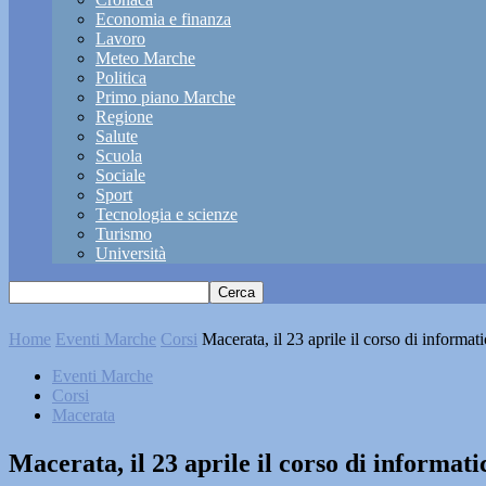
Economia e finanza
Lavoro
Meteo Marche
Politica
Primo piano Marche
Regione
Salute
Scuola
Sociale
Sport
Tecnologia e scienze
Turismo
Università
Home
Eventi Marche
Corsi
Macerata, il 23 aprile il corso di informa
Eventi Marche
Corsi
Macerata
Macerata, il 23 aprile il corso di informat