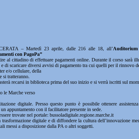
ERATA – Martedì 23 aprile, dalle 216 alle 18, all’
Auditorium 
agamenti con PagoPa”
ire al cittadino di effettuare pagamenti online. Durante il corso sarà ill
e di scaricare diversi avvisi di pagamento tra cui quelli per il rinnovo de
r e/o cellulare, della
si tratteranno.
sterà recarsi in biblioteca prima del suo inizio e si verrà iscritti sul mo
mo le Marche verso
azione digitale. Presso questo punto è possibile ottenere assistenza 
 un appuntamento con il facilitatore presente in sede.
essere trovate nel portale: bussoladigitale.regione.marche.it
 trasformazione digitale e di diffondere la cultura dell’innovazione medi
li messi a disposizione dalla PA o altri soggetti.