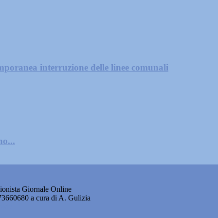
mporanea interruzione delle linee comunali
o...
onista Giornale Online
873660680 a cura di A. Gulizia
okie