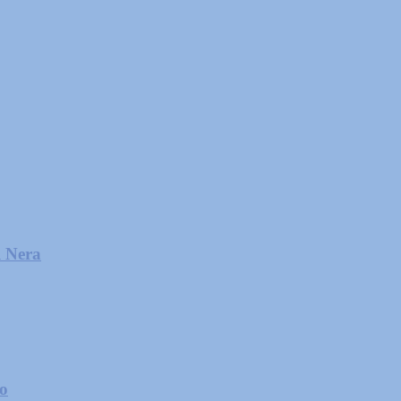
l Nera
zo