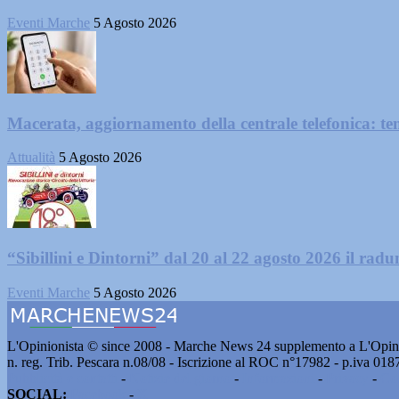
Eventi Marche
5 Agosto 2026
Macerata, aggiornamento della centrale telefonica: te
Attualità
5 Agosto 2026
“Sibillini e Dintorni” dal 20 al 22 agosto 2026 il radun
Eventi Marche
5 Agosto 2026
L'Opinionista © since 2008 - Marche News 24 supplemento a L'Opini
n. reg. Trib. Pescara n.08/08 - Iscrizione al ROC n°17982 - p.iva 01
Pubblicità e contatti
-
Notizie del giorno
-
Informazioni
-
Privacy
-
Co
SOCIAL:
Facebook
-
X