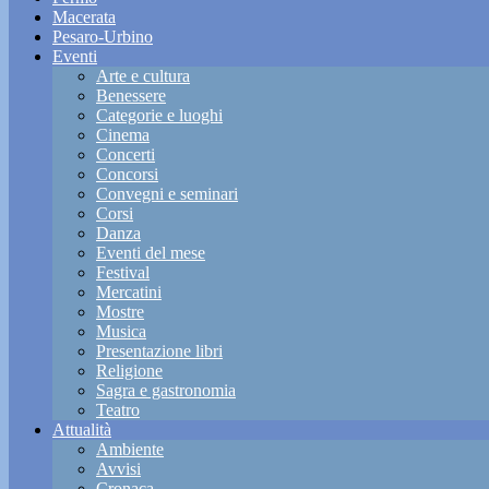
Macerata
Pesaro-Urbino
Eventi
Arte e cultura
Benessere
Categorie e luoghi
Cinema
Concerti
Concorsi
Convegni e seminari
Corsi
Danza
Eventi del mese
Festival
Mercatini
Mostre
Musica
Presentazione libri
Religione
Sagra e gastronomia
Teatro
Attualità
Ambiente
Avvisi
Cronaca