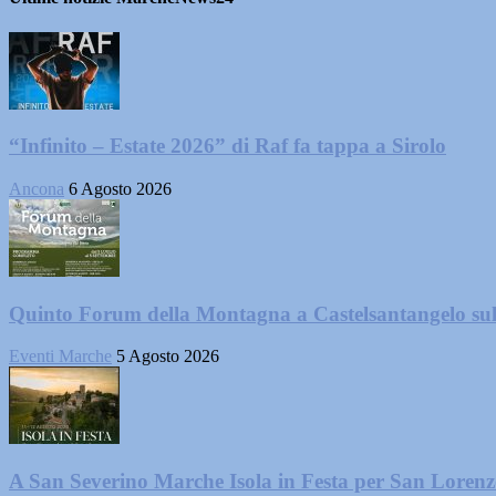
“Infinito – Estate 2026” di Raf fa tappa a Sirolo
Ancona
6 Agosto 2026
Quinto Forum della Montagna a Castelsantangelo su
Eventi Marche
5 Agosto 2026
A San Severino Marche Isola in Festa per San Loren