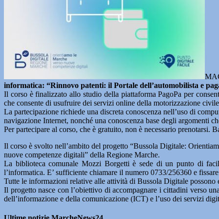
MAC
informatica: “Rinnovo patenti: il Portale dell’automobilista e p
Il corso è finalizzato allo studio della piattaforma PagoPa per consent
che consente di usufruire dei servizi online della motorizzazione civile 
La partecipazione richiede una discreta conoscenza nell’uso di compute
navigazione Internet, nonché una conoscenza base degli argomenti che 
Per partecipare al corso, che è gratuito, non è necessario prenotarsi. Ba
Il corso è svolto nell’ambito del progetto “Bussola Digitale: Orientia
nuove competenze digitali” della Regione Marche.
La biblioteca comunale Mozzi Borgetti è sede di un punto di facilit
l’informatica. E’ sufficiente chiamare il numero 0733/256360 e fissare
Tutte le informazioni relative alle attività di Bussola Digitale possono 
Il progetto nasce con l’obiettivo di accompagnare i cittadini verso una
dell’informazione e della comunicazione (ICT) e l’uso dei servizi digita
Ultime notizie MarcheNews24