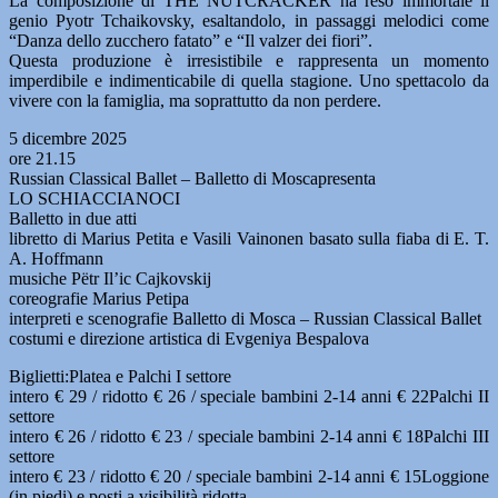
La composizione di THE NUTCRACKER ha reso immortale il
genio Pyotr Tchaikovsky, esaltandolo, in passaggi melodici come
“Danza dello zucchero fatato” e “Il valzer dei fiori”.
Questa produzione è irresistibile e rappresenta un momento
imperdibile e indimenticabile di quella stagione. Uno spettacolo da
vivere con la famiglia, ma soprattutto da non perdere.
5 dicembre 2025
ore 21.15
Russian Classical Ballet – Balletto di Moscapresenta
LO SCHIACCIANOCI
Balletto in due atti
libretto di Marius Petita e Vasili Vainonen basato sulla fiaba di E. T.
A. Hoffmann
musiche Pëtr Il’ic Cajkovskij
coreografie Marius Petipa
interpreti e scenografie Balletto di Mosca – Russian Classical Ballet
costumi e direzione artistica di Evgeniya Bespalova
Biglietti:Platea e Palchi I settore
intero € 29 / ridotto € 26 / speciale bambini 2-14 anni € 22Palchi II
settore
intero € 26 / ridotto € 23 / speciale bambini 2-14 anni € 18Palchi III
settore
intero € 23 / ridotto € 20 / speciale bambini 2-14 anni € 15Loggione
(in piedi) e posti a visibilità ridotta