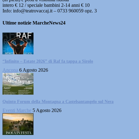
intero € 12 / speciale bambini 2-14 anni € 10
Info: info@teatrovaccaj.it – 0733 960059 opz. 3
Ultime notizie MarcheNews24
“Infinito – Estate 2026” di Raf fa tappa a Sirolo
Ancona
6 Agosto 2026
Quinto Forum della Montagna a Castelsantangelo sul Nera
Eventi Marche
5 Agosto 2026