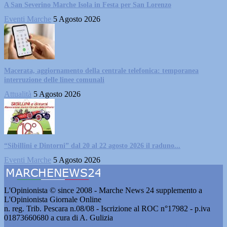
A San Severino Marche Isola in Festa per San Lorenzo
Eventi Marche
5 Agosto 2026
Macerata, aggiornamento della centrale telefonica: temporanea
interruzione delle linee comunali
Attualità
5 Agosto 2026
“Sibillini e Dintorni” dal 20 al 22 agosto 2026 il raduno...
Eventi Marche
5 Agosto 2026
L'Opinionista © since 2008 - Marche News 24 supplemento a
L'Opinionista Giornale Online
n. reg. Trib. Pescara n.08/08 - Iscrizione al ROC n°17982 - p.iva
01873660680 a cura di A. Gulizia
Pubblicità e contatti
-
Notizie del giorno
-
Informazioni
-
Privacy
-