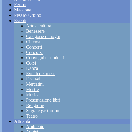
Fermo
Macerata
Pesaro-Urbino
Eventi
Arte e cultura
Benessere
Categorie e luoghi
Cinema
Concerti
Concorsi
Convegni e seminari
Corsi
Danza
Eventi del mese
Festival
Mercatini
Mostre
Musica
Presentazione libri
Religione
Sagra e gastronomia
Teatro
Attualità
Ambiente
Avvisi