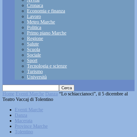
Cronaca
Economia e finanza
Lavoro
Meteo Marche
Politica
Primo piano Marche
Regione
Salute
Scuola
Sociale
Sport
Tecnologia e scienze
Turismo
Università
Home
Eventi Marche
Danza
“Lo schiaccianoci”, il 5 dicembre al
Teatro Vaccaj di Tolentino
Eventi Marche
Danza
Macerata
Province Marche
Tolentino