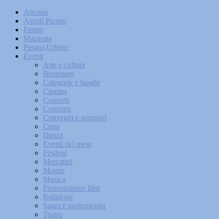
Ancona
Ascoli Piceno
Fermo
Macerata
Pesaro-Urbino
Eventi
Arte e cultura
Benessere
Categorie e luoghi
Cinema
Concerti
Concorsi
Convegni e seminari
Corsi
Danza
Eventi del mese
Festival
Mercatini
Mostre
Musica
Presentazione libri
Religione
Sagra e gastronomia
Teatro