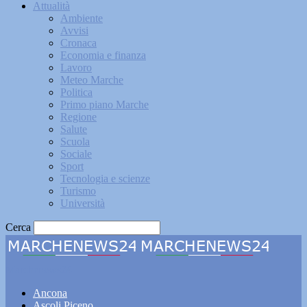
Attualità
Ambiente
Avvisi
Cronaca
Economia e finanza
Lavoro
Meteo Marche
Politica
Primo piano Marche
Regione
Salute
Scuola
Sociale
Sport
Tecnologia e scienze
Turismo
Università
Cerca
Marchenews24
Ancona
Ascoli Piceno