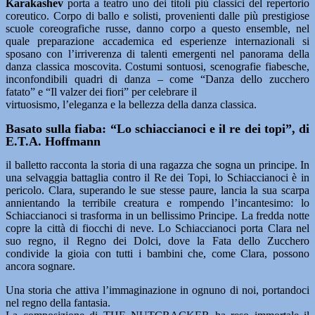
Karakashev
porta a teatro uno dei titoli più classici del repertorio
coreutico. Corpo di ballo e solisti, provenienti dalle più prestigiose
scuole coreografiche russe, danno corpo a questo ensemble, nel
quale preparazione accademica ed esperienze internazionali si
sposano con l’irriverenza di talenti emergenti nel panorama della
danza classica moscovita. Costumi sontuosi, scenografie fiabesche,
inconfondibili quadri di danza – come “Danza dello zucchero
fatato” e “Il valzer dei fiori” per celebrare il
virtuosismo, l’eleganza e la bellezza della danza classica.
Basato sulla fiaba: “Lo schiaccianoci e il re dei topi”, di
E.T.A. Hoffmann
il balletto racconta la storia di una ragazza che sogna un principe. In
una selvaggia battaglia contro il Re dei Topi, lo Schiaccianoci è in
pericolo. Clara, superando le sue stesse paure, lancia la sua scarpa
annientando la terribile creatura e rompendo l’incantesimo: lo
Schiaccianoci si trasforma in un bellissimo Principe. La fredda notte
copre la città di fiocchi di neve. Lo Schiaccianoci porta Clara nel
suo regno, il Regno dei Dolci, dove la Fata dello Zucchero
condivide la gioia con tutti i bambini che, come Clara, possono
ancora sognare.
Una storia che attiva l’immaginazione in ognuno di noi, portandoci
nel regno della fantasia.