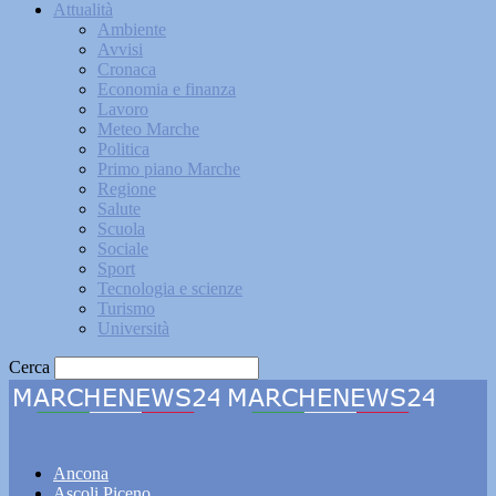
Attualità
Ambiente
Avvisi
Cronaca
Economia e finanza
Lavoro
Meteo Marche
Politica
Primo piano Marche
Regione
Salute
Scuola
Sociale
Sport
Tecnologia e scienze
Turismo
Università
Cerca
Marchenews24
Ancona
Ascoli Piceno