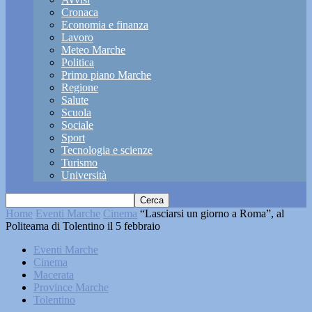
Cronaca
Economia e finanza
Lavoro
Meteo Marche
Politica
Primo piano Marche
Regione
Salute
Scuola
Sociale
Sport
Tecnologia e scienze
Turismo
Università
Home
Eventi Marche
Cinema
“Lasciarsi un giorno a Roma”, al
Politeama di Tolentino il 5 febbraio
Eventi Marche
Cinema
Macerata
Province Marche
Tolentino