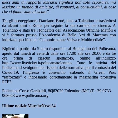
dieci anni di rapporto lasciarsi significa non solo separarsi, ma
lasciare un mondo di amicizie, di rapporti, di consuetudini, di cose
che ci fanno stare al sicuro”.
Tra gli sceneggiatori, Damiano Bruè, nato a Tolentino e trasferitosi
da alcuni anni a Roma per seguire la sua carriera nel cinema. A
Tolentino è stato tra i fondatori dell’Associazione Officine Mattòli e
si è formato presso l’Accademia di Belle Arti di Macerata con
indirizzo specifico in “Comunicazione Visiva e Multimediale”.
Biglietti a partire da 5 euro disponibili al Botteghino del Politeama,
aperto dal lunedì al venerdì dalle ore 17,00 alle ore 20,00 e da tre
ore prima di ciascun spettacolo, online all’indirizzo
http://www.liveticket.it/politeamatolentino. Tutte le attività del
Politeama si svolgono nel rispetto delle normative per il contrasto del
Covid-19, l’ingresso è consentito esibendo il Green Pass
“rafforzato” e indossando correttamente la mascherina protettiva
FFP2.
Politeama|Corso Garibaldi, 80|62029 Tolentino (MC)|T.+39 0733
968043|www.politeama.org
Ultime notizie MarcheNews24