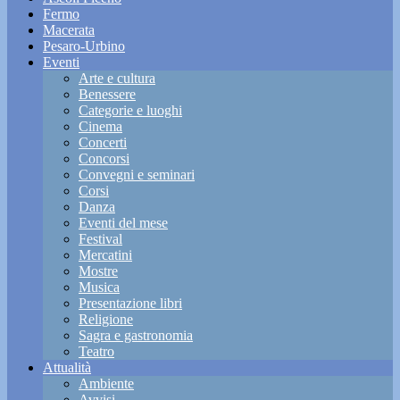
Fermo
Macerata
Pesaro-Urbino
Eventi
Arte e cultura
Benessere
Categorie e luoghi
Cinema
Concerti
Concorsi
Convegni e seminari
Corsi
Danza
Eventi del mese
Festival
Mercatini
Mostre
Musica
Presentazione libri
Religione
Sagra e gastronomia
Teatro
Attualità
Ambiente
Avvisi