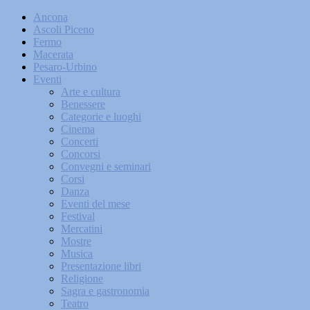
Ancona
Ascoli Piceno
Fermo
Macerata
Pesaro-Urbino
Eventi
Arte e cultura
Benessere
Categorie e luoghi
Cinema
Concerti
Concorsi
Convegni e seminari
Corsi
Danza
Eventi del mese
Festival
Mercatini
Mostre
Musica
Presentazione libri
Religione
Sagra e gastronomia
Teatro