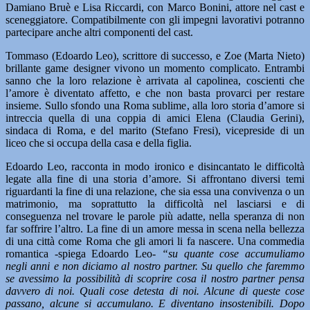
Damiano Bruè e Lisa Riccardi, con Marco Bonini, attore nel cast e
sceneggiatore. Compatibilmente con gli impegni lavorativi potranno
partecipare anche altri componenti del cast.
Tommaso (Edoardo Leo), scrittore di successo, e Zoe (Marta Nieto)
brillante game designer vivono un momento complicato. Entrambi
sanno che la loro relazione è arrivata al capolinea, coscienti che
l’amore è diventato affetto, e che non basta provarci per restare
insieme. Sullo sfondo una Roma sublime, alla loro storia d’amore si
intreccia quella di una coppia di amici Elena (Claudia Gerini),
sindaca di Roma, e del marito (Stefano Fresi), vicepreside di un
liceo che si occupa della casa e della figlia.
Edoardo Leo, racconta in modo ironico e disincantato le difficoltà
legate alla fine di una storia d’amore. Si affrontano diversi temi
riguardanti la fine di una relazione, che sia essa una convivenza o un
matrimonio, ma soprattutto la difficoltà nel lasciarsi e di
conseguenza nel trovare le parole più adatte, nella speranza di non
far soffrire l’altro. La fine di un amore messa in scena nella bellezza
di una città come Roma che gli amori li fa nascere. Una commedia
romantica -spiega Edoardo Leo-
“su quante cose accumuliamo
negli anni e non diciamo al nostro partner. Su quello che faremmo
se avessimo la possibilità di scoprire cosa il nostro partner pensa
davvero di noi. Quali cose detesta di noi. Alcune di queste cose
passano, alcune si accumulano. E diventano insostenibili. Dopo