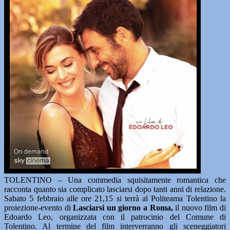
TOLENTINO – Una commedia squisitamente romantica che
racconta quanto sia complicato lasciarsi dopo tanti anni di relazione.
Sabato 5 febbraio alle ore 21,15 si terrà al Politeama Tolentino la
proiezione-evento di
Lasciarsi un giorno a Roma,
il nuovo film di
Edoardo Leo, organizzata con il patrocinio del Comune di
Tolentino. Al termine del film interverranno gli sceneggiatori