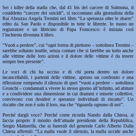
Sei i killer della mafia che, dal 41 bis del carcere di Sulmona, il
cosiddetto “carcere dei suicidi”, si raccontano alla giornalista della
Rai Abruzzo Angela Trentini nel libro “La speranza oltre le sbarre”
edito da San Paolo e disponibile in tutte le librerie. In mano un
registratore e un libricino di Papa Francesco: è iniziata così
l’inchiesta divenuta li libro.
“Vuoti a perdere”, cui “ogni forma di pietismo – sottolinea Trentini –
sarebbe soltanto inutile, senza contare che si farebbe un torto anche
alle vittime delle loro azioni e il dolore delle vittime è da tenere
sempre ben presente”.
Le voci di chi ha ucciso e di chi porta dentro un dolore
incancellabili, i partenti delle vittime, aprono un confronto e una
riflessione rompendo il silenzio di quei “vuoti a perdere – sottolinea
Gronchi – condannati a vivere lo stesso giorno all’infinito, ad abitare
e a condividere una dimensione in cui drammi e miserie collettive,
convivono con desideri e speranze individuali di riscatto”. Un
riscatto che non è solo il loro, ma che “riguarda ognuno di noi”.
Perché dargli voce? Perché come ricorda Nando dalla Chiesa, si
faccia proprio il monito dell’attuale presidente della Repubblica,
Sergio Mattarella, che ai funerali del generale Carlo Alberto Dalla
Chiesa affermò: “La mafia vuole il silenzio, la mafia uccide anche