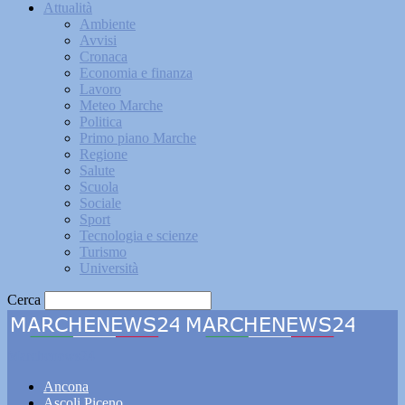
Attualità
Ambiente
Avvisi
Cronaca
Economia e finanza
Lavoro
Meteo Marche
Politica
Primo piano Marche
Regione
Salute
Scuola
Sociale
Sport
Tecnologia e scienze
Turismo
Università
Cerca
Marchenews24
Ancona
Ascoli Piceno