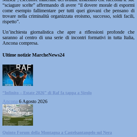
“sciagure scelte” affermando di avere “il dovere morale di espormi
come esempio fallimentare per tutti quei giovani che pensano di
trovare nella criminalità organizzata eroismo, successo, soldi facili,
rispetto”.
Un’inchiesta giornalistica che apre a riflessioni profonde che
saranno al centro di una serie di incontri formativi in tutta Italia,
Ancona compresa.
Ultime notizie MarcheNews24
“Infinito – Estate 2026” di Raf fa tappa a Sirolo
Ancona
6 Agosto 2026
Quinto Forum della Montagna a Castelsantangelo sul Nera