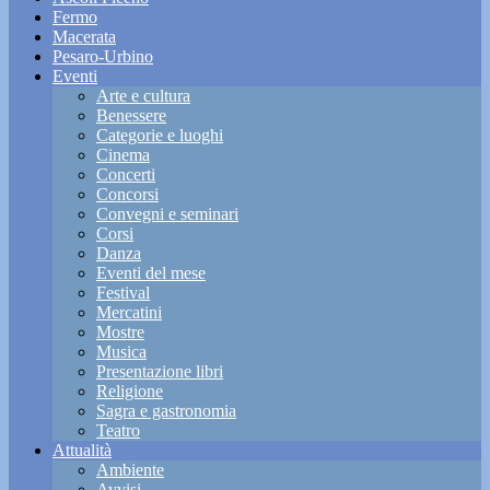
Fermo
Macerata
Pesaro-Urbino
Eventi
Arte e cultura
Benessere
Categorie e luoghi
Cinema
Concerti
Concorsi
Convegni e seminari
Corsi
Danza
Eventi del mese
Festival
Mercatini
Mostre
Musica
Presentazione libri
Religione
Sagra e gastronomia
Teatro
Attualità
Ambiente
Avvisi