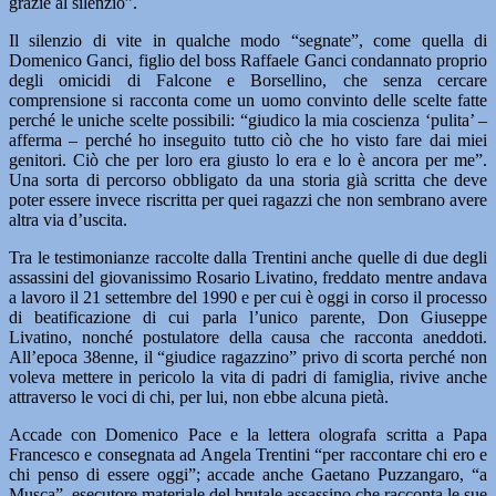
grazie al silenzio”.
Il silenzio di vite in qualche modo “segnate”, come quella di
Domenico Ganci, figlio del boss Raffaele Ganci condannato proprio
degli omicidi di Falcone e Borsellino, che senza cercare
comprensione si racconta come un uomo convinto delle scelte fatte
perché le uniche scelte possibili: “giudico la mia coscienza ‘pulita’ –
afferma – perché ho inseguito tutto ciò che ho visto fare dai miei
genitori. Ciò che per loro era giusto lo era e lo è ancora per me”.
Una sorta di percorso obbligato da una storia già scritta che deve
poter essere invece riscritta per quei ragazzi che non sembrano avere
altra via d’uscita.
Tra le testimonianze raccolte dalla Trentini anche quelle di due degli
assassini del giovanissimo Rosario Livatino, freddato mentre andava
a lavoro il 21 settembre del 1990 e per cui è oggi in corso il processo
di beatificazione di cui parla l’unico parente, Don Giuseppe
Livatino, nonché postulatore della causa che racconta aneddoti.
All’epoca 38enne, il “giudice ragazzino” privo di scorta perché non
voleva mettere in pericolo la vita di padri di famiglia, rivive anche
attraverso le voci di chi, per lui, non ebbe alcuna pietà.
Accade con Domenico Pace e la lettera olografa scritta a Papa
Francesco e consegnata ad Angela Trentini “per raccontare chi ero e
chi penso di essere oggi”; accade anche Gaetano Puzzangaro, “a
Musca”, esecutore materiale del brutale assassino che racconta le sue