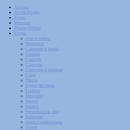
Ancona
Ascoli Piceno
Fermo
Macerata
Pesaro-Urbino
Eventi
Arte e cultura
Benessere
Categorie e luoghi
Cinema
Concerti
Concorsi
Convegni e seminari
Corsi
Danza
Eventi del mese
Festival
Mercatini
Mostre
Musica
Presentazione libri
Religione
Sagra e gastronomia
Teatro