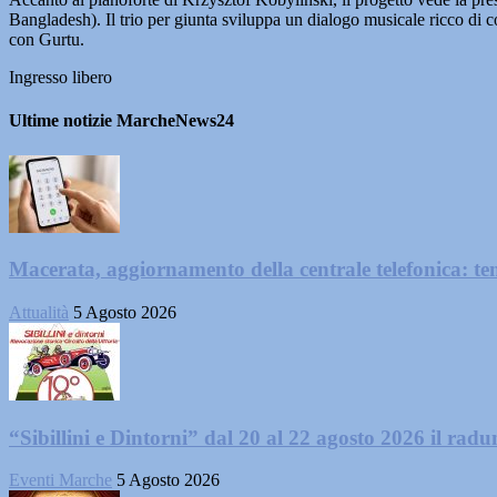
Bangladesh). Il trio per giunta sviluppa un dialogo musicale ricco di col
con Gurtu.
Ingresso libero
Ultime notizie MarcheNews24
Macerata, aggiornamento della centrale telefonica: te
Attualità
5 Agosto 2026
“Sibillini e Dintorni” dal 20 al 22 agosto 2026 il radun
Eventi Marche
5 Agosto 2026