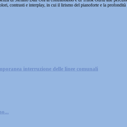
ori, contrasti e interplay, in cui il lirismo del pianoforte e la profondi
mporanea interruzione delle linee comunali
o...