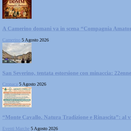
A Camerino domani va in scena “Compagnia Amator
Camerino
5 Agosto 2026
San Severino, tentata estorsione con minaccia: 22enne
Cronaca
5 Agosto 2026
“Monte Cavallo. Natura Tradizione e Rinascita”: al vi
Eventi Marche
5 Agosto 2026