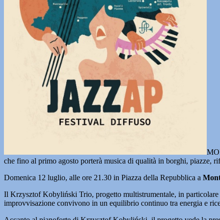
MON
che fino al primo agosto porterà musica di qualità in borghi, piazze, ri
Domenica 12 luglio, alle ore 21.30 in Piazza della Repubblica a
Mont
Il Krzysztof Kobyliński Trio, progetto multistrumentale, in particolare 
improvvisazione convivono in un equilibrio continuo tra energia e ric
Accanto al pianoforte di Krzysztof Kobyliński, il progetto vede la pres