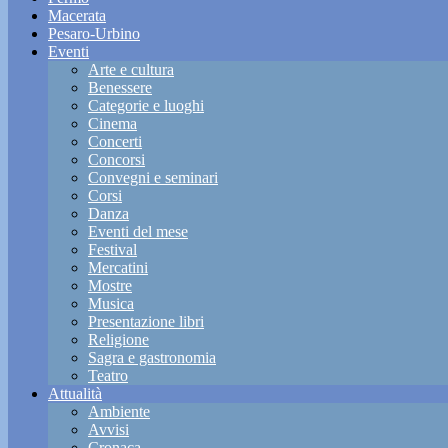
Macerata
Pesaro-Urbino
Eventi
Arte e cultura
Benessere
Categorie e luoghi
Cinema
Concerti
Concorsi
Convegni e seminari
Corsi
Danza
Eventi del mese
Festival
Mercatini
Mostre
Musica
Presentazione libri
Religione
Sagra e gastronomia
Teatro
Attualità
Ambiente
Avvisi
Cronaca