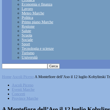
Economia e finanza
Lavoro
Meteo Marche
Politica
Primo piano Marche
Regione
Salute
Scuola
Sociale
Sport
Tecnologia e scienze
Turismo
Università
Home
Ascoli Piceno
A Montefiore dell’Aso il 12 luglio Kobylinski Tr
Ascoli Piceno
Eventi Marche
Concerti
Province Marche
A Montefiore dell’Aso il 12 luglio Kobylins