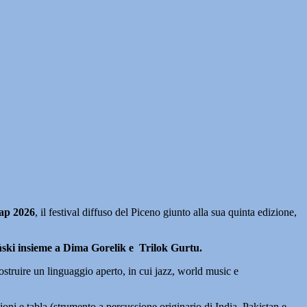
ap 2026
, il festival diffuso del Piceno giunto alla sua quinta edizione,
ski insieme a Dima Gorelik e Trilok Gurtu.
costruire un linguaggio aperto, in cui jazz, world music e
oni e tabla (strumento a percussione originario di India, Pakistan e