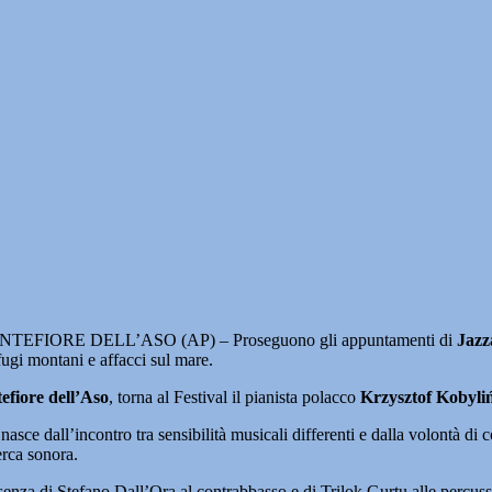
TEFIORE DELL’ASO (AP) – Proseguono gli appuntamenti di
Jazz
fugi montani e affacci sul mare.
efiore dell’Aso
, torna al Festival il pianista polacco
Krzysztof Kobyliń
nasce dall’incontro tra sensibilità musicali differenti e dalla volontà di 
erca sonora.
enza di Stefano Dall’Ora al contrabbasso e di Trilok Gurtu alle percussi