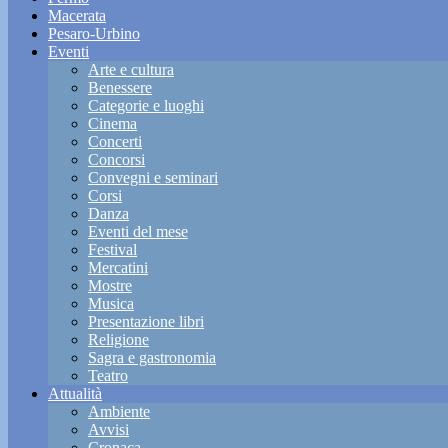
Macerata
Pesaro-Urbino
Eventi
Arte e cultura
Benessere
Categorie e luoghi
Cinema
Concerti
Concorsi
Convegni e seminari
Corsi
Danza
Eventi del mese
Festival
Mercatini
Mostre
Musica
Presentazione libri
Religione
Sagra e gastronomia
Teatro
Attualità
Ambiente
Avvisi
Cronaca