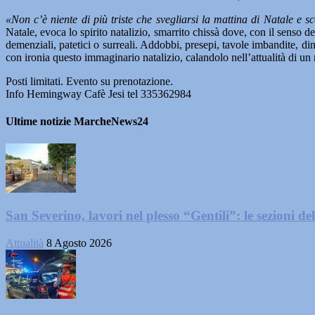
«Non c’è niente di più triste che svegliarsi la mattina di Natale e 
Natale, evoca lo spirito natalizio, smarrito chissà dove, con il senso d
demenziali, patetici o surreali. Addobbi, presepi, tavole imbandite, 
con ironia questo immaginario natalizio, calandolo nell’attualità di un
Posti limitati. Evento su prenotazione.
Info Hemingway Cafè Jesi tel 335362984
Ultime notizie MarcheNews24
San Severino, lavori nel plesso “Gentili”: le sezioni dell
Attualità
8 Agosto 2026