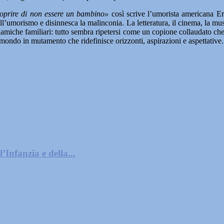
scoprire di non essere un bambino‭»
così scrive l’umorista americana 
ell’umorismo e disinnesca la malinconia. La letteratura, il cinema, la mu
dinamiche familiari: tutto sembra ripetersi come un copione collaudato c
 mondo in mutamento che ridefinisce orizzonti, aspirazioni e aspettative.‬
’Infanzia e della...