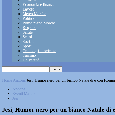
Economia e finanza
Lavoro
Meteo Marche
Politica
Primo piano Marche
Regione
Salute
Scuola
Sociale
Sport
Tecnologia e scienze
Turismo
Università
Home
Ancona
Jesi, Humor nero per un bianco Natale di e con Romin
Ancona
Eventi Marche
Jesi
Jesi, Humor nero per un bianco Natale di 