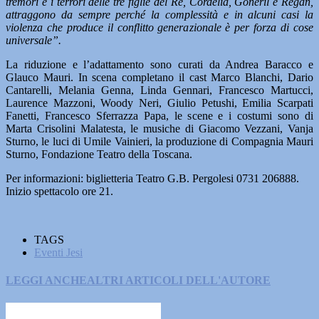
tremori e i terrori delle tre figlie del Re, Cordelia, Goneril e Regan,
attraggono da sempre perché la complessità e in alcuni
casi la
violenza che produce il conflitto generazionale è per forza di cose
universale”.
La riduzione e l’adattamento sono curati da Andrea Baracco e
Glauco Mauri. In scena completano il cast Marco Blanchi, Dario
Cantarelli, Melania Genna, Linda Gennari, Francesco Martucci,
Laurence Mazzoni, Woody Neri, Giulio Petushi, Emilia Scarpati
Fanetti, Francesco Sferrazza Papa, le scene e i costumi sono di
Marta Crisolini Malatesta, le musiche di Giacomo Vezzani, Vanja
Sturno, le luci di Umile Vainieri, la produzione di Compagnia Mauri
Sturno, Fondazione Teatro della Toscana.
Per informazioni: biglietteria Teatro G.B. Pergolesi 0731 206888.
Inizio spettacolo ore 21.
TAGS
Eventi Jesi
LEGGI ANCHE
ALTRI ARTICOLI DELL'AUTORE