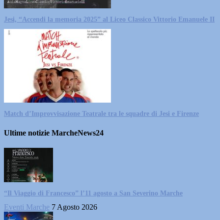
Jesi, “Accendi la memoria 2025” al Liceo Classico Vittorio Emanuele II
Match d’Improvvisazione Teatrale tra le squadre di Jesi e Firenze
Ultime notizie MarcheNews24
“Il Viaggio di Francesco” l’11 agosto a San Severino Marche
Eventi Marche
7 Agosto 2026