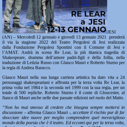
JESI
(AN) – Mercoledì 12 gennaio e giovedì 13 gennaio 2021 prenderà
il via la stagione 2022 del Teatro Pergolesi di Jesi realizzata
dalla Fondazione Pergolesi Spontini con il Comune di Jesi e
l’AMAT. Andrà in scena Re Lear, la più titanica tragedia di
Shakespeare, dramma dell’amore padri-figli e della follia, nella
traduzione di Letizia Russo con Glauco Mauri e Roberto Sturno per
la regia di Andrea Baracco.
Glauco Mauri nella sua lunga carriera artistica ha dato vita a 24
personaggi shakespeariani e affronta per la terza volta Re Lear, la
prima volta nel 1984 e la seconda nel 1999 con la sua regia, per un
totale di 500 repliche. Roberto Sturno è il conte di Gloucester, al
fianco di Mauri anche nelle due passate edizioni nel ruolo del Matto.
“Non ho mai smesso di credere che bisogna sempre mettersi in
discussione
– afferma Glauco Mauri -,
accettare il rischio pur di far
sbocciare idee nuove per meglio comprendere quel meraviglioso
mondo della poesia che è il teatro. Ed eccomi qui per la terza volta,