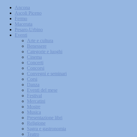
Ancona
Ascoli Piceno
Fermo
Macerata
Pesaro-Urbino
Eventi
Arte e cultura
Benessere
Categorie e luoghi
Cinema
Concerti
Concorsi
Convegni e seminari
Corsi
Danza
Eventi del mese
Festival
Mercatini
Mostre
Musica
Presentazione libri
Religione
Sagra e gastronomia
Teatro