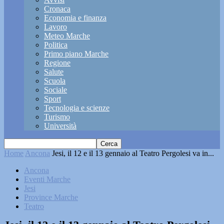
Cronaca
Economia e finanza
Lavoro
Meteo Marche
Politica
Primo piano Marche
Regione
Salute
Scuola
Sociale
Sport
Tecnologia e scienze
Turismo
Università
Home
Ancona
Jesi, il 12 e il 13 gennaio al Teatro Pergolesi va in...
Ancona
Eventi Marche
Jesi
Province Marche
Teatro