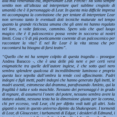
alla mia veneranda età, impersonare Lear. Perché? Mi sono sempre
sentito non all’altezza ad interpretare quel sublime crogiolo di
umanità che è il personaggio di Lear. In questa mia difficile impresa
mi accompagna la convinzione che per tentare di interpretare Lear
non servono tanto le eventuali doti tecniche maturate nel tempo
quanto la grande ricchezza umana che gli anni mi hanno regalato
nel loro, a volte faticoso, cammino. Spero solo che quel luogo
magico che è il palcoscenico possa venire in soccorso ai nostri
limiti. Cosa c’è di più poeticamente coerente di un palcoscenico per
raccontare la vita? E nel Re Lear è la vita stessa che per
raccontarsi ha bisogno di farsi teatro”.
“Quello che mi ha sempre colpito di questa tragedia
– prosegue
Andrea Baracco -,
che è una delle più nere e per certi versi
enigmatiche tra quelle dell’autore inglese, è che sotto quel nero
sembra splendere qualcosa di incredibilmente luminoso e proprio
questa luce sepolta dall’ombra la rende così affascinante. Padri
indegni e figli inetti, padri indegni che hanno generato figli inetti, le
madri assenti, estromesse dal dramma, parafrasando Amleto, qui la
fragilità è tutta e solo maschile. Nessuno dei personaggi è in grado
di regnare, di assumersi l’onere del potere, nessuno sembra avere la
statura adatta, nessuna testa ha la dimensione giusta per la corona,
chi per eccesso, vedi Lear, chi per difetto vedi tutti gli altri. Solo
giganti o nani in questo universo dipinto da Shakespeare. I tormenti
di Lear, di Gloucester, i turbamenti di Edgar, i desideri di Edmund, i