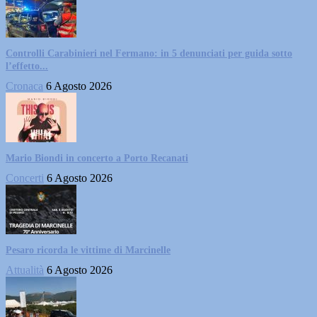
Controlli Carabinieri nel Fermano: in 5 denunciati per guida sotto
l’effetto...
Cronaca
6 Agosto 2026
Mario Biondi in concerto a Porto Recanati
Concerti
6 Agosto 2026
Pesaro ricorda le vittime di Marcinelle
Attualità
6 Agosto 2026