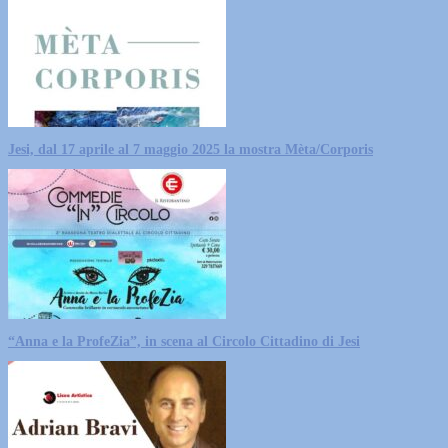
Jesi, dal 17 aprile al 7 maggio 2025 la mostra Mèta/Corporis
“Anna e la ProfeZia”, in scena al Circolo Cittadino di Jesi