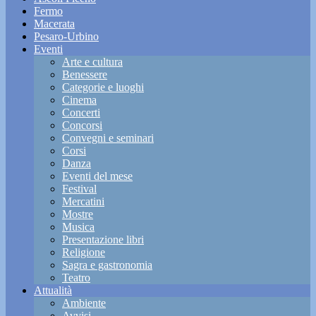
Fermo
Macerata
Pesaro-Urbino
Eventi
Arte e cultura
Benessere
Categorie e luoghi
Cinema
Concerti
Concorsi
Convegni e seminari
Corsi
Danza
Eventi del mese
Festival
Mercatini
Mostre
Musica
Presentazione libri
Religione
Sagra e gastronomia
Teatro
Attualità
Ambiente
Avvisi