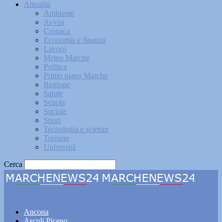
Attualità
Ambiente
Avvisi
Cronaca
Economia e finanza
Lavoro
Meteo Marche
Politica
Primo piano Marche
Regione
Salute
Scuola
Sociale
Sport
Tecnologia e scienze
Turismo
Università
Cerca
Marchenews24
Ancona
Ascoli Piceno