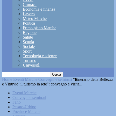
Cronaca
Economia e finanza
Lavoro
Meteo Marche
Politica
Primo piano Marche
Regione
Salute
Scuola
Sociale
Sport
Tecnologia e scienze
Turismo
Università
Home
Eventi Marche
Convegni e seminari
“Itinerario della Bellezza
e Vitruvio: il turismo in rete”: convegno e visita...
Eventi Marche
Convegni e seminari
Fano
Pesaro-Urbino
Province Marche