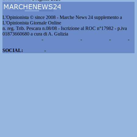
L'Opinionista © since 2008 - Marche News 24 supplemento a
L'Opinionista Giornale Online
n. reg. Trib. Pescara n.08/08 - Iscrizione al ROC n°17982 - p.iva
01873660680 a cura di A. Gulizia
Pubblicità e contatti
-
Notizie del giorno
-
Informazioni
-
Privacy
-
Cookie
SOCIAL:
Facebook
-
X