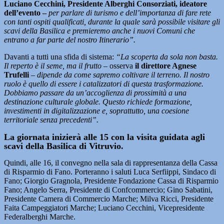
Luciano Cecchini, Presidente Alberghi Consorziati, ideatore
dell’evento –
per parlare di turismo e dell’importanza di fare rete
con tanti ospiti qualificati, durante la quale sarà possibile visitare gli
scavi della Basilica e premieremo anche i nuovi Comuni che
entrano a far parte del nostro Itinerario”.
Davanti a tutti una sfida di sistema:
“La scoperta da sola non basta.
Il reperto è il seme, ma il frutto
– osserva
il direttore Agnese
Trufelli
–
dipende da come sapremo coltivare il terreno. Il nostro
ruolo è quello di essere i catalizzatori di questa trasformazione.
Dobbiamo passare da un’accoglienza di prossimità a una
destinazione culturale globale. Questo richiede formazione,
investimenti in digitalizzazione e, soprattutto, una coesione
territoriale senza precedenti”.
La giornata inizierà alle 15 con la visita guidata agli
scavi della Basilica di Vitruvio.
Quindi, alle 16, il convegno nella sala di rappresentanza della Cassa
di Risparmio di Fano. Porteranno i saluti Luca Serfiippi, Sindaco di
Fano; Giorgio Gragnola, Presidente Fondazione Cassa di Risparmio
Fano; Angelo Serra, Presidente di Confcommercio; Gino Sabatini,
Presidente Camera di Commercio Marche; Milva Ricci, Presidente
Faita Campeggiatori Marche; Luciano Cecchini, Vicepresidente
Federalberghi Marche.