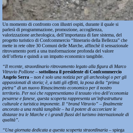
Un momento di confronto con illustri ospiti, durante il quale si
parlerà di programmazione, promozione, accoglienza,
valorizzazione archeologica, dell’importanza di fare sistema, del
progetto turistico di Confcommercio “Itinerario della Bellezza” che
mette in rete oltre 30 Comuni delle Marche, affinchè il sensazionale
ritrovamento porti a una trasformazione profonda del valore
dell’offerta e quindi a un impatto economico tangibile.
“Il recente, straordinario ritrovamento legato alla figura di Marco
Vitruvio Pollione –
sottolinea il presidente di Confcommercio
Angelo Serra
– n
on è solo una notizia per gli archeologi o per gli
appassionati di storia; è, a tutti gli effetti, la posa della “prima
pietra” di un nuovo Rinascimento economico per il nostro
territorio. Per noi che rappresentiamo il tessuto vivo dell’economia
pesarese e fanese, questa scoperta rappresenta un’infrastruttura
culturale e turistica imponente. Il “brand Vitruvio” – finalmente
ancorato a una realtà tangibile
–
ha il potere di accorciare le
distanze tra le Marche e i grandi flussi del turismo internazionale di
qualità”.
“Una giornata dedicata a questa scoperta straordinaria –
spiega