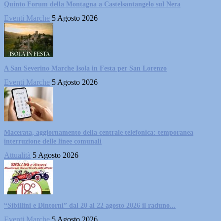
Quinto Forum della Montagna a Castelsantangelo sul Nera
Eventi Marche
5 Agosto 2026
A San Severino Marche Isola in Festa per San Lorenzo
Eventi Marche
5 Agosto 2026
Macerata, aggiornamento della centrale telefonica: temporanea
interruzione delle linee comunali
Attualità
5 Agosto 2026
“Sibillini e Dintorni” dal 20 al 22 agosto 2026 il raduno...
Eventi Marche
5 Agosto 2026