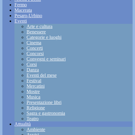
Fermo
Macerata
Pesaro-Urbino
Eventi
Arte e cultura
Benessere
Categorie e luoghi
Cinema
Concerti
Concorsi
Convegni e seminari
Corsi
Danza
Eventi del mese
Festival
Mercatini
Mostre
Musica
Presentazione libri
Religione
Sagra e gastronomia
Teatro
Attualità
Ambiente
Avvisi