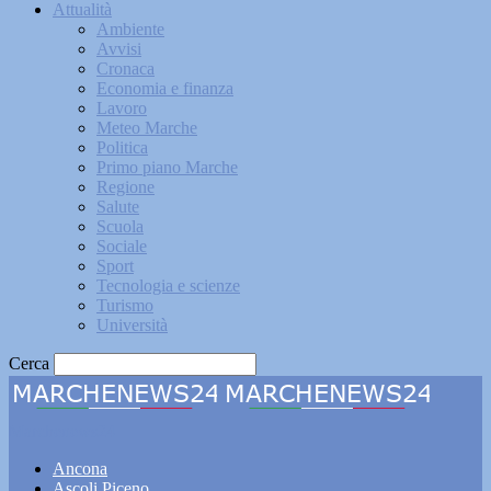
Attualità
Ambiente
Avvisi
Cronaca
Economia e finanza
Lavoro
Meteo Marche
Politica
Primo piano Marche
Regione
Salute
Scuola
Sociale
Sport
Tecnologia e scienze
Turismo
Università
Cerca
Marchenews24
Ancona
Ascoli Piceno