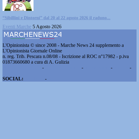
“Sibillini e Dintorni” dal 20 al 22 agosto 2026 il raduno...
Eventi Marche
5 Agosto 2026
L'Opinionista © since 2008 - Marche News 24 supplemento a
L'Opinionista Giornale Online
n. reg. Trib. Pescara n.08/08 - Iscrizione al ROC n°17982 - p.iva
01873660680 a cura di A. Gulizia
Pubblicità e contatti
-
Notizie del giorno
-
Informazioni
-
Privacy
-
Cookie
SOCIAL:
Facebook
-
X