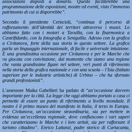
associazioni disposti a donarlo. Questo faciliterebbe una
programmazione delle esposizioni, mostre ed eventi, visto l’immenso
patrimonio di cui si disporrebbe”.
Secondo il presidente Ceriscioli,
“continua il percorso di
rafforzamento dell’identità dei territori attraverso i musei. Lo
abbiamo fatto con i motori a Tavullia, con la fisarmonica a
Castelfidardo, con la fotografia a Senigallia. Adesso con la grafica
a Civitanova, forte della sua storia in questo settore. La grafica
parla un linguaggio internazionale, di facile e universale intuizione.
È una grandissima occasione per Civitanova e per le Marche che
va giocata con convinzione, dal momento che siamo una regione
che vanta grandissime figure nel settore, veri punti di riferimento
nella storia della grafica nazionale e con una scuola – l’Isia (Istituto
superiore per le industrie artistiche) di Urbino – che ha sfornato
grandi professionisti”
.
L’assessore Maika Gabellieri ha parlato di “
un’occasione davvero
importante per la città. La legge che oggi abbiamo portato a casa ci
permette di essere un punto di riferimento a livello mondiale. Il
nostro è il primo museo del manifesto in Italia, il terzo in Europa.
Per Civitanova, un’occasione straordinaria, sia per mettere in
evidenza un’eccellenza regionale, dove confluiscono i vari saperi
che caratterizzano le Marche e i loro artisti, sia per rafforzare il
turismo cittadino”. Enrico Lattanzi, padre storico di Cartacanta,