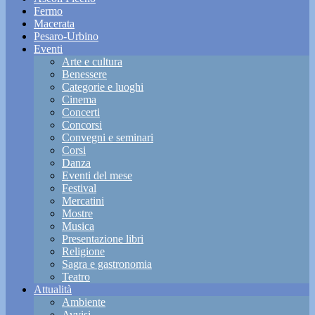
Fermo
Macerata
Pesaro-Urbino
Eventi
Arte e cultura
Benessere
Categorie e luoghi
Cinema
Concerti
Concorsi
Convegni e seminari
Corsi
Danza
Eventi del mese
Festival
Mercatini
Mostre
Musica
Presentazione libri
Religione
Sagra e gastronomia
Teatro
Attualità
Ambiente
Avvisi