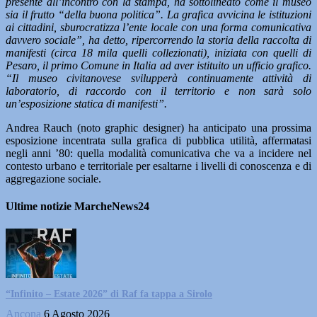
presente all’incontro con la stampa, ha sottolineato come il museo
sia il frutto “della buona politica”. La grafica avvicina le istituzioni
ai cittadini, sburocratizza l’ente locale con una forma comunicativa
davvero sociale”, ha detto, ripercorrendo la storia della raccolta di
manifesti (circa 18 mila quelli collezionati), iniziata con quelli di
Pesaro, il primo Comune in Italia ad aver istituito un ufficio grafico.
“Il museo civitanovese svilupperà continuamente attività di
laboratorio, di raccordo con il territorio e non sarà solo
un’esposizione statica di manifesti”.
Andrea Rauch (noto graphic designer) ha anticipato una prossima
esposizione incentrata sulla grafica di pubblica utilità, affermatasi
negli anni ’80: quella modalità comunicativa che va a incidere nel
contesto urbano e territoriale per esaltarne i livelli di conoscenza e di
aggregazione sociale.
Ultime notizie MarcheNews24
“Infinito – Estate 2026” di Raf fa tappa a Sirolo
Ancona
6 Agosto 2026