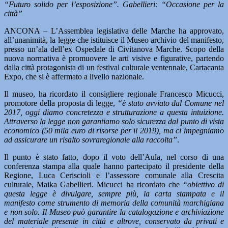
“Futuro solido per l’esposizione”. Gabellieri: “Occasione per la
città”
ANCONA – L’Assemblea legislativa delle Marche ha approvato,
all’unanimità, la legge che istituisce il Museo archivio del manifesto,
presso un’ala dell’ex Ospedale di Civitanova Marche. Scopo della
nuova normativa è promuovere le arti visive e figurative, partendo
dalla città protagonista di un festival culturale ventennale, Cartacanta
Expo, che si è affermato a livello nazionale.
Il museo, ha ricordato il consigliere regionale Francesco Micucci,
promotore della proposta di legge,
“è stato avviato dal Comune nel
2017, oggi diamo concretezza e strutturazione a questa intuizione.
Attraverso la legge non garantiamo solo sicurezza dal punto di vista
economico (50 mila euro di risorse per il 2019), ma ci impegniamo
ad assicurare un risalto sovraregionale alla raccolta”
.
Il punto è stato fatto, dopo il voto dell’Aula, nel corso di una
conferenza stampa alla quale hanno partecipato il presidente della
Regione, Luca Ceriscioli e l’assessore comunale alla Crescita
culturale, Maika Gabellieri. Micucci ha ricordato che
“obiettivo di
questa legge è divulgare, sempre più, la carta stampata e il
manifesto come strumento di memoria della comunità marchigiana
e non solo. Il Museo può garantire la catalogazione e archiviazione
del materiale presente in città e altrove, conservato da privati e