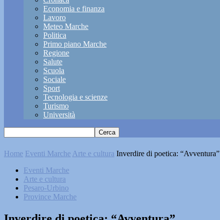
Economia e finanza
Lavoro
Meteo Marche
Politica
Primo piano Marche
Regione
Salute
Scuola
Sociale
Sport
Tecnologia e scienze
Turismo
Università
Home
Eventi Marche
Arte e cultura
Inverdire di poetica: “Avventura”
Eventi Marche
Arte e cultura
Pesaro-Urbino
Province Marche
Inverdire di poetica: “Avventura”