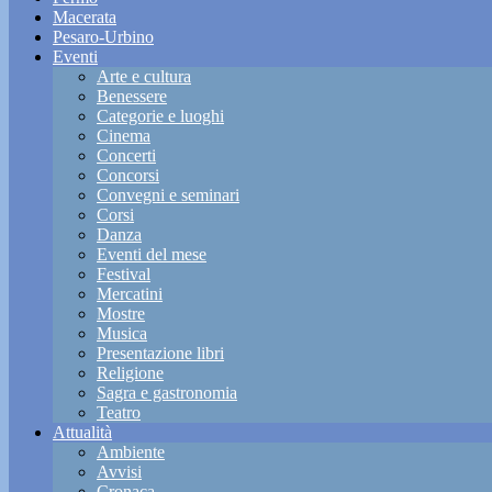
Macerata
Pesaro-Urbino
Eventi
Arte e cultura
Benessere
Categorie e luoghi
Cinema
Concerti
Concorsi
Convegni e seminari
Corsi
Danza
Eventi del mese
Festival
Mercatini
Mostre
Musica
Presentazione libri
Religione
Sagra e gastronomia
Teatro
Attualità
Ambiente
Avvisi
Cronaca