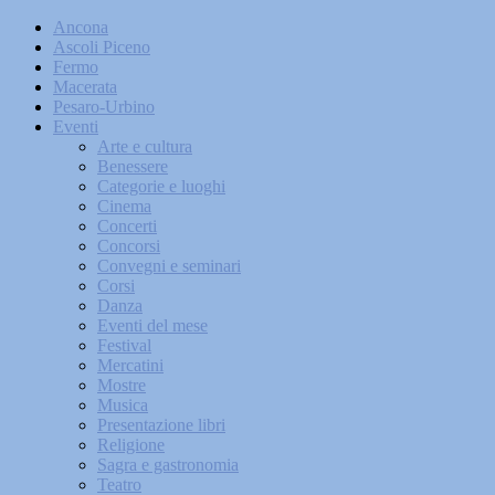
Ancona
Ascoli Piceno
Fermo
Macerata
Pesaro-Urbino
Eventi
Arte e cultura
Benessere
Categorie e luoghi
Cinema
Concerti
Concorsi
Convegni e seminari
Corsi
Danza
Eventi del mese
Festival
Mercatini
Mostre
Musica
Presentazione libri
Religione
Sagra e gastronomia
Teatro