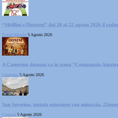
“Sibillini e Dintorni” dal 20 al 22 agosto 2026 il radun
Eventi Marche
5 Agosto 2026
A Camerino domani va in scena “Compagnia Amator
Camerino
5 Agosto 2026
San Severino, tentata estorsione con minaccia: 22enne
Cronaca
5 Agosto 2026