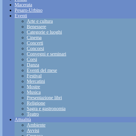
Macerata
Pesaro-Urbino
Eventi
Arte e cultura
Benessere
Categorie e luoghi
Cinema
Concerti
Concorsi
Convegni e seminari
Corsi
Danza
Eventi del mese
Festival
Mercatini
Mostre
Musica
Presentazione libri
Religione
Sagra e gastronomia
Teatro
Attualità
Ambiente
Avvisi
Cronaca