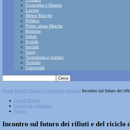
Economia e finanza
Lavoro
Meteo Marche
Politica
Primo piano Marche
Regione
Salute
Scuola
Sociale
Sport
Tecnologia e scienze
Turismo
Università
Home
Eventi Marche
Convegni e seminari
Incontro sul futuro dei rif
Eventi Marche
Convegni e seminari
Pesaro
Incontro sul futuro dei rifiuti e del ricicl