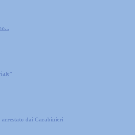
o...
iale”
 arrestato dai Carabinieri