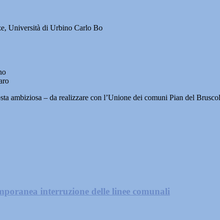
nze, Università di Urbino Carlo Bo
no
aro
osta ambiziosa – da realizzare con l’Unione dei comuni Pian del Bruscol
mporanea interruzione delle linee comunali