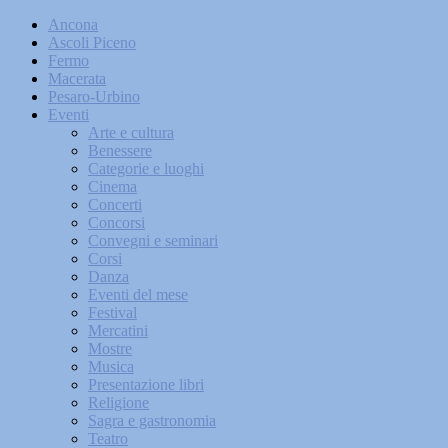
Ancona
Ascoli Piceno
Fermo
Macerata
Pesaro-Urbino
Eventi
Arte e cultura
Benessere
Categorie e luoghi
Cinema
Concerti
Concorsi
Convegni e seminari
Corsi
Danza
Eventi del mese
Festival
Mercatini
Mostre
Musica
Presentazione libri
Religione
Sagra e gastronomia
Teatro