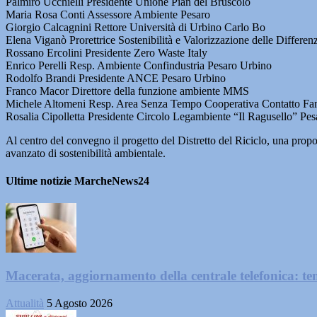
Palmiro Ucchielli Presidente Unione Pian del Bruscolo
Maria Rosa Conti Assessore Ambiente Pesaro
Giorgio Calcagnini Rettore Università di Urbino Carlo Bo
Elena Viganò Prorettrice Sostenibilità e Valorizzazione delle Differe
Rossano Ercolini Presidente Zero Waste Italy
Enrico Perelli Resp. Ambiente Confindustria Pesaro Urbino
Rodolfo Brandi Presidente ANCE Pesaro Urbino
Franco Macor Direttore della funzione ambiente MMS
Michele Altomeni Resp. Area Senza Tempo Cooperativa Contatto Fa
Rosalia Cipolletta Presidente Circolo Legambiente “Il Ragusello” Pes
Al centro del convegno il progetto del Distretto del Riciclo, una prop
avanzato di sostenibilità ambientale.
Ultime notizie MarcheNews24
Macerata, aggiornamento della centrale telefonica: te
Attualità
5 Agosto 2026