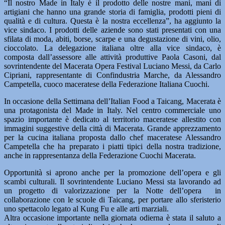
“Il nostro Made in Italy è il prodotto delle nostre mani, mani di
artigiani che hanno una grande storia di famiglia, prodotti pieni di
qualità e di cultura. Questa è la nostra eccellenza”, ha aggiunto la
vice sindaco. I prodotti delle aziende sono stati presentati con una
sfilata di moda, abiti, borse, scarpe e una degustazione di vini, olio,
cioccolato. La delegazione italiana oltre alla vice sindaco, è
composta dall’assessore alle attività produttive Paola Casoni, dal
sovrintendente del Macerata Opera Festival Luciano Messi, da Carlo
Cipriani, rappresentante di Confindustria Marche, da Alessandro
Campetella, cuoco maceratese della Federazione Italiana Cuochi.
In occasione della Settimana dell’Italian Food a Taicang, Macerata è
una protagonista del Made in Italy. Nel centro commerciale uno
spazio importante è dedicato al territorio maceratese allestito con
immagini suggestive della città di Macerata. Grande apprezzamento
per la cucina italiana proposta dallo chef maceratese Alessandro
Campetella che ha preparato i piatti tipici della nostra tradizione,
anche in rappresentanza della Federazione Cuochi Macerata.
Opportunità si aprono anche per la promozione dell’opera e gli
scambi culturali. Il sovrintendente Luciano Messi sta lavorando ad
un progetto di valorizzazione per la Notte dell’opera in
collaborazione con le scuole di Taicang, per portare allo sferisterio
uno spettacolo legato al Kung Fu e alle arti marziali.
Altra occasione importante nella giornata odierna è stata il saluto a