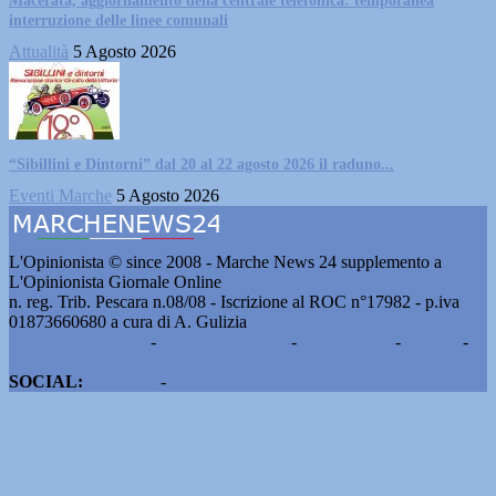
Macerata, aggiornamento della centrale telefonica: temporanea
interruzione delle linee comunali
Attualità
5 Agosto 2026
“Sibillini e Dintorni” dal 20 al 22 agosto 2026 il raduno...
Eventi Marche
5 Agosto 2026
L'Opinionista © since 2008 - Marche News 24 supplemento a
L'Opinionista Giornale Online
n. reg. Trib. Pescara n.08/08 - Iscrizione al ROC n°17982 - p.iva
01873660680 a cura di A. Gulizia
Pubblicità e contatti
-
Notizie del giorno
-
Informazioni
-
Privacy
-
Cookie
SOCIAL:
Facebook
-
X