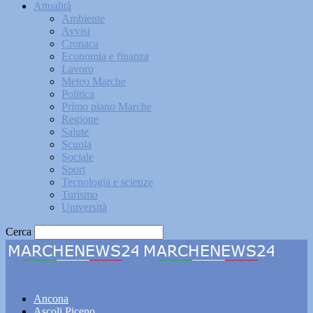
Attualità
Ambiente
Avvisi
Cronaca
Economia e finanza
Lavoro
Meteo Marche
Politica
Primo piano Marche
Regione
Salute
Scuola
Sociale
Sport
Tecnologia e scienze
Turismo
Università
Cerca
Marchenews24
Ancona
Ascoli Piceno