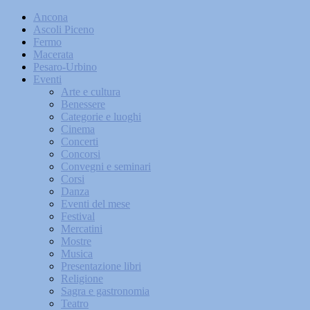
Ancona
Ascoli Piceno
Fermo
Macerata
Pesaro-Urbino
Eventi
Arte e cultura
Benessere
Categorie e luoghi
Cinema
Concerti
Concorsi
Convegni e seminari
Corsi
Danza
Eventi del mese
Festival
Mercatini
Mostre
Musica
Presentazione libri
Religione
Sagra e gastronomia
Teatro