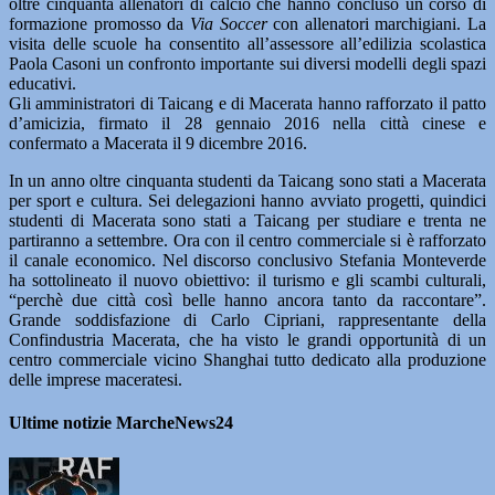
oltre cinquanta allenatori di calcio che hanno concluso un corso di
formazione promosso da
Via Soccer
con allenatori marchigiani. La
visita delle scuole ha consentito all’assessore all’edilizia scolastica
Paola Casoni un confronto importante sui diversi modelli degli spazi
educativi.
Gli amministratori di Taicang e di Macerata hanno rafforzato il patto
d’amicizia, firmato il 28 gennaio 2016 nella città cinese e
confermato a Macerata il 9 dicembre 2016.
In un anno oltre cinquanta studenti da Taicang sono stati a Macerata
per sport e cultura. Sei delegazioni hanno avviato progetti, quindici
studenti di Macerata sono stati a Taicang per studiare e trenta ne
partiranno a settembre. Ora con il centro commerciale si è rafforzato
il canale economico. Nel discorso conclusivo Stefania Monteverde
ha sottolineato il nuovo obiettivo: il turismo e gli scambi culturali,
“perchè due città così belle hanno ancora tanto da raccontare”.
Grande soddisfazione di Carlo Cipriani, rappresentante della
Confindustria Macerata, che ha visto le grandi opportunità di un
centro commerciale vicino Shanghai tutto dedicato alla produzione
delle imprese maceratesi.
Ultime notizie MarcheNews24