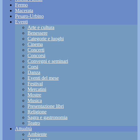
Fermo
Macerata
Pesaro-Urbino
Eventi
Arte e cultura
Benessere
Categorie e luoghi
Cinema
Concerti
Concorsi
Convegni e seminari
Corsi
Danza
Eventi del mese
Festival
Mercatini
Mostre
Musica
Presentazione libri
Religione
Sagra e gastronomia
Teatro
Attualità
Ambiente
Avvisi