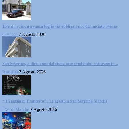
Tolentino, inosservanza foglio via obbligatorio: denunciato 34enne
Cronaca
7 Agosto 2026
San Severino, a dieci anni dal sisma otto condomini rientrano in...
Attualità
7 Agosto 2026
“Il Viaggio di Francesco” l’11 agosto a San Severino Marche
Eventi Marche
7 Agosto 2026