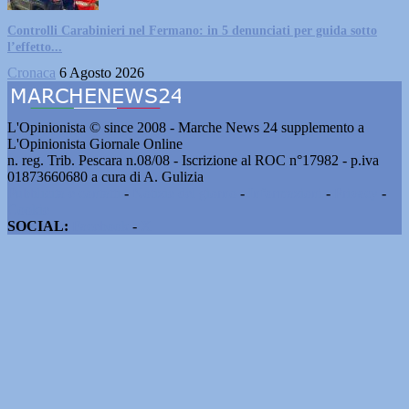
Controlli Carabinieri nel Fermano: in 5 denunciati per guida sotto
l’effetto...
Cronaca
6 Agosto 2026
L'Opinionista © since 2008 - Marche News 24 supplemento a
L'Opinionista Giornale Online
n. reg. Trib. Pescara n.08/08 - Iscrizione al ROC n°17982 - p.iva
01873660680 a cura di A. Gulizia
Pubblicità e contatti
-
Notizie del giorno
-
Informazioni
-
Privacy
-
Cookie
SOCIAL:
Facebook
-
X