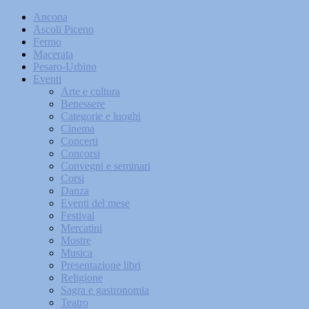
Ancona
Ascoli Piceno
Fermo
Macerata
Pesaro-Urbino
Eventi
Arte e cultura
Benessere
Categorie e luoghi
Cinema
Concerti
Concorsi
Convegni e seminari
Corsi
Danza
Eventi del mese
Festival
Mercatini
Mostre
Musica
Presentazione libri
Religione
Sagra e gastronomia
Teatro