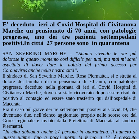
E’ deceduto ieri al Covid Hospital di Civitanova
Marche un pensionato di 70 anni, con patologie
pregresse, uno dei tre pazienti settempedani
positivi.In città 27 persone sono in quarantena
SAN SEVERINO MARCHE –
“Stiamo vivendo le ore più
dolorose in questo momento così difficile per tutti, ma mai mi sarei
aspettata di dover dare la notizia del primo decesso per
Coronavirus anche nella nostra città”.
Il sindaco di San Severino Marche, Rosa Piermattei, si è stretta al
dolore dei familiari di un pensionato di 70 anni, con patologie
pregresse, deceduto nella giornata di ieri al Covid Hospital di
Civitanova Marche, dove era stato ricoverato dopo essere risultato
positivo al contagio ed essere stato trasferito qui dall’ospedale di
Macerata.
Era il caso più grave dei tre settempedani positivi al Covid-19, che
diventano due, nell’elenco aggiornato proprio nelle scorse ore dal
Gores regionale e inviato dalla Prefettura di Macerata al sindaco
Piermattei.
“In città abbiamo anche 27 persone in quarantena. Il numero di
queste ultime, fino a pochi giorni fa fermo a 17, è cresciuto