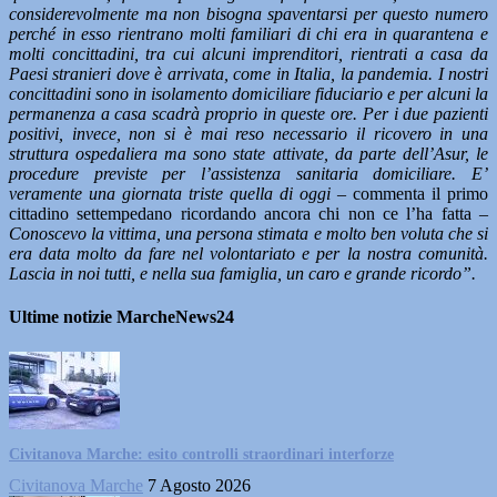
considerevolmente ma non bisogna spaventarsi per questo numero
perché in esso rientrano molti familiari di chi era in quarantena e
molti concittadini, tra cui alcuni imprenditori, rientrati a casa da
Paesi stranieri dove è arrivata, come in Italia, la pandemia. I nostri
concittadini sono in isolamento domiciliare fiduciario e per alcuni la
permanenza a casa scadrà proprio in queste ore. Per i due pazienti
positivi, invece, non si è mai reso necessario il ricovero in una
struttura ospedaliera ma sono state attivate, da parte dell’Asur, le
procedure previste per l’assistenza sanitaria domiciliare. E’
veramente una giornata triste quella di oggi –
commenta il primo
cittadino settempedano ricordando ancora chi non ce l’ha fatta –
Conoscevo la vittima, una persona stimata e molto ben voluta che si
era data molto da fare nel volontariato e per la nostra comunità.
Lascia in noi tutti, e nella sua famiglia, un caro e grande ricordo”.
Ultime notizie MarcheNews24
Civitanova Marche: esito controlli straordinari interforze
Civitanova Marche
7 Agosto 2026