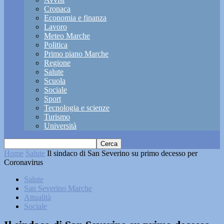
Cronaca
Economia e finanza
Lavoro
Meteo Marche
Politica
Primo piano Marche
Regione
Salute
Scuola
Sociale
Sport
Tecnologia e scienze
Turismo
Università
Home
Salute
Il sindaco di San Severino su primo decesso per
Coronavirus
Salute
San Severino Marche
Attualità
Sociale