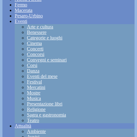
Fermo
Macerata
Pesaro-Urbino
Eventi
Arte e cultura
Benessere
Categorie e luoghi
Cinema
Concerti
Concorsi
Convegni e seminari
Corsi
Danza
Eventi del mese
Festival
Mercatini
Mostre
Musica
Presentazione libri
Religione
Sagra e gastronomia
Teatro
Attualità
Ambiente
Avvisi