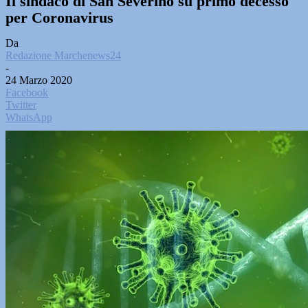
Il sindaco di San Severino su primo decesso
per Coronavirus
Da
Redazione Marchenews24
-
24 Marzo 2020
Facebook
Twitter
WhatsApp