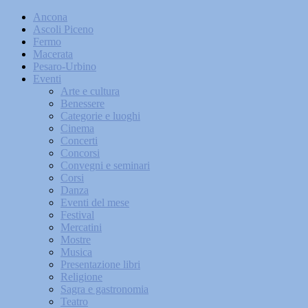
Ancona
Ascoli Piceno
Fermo
Macerata
Pesaro-Urbino
Eventi
Arte e cultura
Benessere
Categorie e luoghi
Cinema
Concerti
Concorsi
Convegni e seminari
Corsi
Danza
Eventi del mese
Festival
Mercatini
Mostre
Musica
Presentazione libri
Religione
Sagra e gastronomia
Teatro