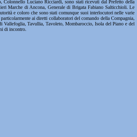
Colonnello Luciano Ricciardi, sono stati ricevuti dal Prefetto della
nieri Marche di Ancona, Generale di Brigata Fabiano Salticchioli. Le
torità e coloro che sono stati comunque suoi interlocutori nelle varie
e particolarmente ai diretti collaboratori del comando della Compagnia,
i Vallefoglia, Tavullia, Tavoleto, Mombaroccio, Isola del Piano e del
i di incontro.