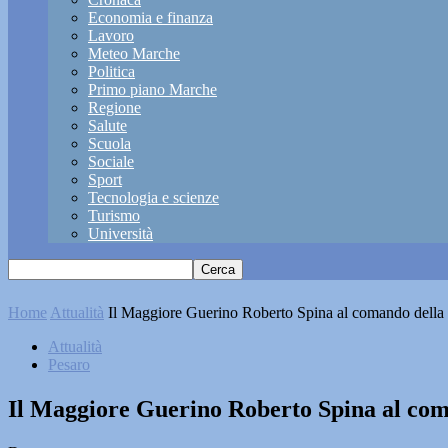
Economia e finanza
Lavoro
Meteo Marche
Politica
Primo piano Marche
Regione
Salute
Scuola
Sociale
Sport
Tecnologia e scienze
Turismo
Università
Home
Attualità
Il Maggiore Guerino Roberto Spina al comando della
Attualità
Pesaro
Il Maggiore Guerino Roberto Spina al com