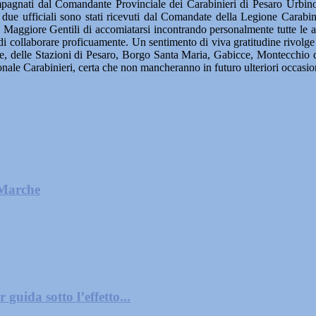
agnati dal Comandante Provinciale dei Carabinieri di Pesaro Urbino, 
 due ufficiali sono stati ricevuti dal Comandate della Legione Carabi
 Maggiore Gentili di accomiatarsi incontrando personalmente tutte le au
 e di collaborare proficuamente. Un sentimento di viva gratitudine rivolg
e, delle Stazioni di Pesaro, Borgo Santa Maria, Gabicce, Montecchio d
onale Carabinieri, certa che non mancheranno in futuro ulteriori occasion
 Marche
guida sotto l’effetto...