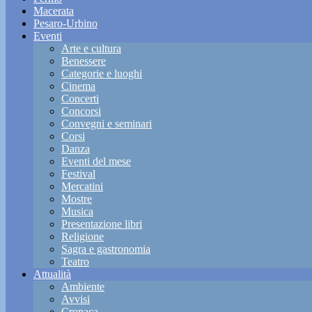
Macerata
Pesaro-Urbino
Eventi
Arte e cultura
Benessere
Categorie e luoghi
Cinema
Concerti
Concorsi
Convegni e seminari
Corsi
Danza
Eventi del mese
Festival
Mercatini
Mostre
Musica
Presentazione libri
Religione
Sagra e gastronomia
Teatro
Attualità
Ambiente
Avvisi
Cronaca