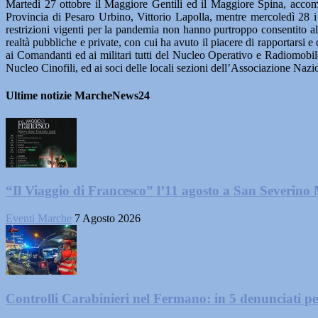
Martedì 27 ottobre il Maggiore Gentili ed il Maggiore Spina, accomp
Provincia di Pesaro Urbino, Vittorio Lapolla, mentre mercoledì 28 i
restrizioni vigenti per la pandemia non hanno purtroppo consentito al
realtà pubbliche e private, con cui ha avuto il piacere di rapportarsi
ai Comandanti ed ai militari tutti del Nucleo Operativo e Radiomobil
Nucleo Cinofili, ed ai soci delle locali sezioni dell’Associazione Nazi
Ultime notizie MarcheNews24
“Il Viaggio di Francesco” l’11 agosto a San Severino
Eventi Marche
7 Agosto 2026
Controlli Carabinieri nel Fermano: in 5 denunciati per 