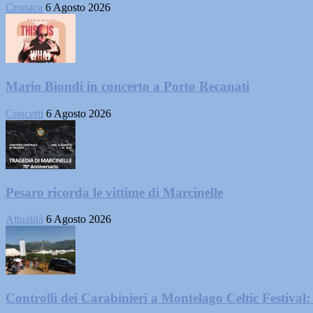
Cronaca
6 Agosto 2026
Mario Biondi in concerto a Porto Recanati
Concerti
6 Agosto 2026
Pesaro ricorda le vittime di Marcinelle
Attualità
6 Agosto 2026
Controlli dei Carabinieri a Montelago Celtic Festival: 