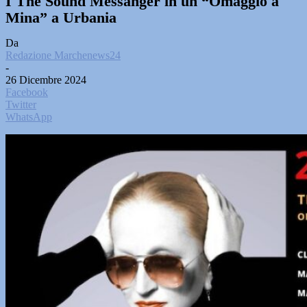
I The Sound Messanger in un “Omaggio a
Mina” a Urbania
Da
Redazione Marchenews24
-
26 Dicembre 2024
Facebook
Twitter
WhatsApp