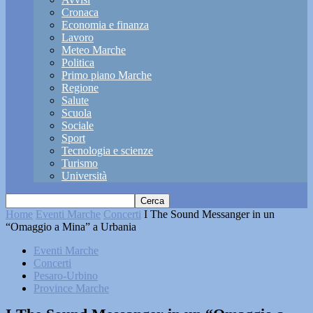
Cronaca
Economia e finanza
Lavoro
Meteo Marche
Politica
Primo piano Marche
Regione
Salute
Scuola
Sociale
Sport
Tecnologia e scienze
Turismo
Università
Home
Eventi Marche
Concerti
I The Sound Messanger in un
“Omaggio a Mina” a Urbania
Eventi Marche
Concerti
Pesaro-Urbino
Province Marche