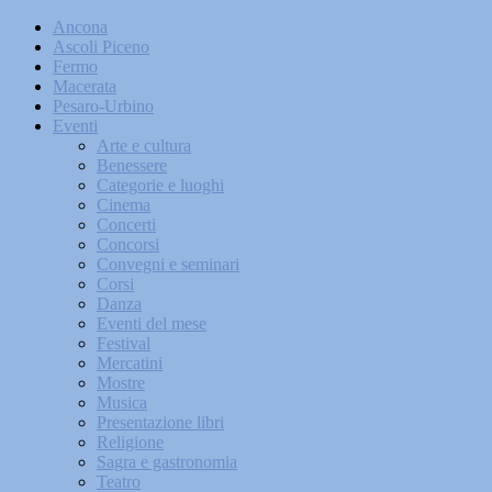
Ancona
Ascoli Piceno
Fermo
Macerata
Pesaro-Urbino
Eventi
Arte e cultura
Benessere
Categorie e luoghi
Cinema
Concerti
Concorsi
Convegni e seminari
Corsi
Danza
Eventi del mese
Festival
Mercatini
Mostre
Musica
Presentazione libri
Religione
Sagra e gastronomia
Teatro