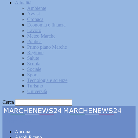
Attualità
Ambiente
Avvisi
Cronaca
Economia e finanza
Lavoro
Meteo Marche
Politica
Primo piano Marche
Regione
Salute
Scuola
Sociale
Sport
Tecnologia e scienze
Turismo
Università
Cerca
Marchenews24
Ancona
Ascoli Piceno