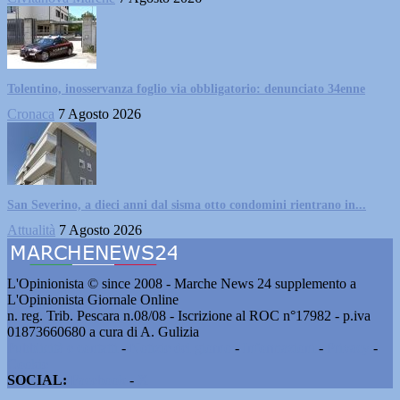
Tolentino, inosservanza foglio via obbligatorio: denunciato 34enne
Cronaca
7 Agosto 2026
San Severino, a dieci anni dal sisma otto condomini rientrano in...
Attualità
7 Agosto 2026
L'Opinionista © since 2008 - Marche News 24 supplemento a
L'Opinionista Giornale Online
n. reg. Trib. Pescara n.08/08 - Iscrizione al ROC n°17982 - p.iva
01873660680 a cura di A. Gulizia
Pubblicità e contatti
-
Notizie del giorno
-
Informazioni
-
Privacy
-
Cookie
SOCIAL:
Facebook
-
X