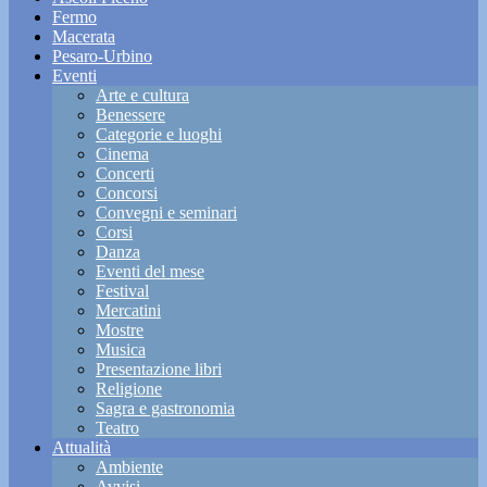
Fermo
Macerata
Pesaro-Urbino
Eventi
Arte e cultura
Benessere
Categorie e luoghi
Cinema
Concerti
Concorsi
Convegni e seminari
Corsi
Danza
Eventi del mese
Festival
Mercatini
Mostre
Musica
Presentazione libri
Religione
Sagra e gastronomia
Teatro
Attualità
Ambiente
Avvisi