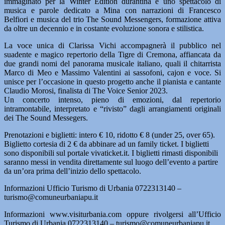
immaginato per la Winter Edition durantina è uno spettacolo di
musica e parole dedicato a Mina con narrazioni di Francesco
Belfiori e musica del trio The Sound Messengers, formazione attiva
da oltre un decennio e in costante evoluzione sonora e stilistica.
La voce unica di Clarissa Vichi accompagnerà il pubblico nel
suadente e magico repertorio della Tigre di Cremona, affiancata da
due grandi nomi del panorama musicale italiano, quali il chitarrista
Marco di Meo e Massimo Valentini ai sassofoni, cajon e voce. Si
unisce per l’occasione in questo progetto anche il pianista e cantante
Claudio Morosi, finalista di The Voice Senior 2023.
Un concerto intenso, pieno di emozioni, dal repertorio
intramontabile, interpretato e “rivisto” dagli arrangiamenti originali
dei The Sound Messegers.
Prenotazioni e biglietti: intero € 10, ridotto € 8 (under 25, over 65).
Biglietto cortesia di 2 € da abbinare ad un family ticket. I biglietti
sono disponibili sul portale vivaticket.it. I biglietti rimasti disponibili
saranno messi in vendita direttamente sul luogo dell’evento a partire
da un’ora prima dell’inizio dello spettacolo.
Informazioni Ufficio Turismo di Urbania 0722313140 –
turismo@comuneurbaniapu.it
Informazioni www.visiturbania.com oppure rivolgersi all’Ufficio
Turismo di Urbania 0722313140 – turismo@comuneurbaniapu.it.