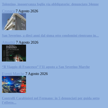
Tolentino, inosservanza foglio via obbligatorio: denunciato 34enne
Cronaca
7 Agosto 2026
San Severino, a dieci anni dal sisma otto condomini rientrano in...
Attualità
7 Agosto 2026
“Il Viaggio di Francesco” l’11 agosto a San Severino Marche
Eventi Marche
7 Agosto 2026
Controlli Carabinieri nel Fermano: in 5 denunciati per guida sotto
l’effetto...