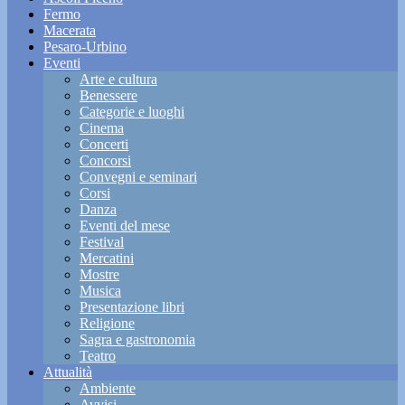
Fermo
Macerata
Pesaro-Urbino
Eventi
Arte e cultura
Benessere
Categorie e luoghi
Cinema
Concerti
Concorsi
Convegni e seminari
Corsi
Danza
Eventi del mese
Festival
Mercatini
Mostre
Musica
Presentazione libri
Religione
Sagra e gastronomia
Teatro
Attualità
Ambiente
Avvisi