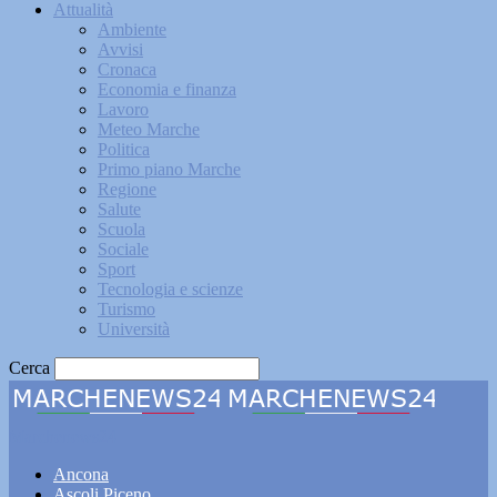
Attualità
Ambiente
Avvisi
Cronaca
Economia e finanza
Lavoro
Meteo Marche
Politica
Primo piano Marche
Regione
Salute
Scuola
Sociale
Sport
Tecnologia e scienze
Turismo
Università
Cerca
Marchenews24
Ancona
Ascoli Piceno