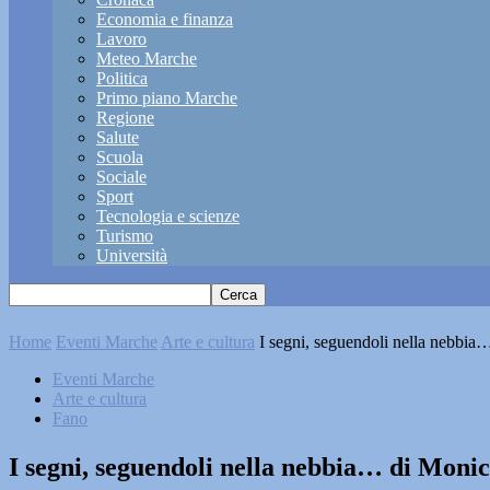
Economia e finanza
Lavoro
Meteo Marche
Politica
Primo piano Marche
Regione
Salute
Scuola
Sociale
Sport
Tecnologia e scienze
Turismo
Università
Home
Eventi Marche
Arte e cultura
I segni, seguendoli nella nebbia
Eventi Marche
Arte e cultura
Fano
I segni, seguendoli nella nebbia… di Monic