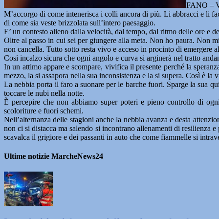
FANO – Ved
M’accorgo di come intenerisca i colli ancora di più. Li abbracci e li f
di come sia veste brizzolata sull’intero paesaggio.
E’ un contesto alieno dalla velocità, dal tempo, dal ritmo delle ore e d
Oltre al passo in cui sei per giungere alla meta. Non ho paura. Non m
non cancella. Tutto sotto resta vivo e acceso in procinto di emergere a
Così incalzo sicura che ogni angolo e curva si arginerà nel tratto and
In un attimo appare e scompare, vivifica il presente perché la speranza 
mezzo, la si assapora nella sua inconsistenza e la si supera. Così è la vi
La nebbia porta il faro a suonare per le barche fuori. Sparge la sua qu
toccare le nubi nella notte.
È percepire che non abbiamo super poteri e pieno controllo di ogni a
scoloriture e fuori schemi.
Nell’alternanza delle stagioni anche la nebbia avanza e desta attenzione
non ci si distacca ma salendo si incontrano allenamenti di resilienza e 
scavalca il grigiore e dei passanti in auto che come fiammelle si intr
Ultime notizie MarcheNews24