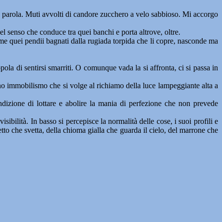
nza parola. Muti avvolti di candore zucchero a velo sabbioso. Mi accorgo
del senso che conduce tra quei banchi e porta altrove, oltre.
me quei pendii bagnati dalla rugiada torpida che li copre, nasconde ma
pola di sentirsi smarriti. O comunque vada la si affronta, ci si passa in
rano immobilismo che si volge al richiamo della luce lampeggiante alta a
ondizione di lottare e abolire la mania di perfezione che non prevede
ibilità. In basso si percepisce la normalità delle cose, i suoi profili e
etto che svetta, della chioma gialla che guarda il cielo, del marrone che