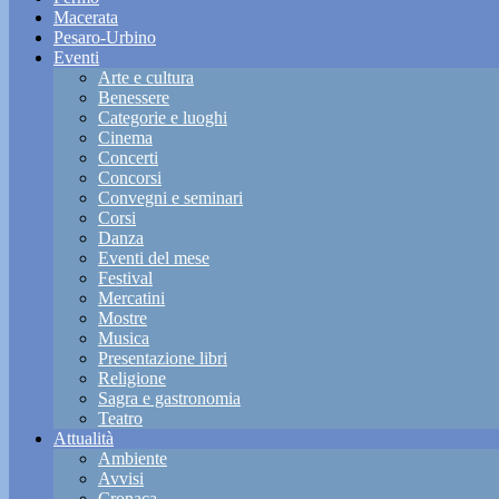
Macerata
Pesaro-Urbino
Eventi
Arte e cultura
Benessere
Categorie e luoghi
Cinema
Concerti
Concorsi
Convegni e seminari
Corsi
Danza
Eventi del mese
Festival
Mercatini
Mostre
Musica
Presentazione libri
Religione
Sagra e gastronomia
Teatro
Attualità
Ambiente
Avvisi
Cronaca