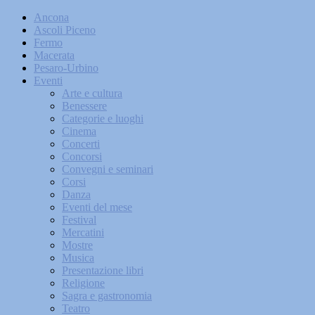
Ancona
Ascoli Piceno
Fermo
Macerata
Pesaro-Urbino
Eventi
Arte e cultura
Benessere
Categorie e luoghi
Cinema
Concerti
Concorsi
Convegni e seminari
Corsi
Danza
Eventi del mese
Festival
Mercatini
Mostre
Musica
Presentazione libri
Religione
Sagra e gastronomia
Teatro