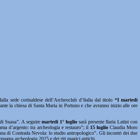
a sede corinaldese dell’Archeoclub d’Italia dal titolo
“I martedì
stante la chiesa di Santa Maria in Portuno e che avranno inizio alle ore
 di Suasa”. A seguire
martedì 1° luglio
sarà presente Ilaria Latini con
ma d’argento: tra archeologia e restauro”; il
15 luglio
Claudia Moro
ana di Contrada Nevola: lo studio antropologico”. Gli incontri dei due
agna archeologia 2025 e dei riti magici antichi.