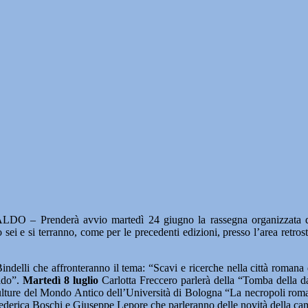
O – Prenderà avvio martedì 24 giugno la rassegna organizzata dall
 sei e si terranno, come per le precedenti edizioni, presso l’area retro
ndelli che affronteranno il tema: “Scavi e ricerche nella città romana
ldo”.
Martedì 8 luglio
Carlotta Freccero parlerà della “Tomba della da
 e Culture del Mondo Antico dell’Università di Bologna “La necropoli rom
derica Boschi e Giuseppe Lepore che parleranno delle novità della camp