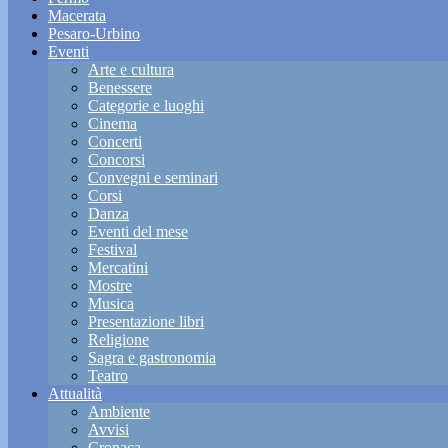
Macerata
Pesaro-Urbino
Eventi
Arte e cultura
Benessere
Categorie e luoghi
Cinema
Concerti
Concorsi
Convegni e seminari
Corsi
Danza
Eventi del mese
Festival
Mercatini
Mostre
Musica
Presentazione libri
Religione
Sagra e gastronomia
Teatro
Attualità
Ambiente
Avvisi
Cronaca