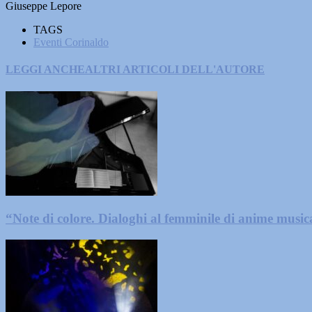
Giuseppe Lepore
TAGS
Eventi Corinaldo
LEGGI ANCHE
ALTRI ARTICOLI DELL'AUTORE
“Note di colore. Dialoghi al femminile di anime music