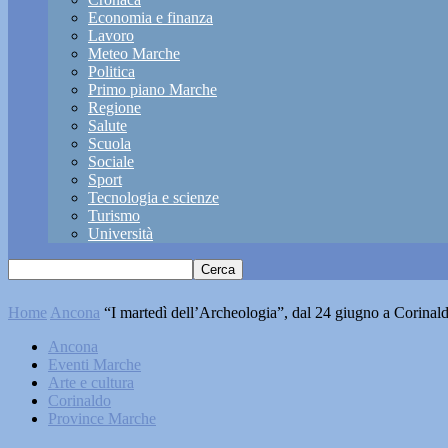
Economia e finanza
Lavoro
Meteo Marche
Politica
Primo piano Marche
Regione
Salute
Scuola
Sociale
Sport
Tecnologia e scienze
Turismo
Università
Home
Ancona
“I martedì dell’Archeologia”, dal 24 giugno a Corinal
Ancona
Eventi Marche
Arte e cultura
Corinaldo
Province Marche