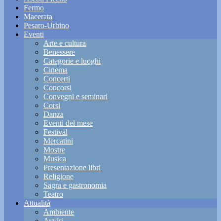
Fermo
Macerata
Pesaro-Urbino
Eventi
Arte e cultura
Benessere
Categorie e luoghi
Cinema
Concerti
Concorsi
Convegni e seminari
Corsi
Danza
Eventi del mese
Festival
Mercatini
Mostre
Musica
Presentazione libri
Religione
Sagra e gastronomia
Teatro
Attualità
Ambiente
Avvisi