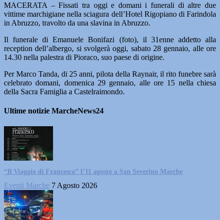
MACERATA – Fissati tra oggi e domani i funerali di altre due
vittime marchigiane nella sciagura dell’Hotel Rigopiano di Farindola
in Abruzzo, travolto da una slavina in Abruzzo.
Il funerale di Emanuele Bonifazi (foto), il 31enne addetto alla
reception dell’albergo, si svolgerà oggi, sabato 28 gennaio, alle ore
14.30 nella palestra di Pioraco, suo paese di origine.
Per Marco Tanda, di 25 anni, pilota della Raynair, il rito funebre sarà
celebrato domani, domenica 29 gennaio, alle ore 15 nella chiesa
della Sacra Famiglia a Castelraimondo.
Ultime notizie MarcheNews24
“Il Viaggio di Francesco” l’11 agosto a San Severino Marche
Eventi Marche
7 Agosto 2026