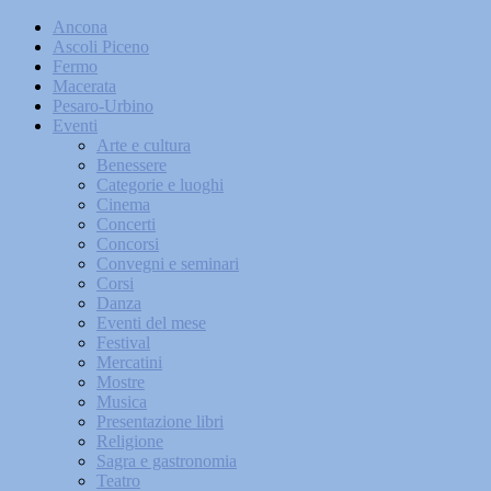
Ancona
Ascoli Piceno
Fermo
Macerata
Pesaro-Urbino
Eventi
Arte e cultura
Benessere
Categorie e luoghi
Cinema
Concerti
Concorsi
Convegni e seminari
Corsi
Danza
Eventi del mese
Festival
Mercatini
Mostre
Musica
Presentazione libri
Religione
Sagra e gastronomia
Teatro