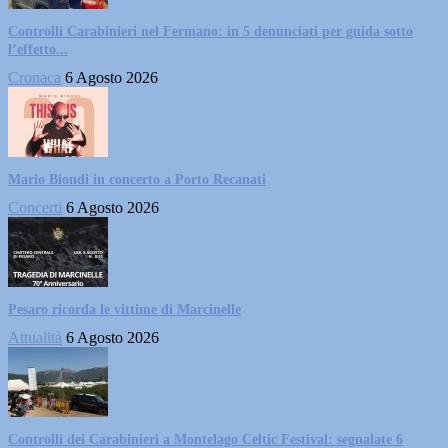
Controlli Carabinieri nel Fermano: in 5 denunciati per guida sotto
l’effetto...
Cronaca
6 Agosto 2026
Mario Biondi in concerto a Porto Recanati
Concerti
6 Agosto 2026
Pesaro ricorda le vittime di Marcinelle
Attualità
6 Agosto 2026
Controlli dei Carabinieri a Montelago Celtic Festival: segnalate 6