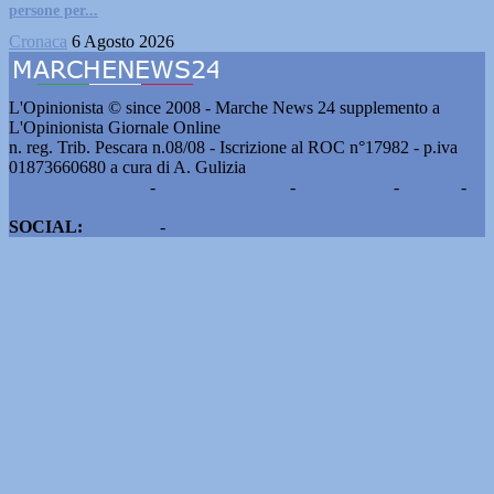
persone per...
Cronaca
6 Agosto 2026
L'Opinionista © since 2008 - Marche News 24 supplemento a
L'Opinionista Giornale Online
n. reg. Trib. Pescara n.08/08 - Iscrizione al ROC n°17982 - p.iva
01873660680 a cura di A. Gulizia
Pubblicità e contatti
-
Notizie del giorno
-
Informazioni
-
Privacy
-
Cookie
SOCIAL:
Facebook
-
X