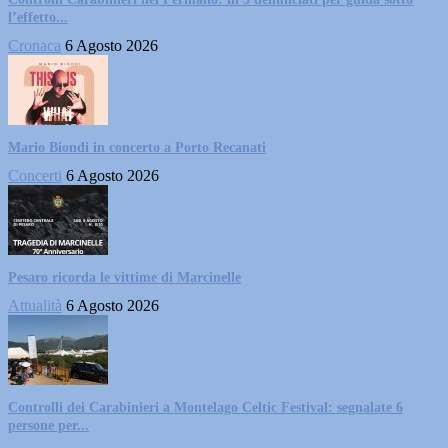
l’effetto...
Cronaca
6 Agosto 2026
Mario Biondi in concerto a Porto Recanati
Concerti
6 Agosto 2026
Pesaro ricorda le vittime di Marcinelle
Attualità
6 Agosto 2026
Controlli dei Carabinieri a Montelago Celtic Festival: segnalate 6
persone per...