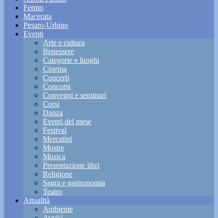
Fermo
Macerata
Pesaro-Urbino
Eventi
Arte e cultura
Benessere
Categorie e luoghi
Cinema
Concerti
Concorsi
Convegni e seminari
Corsi
Danza
Eventi del mese
Festival
Mercatini
Mostre
Musica
Presentazione libri
Religione
Sagra e gastronomia
Teatro
Attualità
Ambiente
Avvisi