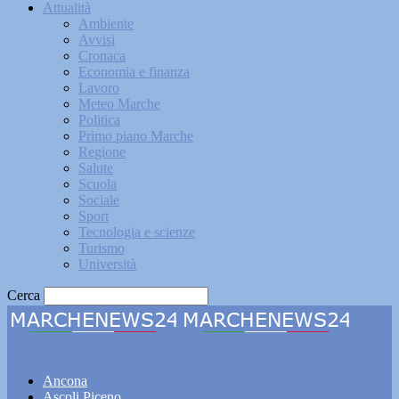
Attualità
Ambiente
Avvisi
Cronaca
Economia e finanza
Lavoro
Meteo Marche
Politica
Primo piano Marche
Regione
Salute
Scuola
Sociale
Sport
Tecnologia e scienze
Turismo
Università
Cerca
Marchenews24
Ancona
Ascoli Piceno