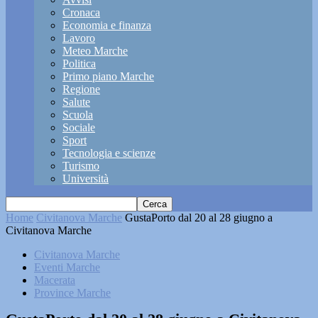
Cronaca
Economia e finanza
Lavoro
Meteo Marche
Politica
Primo piano Marche
Regione
Salute
Scuola
Sociale
Sport
Tecnologia e scienze
Turismo
Università
Home
Civitanova Marche
GustaPorto dal 20 al 28 giugno a
Civitanova Marche
Civitanova Marche
Eventi Marche
Macerata
Province Marche