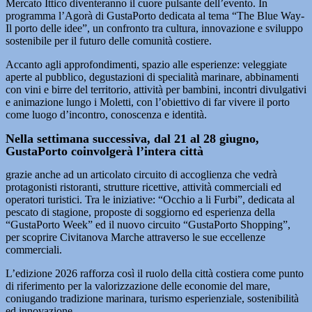
Mercato Ittico diventeranno il cuore pulsante dell’evento. In
programma l’Agorà di GustaPorto dedicata al tema “The Blue Way-
Il porto delle idee”, un confronto tra cultura, innovazione e sviluppo
sostenibile per il futuro delle comunità costiere.
Accanto agli approfondimenti, spazio alle esperienze: veleggiate
aperte al pubblico, degustazioni di specialità marinare, abbinamenti
con vini e birre del territorio, attività per bambini, incontri divulgativi
e animazione lungo i Moletti, con l’obiettivo di far vivere il porto
come luogo d’incontro, conoscenza e identità.
Nella settimana successiva, dal 21 al 28 giugno,
GustaPorto coinvolgerà l’intera città
grazie anche ad un articolato circuito di accoglienza che vedrà
protagonisti ristoranti, strutture ricettive, attività commerciali ed
operatori turistici. Tra le iniziative: “Occhio a li Furbi”, dedicata al
pescato di stagione, proposte di soggiorno ed esperienza della
“GustaPorto Week” ed il nuovo circuito “GustaPorto Shopping”,
per scoprire Civitanova Marche attraverso le sue eccellenze
commerciali.
L’edizione 2026 rafforza così il ruolo della città costiera come punto
di riferimento per la valorizzazione delle economie del mare,
coniugando tradizione marinara, turismo esperienziale, sostenibilità
ed innovazione.