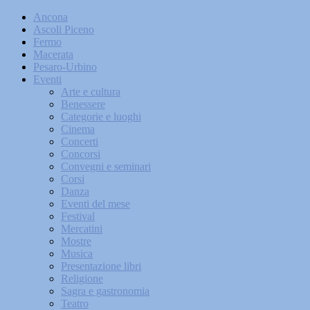
Ancona
Ascoli Piceno
Fermo
Macerata
Pesaro-Urbino
Eventi
Arte e cultura
Benessere
Categorie e luoghi
Cinema
Concerti
Concorsi
Convegni e seminari
Corsi
Danza
Eventi del mese
Festival
Mercatini
Mostre
Musica
Presentazione libri
Religione
Sagra e gastronomia
Teatro