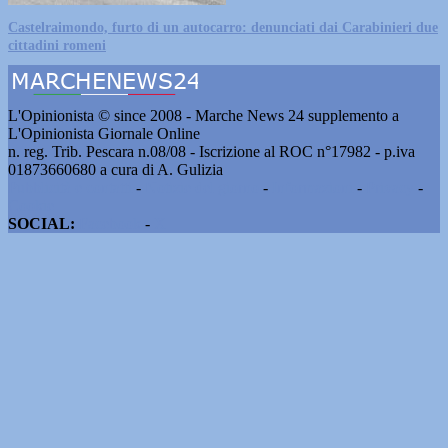
Castelraimondo, furto di un autocarro: denunciati dai Carabinieri due
cittadini romeni
L'Opinionista © since 2008 - Marche News 24 supplemento a
L'Opinionista Giornale Online
n. reg. Trib. Pescara n.08/08 - Iscrizione al ROC n°17982 - p.iva
01873660680 a cura di A. Gulizia
Pubblicità e contatti
-
Notizie del giorno
-
Informazioni
-
Privacy
-
Cookie
SOCIAL:
Facebook
-
X