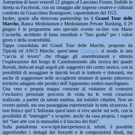
Anteprima di lusso venerdì 12 giugno al Lanciano Forum, fruibile in
diretta su Facebook, con un omaggio alle imprese creative e culturali
condotto da Gioacchino Bonsignore, caporedattore del TG5.
Inoltre, grazie alla rinnovata partnership tra il
Grand Tour delle
Marche,
Banca Mediolanum e Mediolanum Private Banking, il 29
giugno è in programma uno speciale evento on-line con Mario
Cucinella, architetto di fama mondiale e “faro guida” per i valori
green e della sostenibilità.
Tappa consolidata del Grand Tour delle Marche, proposto da
Tipicità ed ANCI Marche, quest’anno
l’Infiorata
si snoda in una
“caccia al tesoro” che rifugge gli assembramenti e stimola
l’esplorazione del borgo di Castelraimondo alla ricerca dei quadri
floreali, dislocati negli angoli più suggestivi del centro storico, con la
possibilità di assaggiare le tipicità locali in trattorie e ristoranti, ma
anche di soggiornare nelle accoglienti strutture di questo pittoresco
territorio adagiato alle pendici dell’Appennino umbro-marchigiano.
Una vera e propria mappa consente al visitatore di costruirsi
l’esclusivo personale percorso di visita tra le venti creazioni
realizzate, a partire da sabato mattina, dai sodalizi cittadini. Non un
evento quindi, ma una passeggiata esperienziale in tutta sicurezza. E
non finisce qui! L’Infiorata quest’anno si vive anche sul web, con la
possibilità di “interagire” e scoprire, anche da casa propria, i segreti
del “fare arte con la manualità e il fascino dei fiori”.
Sulla piattaforma www.tipicitaexperience.it, infatti, è possibile
approfondire i dettagli dei bozzetti e le composizioni finali, ma