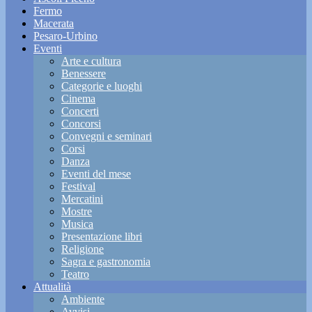
Fermo
Macerata
Pesaro-Urbino
Eventi
Arte e cultura
Benessere
Categorie e luoghi
Cinema
Concerti
Concorsi
Convegni e seminari
Corsi
Danza
Eventi del mese
Festival
Mercatini
Mostre
Musica
Presentazione libri
Religione
Sagra e gastronomia
Teatro
Attualità
Ambiente
Avvisi