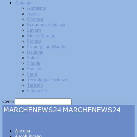
Attualità
Ambiente
Avvisi
Cronaca
Economia e finanza
Lavoro
Meteo Marche
Politica
Primo piano Marche
Regione
Salute
Scuola
Sociale
Sport
Tecnologia e scienze
Turismo
Università
Cerca
Marchenews24
Ancona
Ascoli Piceno