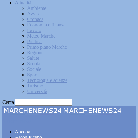
Attualità
Ambiente
Avvisi
Cronaca
Economia e finanza
Lavoro
Meteo Marche
Politica
Primo piano Marche
Regione
Salute
Scuola
Sociale
Sport
Tecnologia e scienze
Turismo
Università
Cerca
Marchenews24
Ancona
Ascoli Piceno