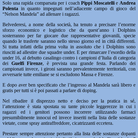
Solo una rapida comparsata per i coach
Pippi Moscatelli
e
Andrea
Polenta
in quanto impegnati nell’adiacente campo di gioco del
“Nelson Mandela” ad allenare i ragazzi.
Belvederesi, a nome della società, ha tenuto a precisare l’enorme
sforzo economico e logistico che da quest’anno i Dolphins
sosterranno per far giocare due rappresentative giovanili, specie
quando le trasferte saranno nello stesso giorno ed in città differenti.
Si tratta infatti della prima volta in assoluto che i Dolphins sono
riusciti ad allestire due squadre under. E per rimarcare l’esordio della
under 16, al debutto casalingo contro i campioni d’Italia di categoria
dei
Guelfi Firenze
, è prevista una grande festa. Parlando dei
campionati invece, i gironi saranno prevalentemente territoriali, con
avversarie tutte emiliane se si escludono Massa e Firenze.
E dopo aver ben specificato che l’ingresso al Mandela sarà libero e
gratis per tutti si è poi passati a parlare di doping.
Nel ribadire il disprezzo netto e deciso per la pratica in sé,
l’attenzione è stata spostata su tante piccole leggerezze in cui i
ragazzi ed i genitori possono incorrere utilizzando farmaci
presumibilmente innocui ed invece inseriti nella lista delle sostanze
vietate, come spray antiraffreddore, cicatrizzanti eccetera.
Prestare sempre attenzione pertanto alla lista delle sostanze dopanti