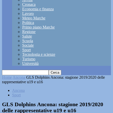
Cronaca
Economia e finanza
Lavoro
Meteo Marche
Politica
Primo piano Marche
Regione
Salute
Scuola
Sociale
Sport
Tecnologia e scienze
Turismo
Università
Home
Ancona
GLS Dolphins Ancona: stagione 2019/2020 delle
rappresentative u19 e u16
Ancona
Sport
GLS Dolphins Ancona: stagione 2019/2020
delle rappresentative u19 e u16