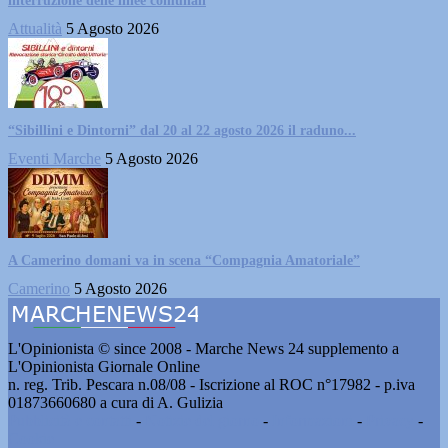
interruzione delle linee comunali
Attualità
5 Agosto 2026
“Sibillini e Dintorni” dal 20 al 22 agosto 2026 il raduno...
Eventi Marche
5 Agosto 2026
A Camerino domani va in scena “Compagnia Amatoriale”
Camerino
5 Agosto 2026
L'Opinionista © since 2008 - Marche News 24 supplemento a
L'Opinionista Giornale Online
n. reg. Trib. Pescara n.08/08 - Iscrizione al ROC n°17982 - p.iva
01873660680 a cura di A. Gulizia
Pubblicità e contatti
-
Notizie del giorno
-
Informazioni
-
Privacy
-
Cookie