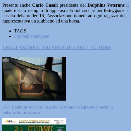
Presente anche
Carlo Casali
presidente dei
Dolphins Veterans
il
quale è stato riempito di applausi alla notizia che per festeggiare la
nascita della under 16, l’associazione donerà ad ogni ragazzo della
rappresentativa un giubbetto ed una borsa.
TAGS
Football americano
LEGGI ANCHE
ALTRI ARTICOLI DELL'AUTORE
GLS Dolphins Ancona: negativi al tampone i giocatori posti in
isolamento fiduciario