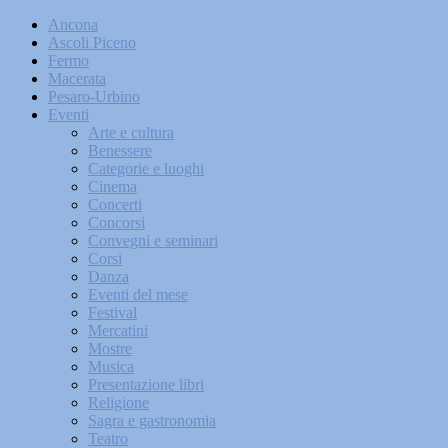
Ancona
Ascoli Piceno
Fermo
Macerata
Pesaro-Urbino
Eventi
Arte e cultura
Benessere
Categorie e luoghi
Cinema
Concerti
Concorsi
Convegni e seminari
Corsi
Danza
Eventi del mese
Festival
Mercatini
Mostre
Musica
Presentazione libri
Religione
Sagra e gastronomia
Teatro