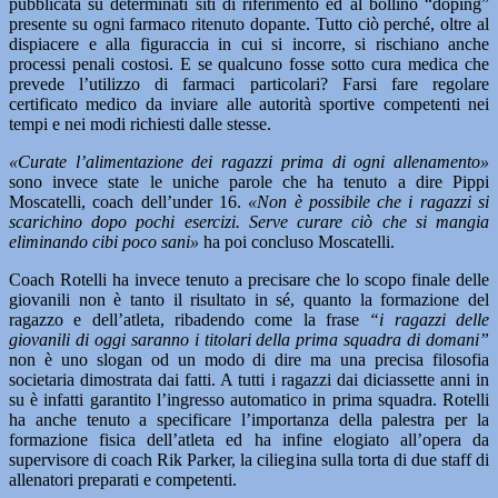
pubblicata su determinati siti di riferimento ed al bollino “doping”
presente su ogni farmaco ritenuto dopante. Tutto ciò perché, oltre al
dispiacere e alla figuraccia in cui si incorre, si rischiano anche
processi penali costosi. E se qualcuno fosse sotto cura medica che
prevede l’utilizzo di farmaci particolari? Farsi fare regolare
certificato medico da inviare alle autorità sportive competenti nei
tempi e nei modi richiesti dalle stesse.
«Curate l’alimentazione dei ragazzi prima di ogni allenamento»
sono invece state le uniche parole che ha tenuto a dire Pippi
Moscatelli, coach dell’under 16.
«Non è possibile che i ragazzi si
scarichino dopo pochi esercizi. Serve curare ciò che si mangia
eliminando cibi poco sani»
ha poi concluso Moscatelli.
Coach Rotelli ha invece tenuto a precisare che lo scopo finale delle
giovanili non è tanto il risultato in sé, quanto la formazione del
ragazzo e dell’atleta, ribadendo come la frase
“i ragazzi delle
giovanili di oggi saranno i titolari della prima squadra di domani”
non è uno slogan od un modo di dire ma una precisa filosofia
societaria dimostrata dai fatti. A tutti i ragazzi dai diciassette anni in
su è infatti garantito l’ingresso automatico in prima squadra. Rotelli
ha anche tenuto a specificare l’importanza della palestra per la
formazione fisica dell’atleta ed ha infine elogiato all’opera da
supervisore di coach Rik Parker, la ciliegina sulla torta di due staff di
allenatori preparati e competenti.