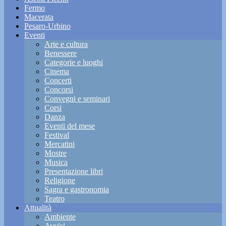
Fermo
Macerata
Pesaro-Urbino
Eventi
Arte e cultura
Benessere
Categorie e luoghi
Cinema
Concerti
Concorsi
Convegni e seminari
Corsi
Danza
Eventi del mese
Festival
Mercatini
Mostre
Musica
Presentazione libri
Religione
Sagra e gastronomia
Teatro
Attualità
Ambiente
Avvisi