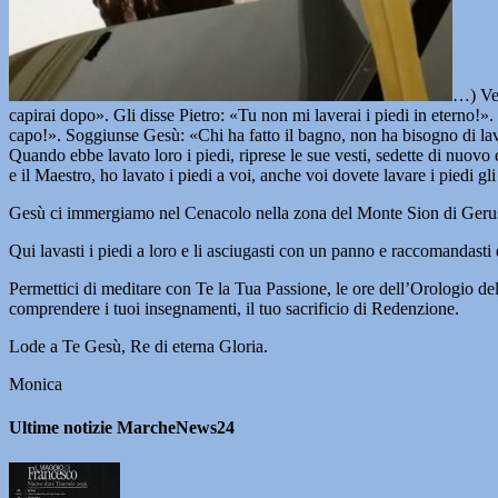
…) Ven
capirai dopo». Gli disse Pietro: «Tu non mi laverai i piedi in eterno!»
capo!». Soggiunse Gesù: «Chi ha fatto il bagno, non ha bisogno di lavars
Quando ebbe lavato loro i piedi, riprese le sue vesti, sedette di nuovo 
e il Maestro, ho lavato i piedi a voi, anche voi dovete lavare i piedi gl
Gesù ci immergiamo nel Cenacolo nella zona del Monte Sion di Gerusal
Qui lavasti i piedi a loro e li asciugasti con un panno e raccomandasti d
Permettici di meditare con Te la Tua Passione, le ore dell’Orologio dell
comprendere i tuoi insegnamenti, il tuo sacrificio di Redenzione.
Lode a Te Gesù, Re di eterna Gloria.
Monica
Ultime notizie MarcheNews24