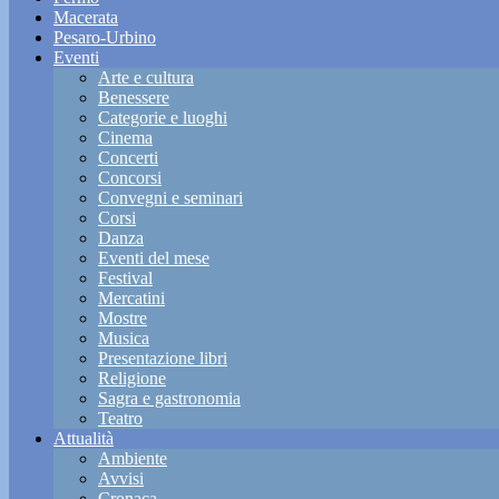
Macerata
Pesaro-Urbino
Eventi
Arte e cultura
Benessere
Categorie e luoghi
Cinema
Concerti
Concorsi
Convegni e seminari
Corsi
Danza
Eventi del mese
Festival
Mercatini
Mostre
Musica
Presentazione libri
Religione
Sagra e gastronomia
Teatro
Attualità
Ambiente
Avvisi
Cronaca