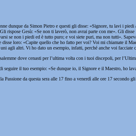
ne dunque da Simon Pietro e questi gli disse: «Signore, tu lavi i piedi 
. Gli rispose Gesù: «Se non ti laverò, non avrai parte con me». Gli disse
i se non i piedi ed è tutto puro; e voi siete puri, ma non tutti». Sapeva i
e disse loro: «Capite quello che ho fatto per voi? Voi mi chiamate il Mae
i uni agli altri. Vi ho dato un esempio, infatti, perché anche voi facciate 
emme dove cenasti per l’ultima volta con i tuoi discepoli, per l’Ulti
i seguire il tuo esempio: «Se dunque io, il Signore e il Maestro, ho lavato
a Passione da questa sera alle 17 fino a venerdì alle ore 17 secondo gli S