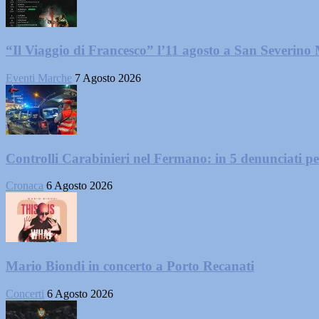
“Il Viaggio di Francesco” l’11 agosto a San Severino
Eventi Marche
7 Agosto 2026
Controlli Carabinieri nel Fermano: in 5 denunciati per 
Cronaca
6 Agosto 2026
Mario Biondi in concerto a Porto Recanati
Concerti
6 Agosto 2026