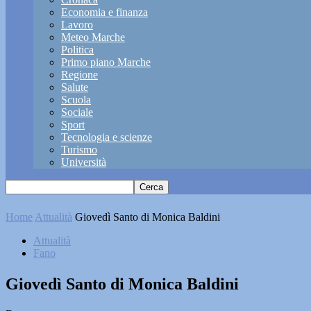
Economia e finanza
Lavoro
Meteo Marche
Politica
Primo piano Marche
Regione
Salute
Scuola
Sociale
Sport
Tecnologia e scienze
Turismo
Università
Home
Attualità
Giovedì Santo di Monica Baldini
Attualità
Fano
Giovedì Santo di Monica Baldini