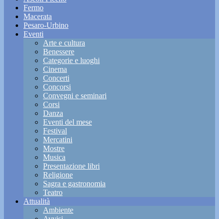
Fermo
Macerata
Pesaro-Urbino
Eventi
Arte e cultura
Benessere
Categorie e luoghi
Cinema
Concerti
Concorsi
Convegni e seminari
Corsi
Danza
Eventi del mese
Festival
Mercatini
Mostre
Musica
Presentazione libri
Religione
Sagra e gastronomia
Teatro
Attualità
Ambiente
Avvisi