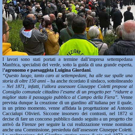
I lavori sono stati portati a termine dall’impresa settempedana
Manfrica, specialisti del verde, sotto la guida di una grande esperta,
l
’agronomo e paesaggista Luigina Giordani
.
“Questo luogo, tanto caro ai settempedani, ha alle sue spalle una
storia di oltre 150 anni –
ha anche ricordato il sindaco, sottolineando
– Nel 1871, infatti, l’allora assessore Giuseppe Coletti propose al
Consiglio comunale cittadino l’esame di un progetto per “ridurre a
miglior stato il passaggio pubblico al Campo della Fiera”.
Venne
prevista dunque la creazione di un giardino all’italiana per il quale,
in un primo momento, venne affidata la progettazione ad Antonio
Caccialupi Olivieri. Siccome insorsero dei contrasti, nel 1872 si
decise di fare un concorso pubblico dando seguito a un progetto che
arrivò da Firenze per seguire la cui realizzazione venne nominata
anche una Commissione, presieduta dall’assessore Giuseppe Coletti.