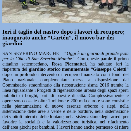
Ieri il taglio del nastro dopo i lavori di recupero;
inaugurato anche “Gartén”, il nuovo bar dei
giardini
SAN SEVERINO MARCHE –
“Oggi è un giorno di grande festa
per la Città di San Severino Marche”.
Con queste parole il primo
cittadino settempedano
, Rosa Piermattei,
ha salutato ieri la
riapertura del
giardino storico monumentale “Giuseppe Coletti”
dopo un profondo intervento di recupero finanziato con i fondi del
Piano nazionale complementare messi a disposizione dal
Commissario straordinario alla ricostruzione sisma 2016 tramite la
linea riguardante i Progetti di rigenerazione urbana degli spazi aperti
pubblici di borghi, parti di paesi e di città. Complessivamente le
opere sono costate oltre 1 milione e 200 mila euro e sono consistite
nella piantumazione di nuove essenze arboree e siepi, nella
sistemazione delle aree a verde e delle bordure, nella sistemazione
dei viottoli interni e delle fontane, nella sistemazione degli arredi per
favorire la socialità e la valorizzazione turistica, nel rifacimento
dell’area giochi per bambini. I lavori hanno anche permesso di rifare