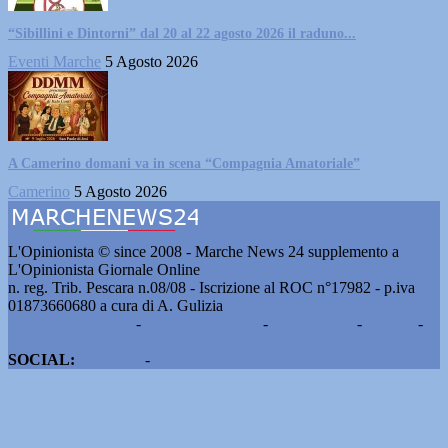
“Sibillini e Dintorni” dal 20 al 22 agosto 2026 il raduno...
Eventi Marche
5 Agosto 2026
A Camerino domani va in scena “Compagnia Amatoriale”
Camerino
5 Agosto 2026
L'Opinionista © since 2008 - Marche News 24 supplemento a
L'Opinionista Giornale Online
n. reg. Trib. Pescara n.08/08 - Iscrizione al ROC n°17982 - p.iva
01873660680 a cura di A. Gulizia
Pubblicità e contatti
-
Notizie del giorno
-
Informazioni
-
Privacy
-
Cookie
SOCIAL:
Facebook
-
X