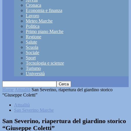
Cronaca
Economia e finanza
Lavoro
Meteo Marche
Politica
Primo piano Marche
Regione
Salute
Scuola
Sociale
Sport
Tecnologia e scienze
Turismo
Università
Home
Attualità
San Severino, riapertura del giardino storico
“Giuseppe Coletti”
Attualità
San Severino Marche
San Severino, riapertura del giardino storico
“Giuseppe Coletti”