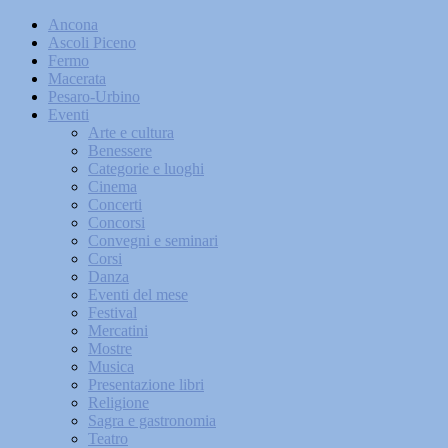
Ancona
Ascoli Piceno
Fermo
Macerata
Pesaro-Urbino
Eventi
Arte e cultura
Benessere
Categorie e luoghi
Cinema
Concerti
Concorsi
Convegni e seminari
Corsi
Danza
Eventi del mese
Festival
Mercatini
Mostre
Musica
Presentazione libri
Religione
Sagra e gastronomia
Teatro