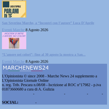
San Severino Marche, a “Incontri con l’autore” Luca D’Aprile
Eventi Marche
8 Agosto 2026
“L’amore nei colori”: fino al 30 agosto la mostra a San...
Eventi Marche
8 Agosto 2026
L'Opinionista © since 2008 - Marche News 24 supplemento a
L'Opinionista Giornale Online
n. reg. Trib. Pescara n.08/08 - Iscrizione al ROC n°17982 - p.iva
01873660680 a cura di A. Gulizia
Pubblicità e contatti
-
Notizie del giorno
-
Informazioni
-
Privacy
-
Cookie
SOCIAL:
Facebook
-
X