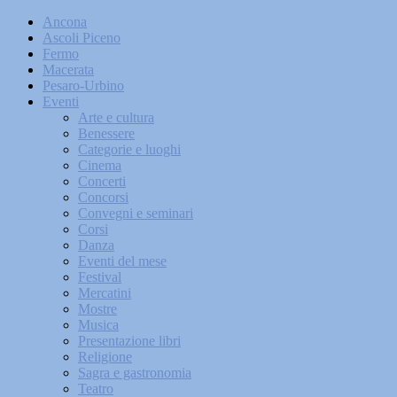
Ancona
Ascoli Piceno
Fermo
Macerata
Pesaro-Urbino
Eventi
Arte e cultura
Benessere
Categorie e luoghi
Cinema
Concerti
Concorsi
Convegni e seminari
Corsi
Danza
Eventi del mese
Festival
Mercatini
Mostre
Musica
Presentazione libri
Religione
Sagra e gastronomia
Teatro