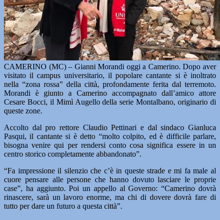
CAMERINO (MC) – Gianni Morandi oggi a Camerino. Dopo aver
visitato il campus universitario, il popolare cantante si è inoltrato
nella “zona rossa” della città, profondamente ferita dal terremoto.
Morandi è giunto a Camerino accompagnato dall’amico attore
Cesare Bocci, il Mimì Augello della serie Montalbano, originario di
queste zone.
Accolto dal pro rettore Claudio Pettinari e dal sindaco Gianluca
Pasqui, il cantante si è detto “molto colpito, ed è difficile parlare,
bisogna venire qui per rendersi conto cosa significa essere in un
centro storico completamente abbandonato”.
“Fa impressione il silenzio che c’è in queste strade e mi fa male al
cuore pensare alle persone che hanno dovuto lasciare le proprie
case”, ha aggiunto. Poi un appello al Governo: “Camerino dovrà
rinascere, sarà un lavoro enorme, ma chi di dovere dovrà fare di
tutto per dare un futuro a questa città”.