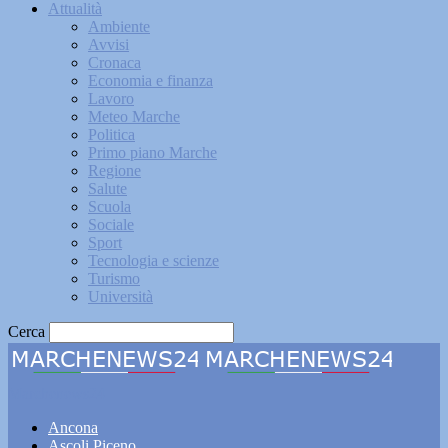
Attualità
Ambiente
Avvisi
Cronaca
Economia e finanza
Lavoro
Meteo Marche
Politica
Primo piano Marche
Regione
Salute
Scuola
Sociale
Sport
Tecnologia e scienze
Turismo
Università
Cerca
Marchenews24
Ancona
Ascoli Piceno