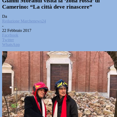
Gianni Morandi visita la ‘zona rossa’ di
Camerino: “La città deve rinascere”
Da
Redazione Marchenews24
-
22 Febbraio 2017
Facebook
Twitter
WhatsApp