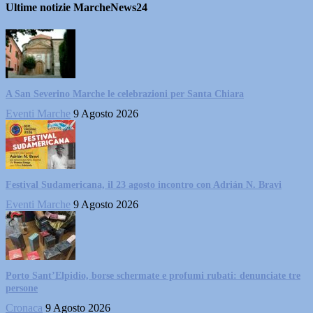
Ultime notizie MarcheNews24
A San Severino Marche le celebrazioni per Santa Chiara
Eventi Marche
9 Agosto 2026
Festival Sudamericana, il 23 agosto incontro con Adrián N. Bravi
Eventi Marche
9 Agosto 2026
Porto Sant’Elpidio, borse schermate e profumi rubati: denunciate tre
persone
Cronaca
9 Agosto 2026