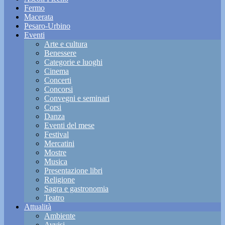
Fermo
Macerata
Pesaro-Urbino
Eventi
Arte e cultura
Benessere
Categorie e luoghi
Cinema
Concerti
Concorsi
Convegni e seminari
Corsi
Danza
Eventi del mese
Festival
Mercatini
Mostre
Musica
Presentazione libri
Religione
Sagra e gastronomia
Teatro
Attualità
Ambiente
Avvisi