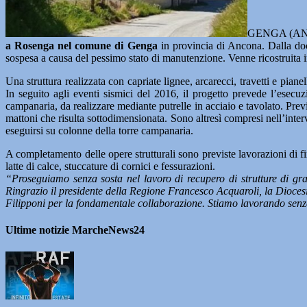
GENGA (AN) – 
a Rosenga nel comune di Genga
in provincia di Ancona. Dalla docu
sospesa a causa del pessimo stato di manutenzione. Venne ricostruita i
Una struttura realizzata con capriate lignee, arcarecci, travetti e piane
In seguito agli eventi sismici del 2016, il progetto prevede l’esecuzi
campanaria, da realizzare mediante putrelle in acciaio e tavolato. Previs
mattoni che risulta sottodimensionata. Sono altresì compresi nell’interv
eseguirsi su colonne della torre campanaria.
A completamento delle opere strutturali sono previste lavorazioni di finit
latte di calce, stuccature di cornici e fessurazioni.
“Proseguiamo senza sosta nel lavoro di recupero di strutture di gra
Ringrazio il presidente della Regione Francesco Acquaroli, la Dioce
Filipponi per la fondamentale collaborazione. Stiamo lavorando senza so
Ultime notizie MarcheNews24