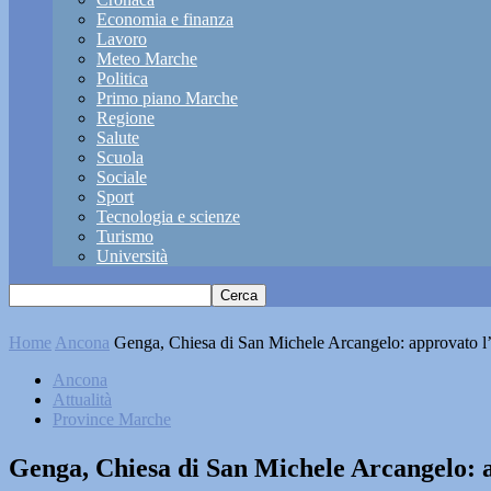
Economia e finanza
Lavoro
Meteo Marche
Politica
Primo piano Marche
Regione
Salute
Scuola
Sociale
Sport
Tecnologia e scienze
Turismo
Università
Home
Ancona
Genga, Chiesa di San Michele Arcangelo: approvato l’i
Ancona
Attualità
Province Marche
Genga, Chiesa di San Michele Arcangelo: a