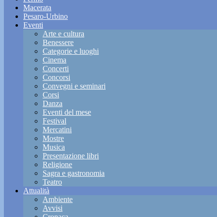
Macerata
Pesaro-Urbino
Eventi
Arte e cultura
Benessere
Categorie e luoghi
Cinema
Concerti
Concorsi
Convegni e seminari
Corsi
Danza
Eventi del mese
Festival
Mercatini
Mostre
Musica
Presentazione libri
Religione
Sagra e gastronomia
Teatro
Attualità
Ambiente
Avvisi
Cronaca