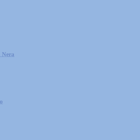
l Nera
zo