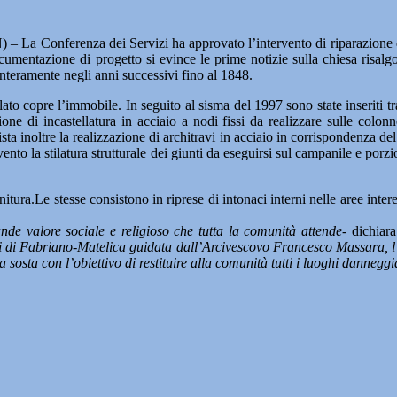
La Conferenza dei Servizi ha approvato l’intervento di riparazione d
mentazione di progetto si evince le prime notizie sulla chiesa risalgo
nteramente negli anni successivi fino al 1848.
llato copre l’immobile. In seguito al sisma del 1997 sono state inseriti tra
one di incastellatura in acciaio a nodi fissi da realizzare sulle colonn
ta inoltre la realizzazione di architravi in acciaio in corrispondenza del 
ento la stilatura strutturale dei giunti da eseguirsi sul campanile e porz
ura.Le stesse consistono in riprese di intonaci interni nelle aree interess
nde valore sociale e religioso che tutta la comunità attende-
dichiara
si di Fabriano-Matelica guidata dall’Arcivescovo Francesco Massara, l’
sta con l’obiettivo di restituire alla comunità tutti i luoghi danneggiat