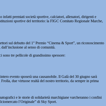
fatti premiati società sportive, calciatori, allenatori, dirigenti e
 istituzioni sportive del territorio: la FIGC Comitato Regionale Marche,
iflettori sul debutto del 1° Premio “Cinema & Sport”, un riconoscimento
io, dall’inclusione al senso di comunità.
ci sono tre pellicole di grandissimo spessore:
 l’intero evento sposerà una causanobile. Il Galà del 30 giugno sarà
Frolla, due virtuose realtà del nostro territorio, da sempre in prima
matografici e le storie di solidarietà marchigiane varcheranno i confini
Calciomercato l’Originale” di Sky Sport.