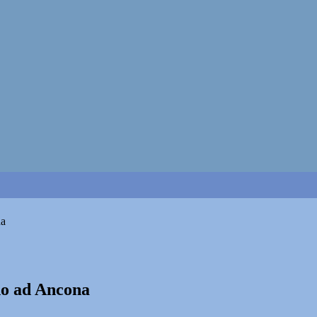
na
no ad Ancona