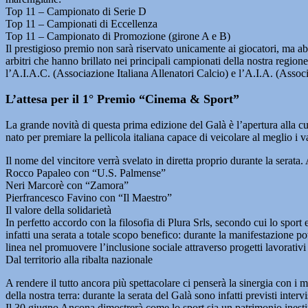
Top 11 – Campionato di Serie D
Top 11 – Campionati di Eccellenza
Top 11 – Campionato di Promozione (girone A e B)
Il prestigioso premio non sarà riservato unicamente ai giocatori, ma abbr
arbitri che hanno brillato nei principali campionati della nostra region
l’A.I.A.C. (Associazione Italiana Allenatori Calcio) e l’A.I.A. (Associa
L’attesa per il 1° Premio “Cinema & Sport”
La grande novità di questa prima edizione del Galà è l’apertura alla c
nato per premiare la pellicola italiana capace di veicolare al meglio i val
Il nome del vincitore verrà svelato in diretta proprio durante la serata
Rocco Papaleo con “U.S. Palmense”
Neri Marcorè con “Zamora”
Pierfrancesco Favino con “Il Maestro”
Il valore della solidarietà
In perfetto accordo con la filosofia di Plura Srls, secondo cui lo sport
infatti una serata a totale scopo benefico: durante la manifestazione po
linea nel promuovere l’inclusione sociale attraverso progetti lavorativi 
Dal territorio alla ribalta nazionale
A rendere il tutto ancora più spettacolare ci penserà la sinergia con i m
della nostra terra: durante la serata del Galà sono infatti previsti inte
Il 30 giugno Ancona dimostrerà come lo sport sia un patrimonio inestima