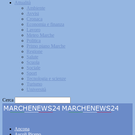
Attualità
Ambiente
Avvisi
Cronaca
Economia e finanza
Lavoro
Meteo Marche
Politica
Primo piano Marche
Regione
Salute
Scuola
Sociale
Sport
Tecnologia e scienze
Turismo
Università
Cerca
Marchenews24
Ancona
Ascoli Piceno