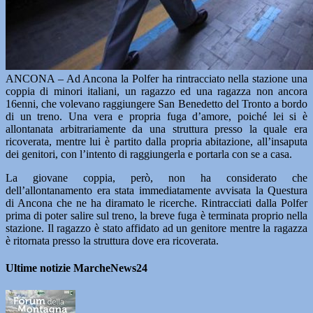
ANCONA – Ad Ancona la Polfer ha rintracciato nella stazione una
coppia di minori italiani, un ragazzo ed una ragazza non ancora
16enni, che volevano raggiungere San Benedetto del Tronto a bordo
di un treno. Una vera e propria fuga d’amore, poiché lei si è
allontanata arbitrariamente da una struttura presso la quale era
ricoverata, mentre lui è partito dalla propria abitazione, all’insaputa
dei genitori, con l’intento di raggiungerla e portarla con se a casa.
La giovane coppia, però, non ha considerato che
dell’allontanamento era stata immediatamente avvisata la Questura
di Ancona che ne ha diramato le ricerche. Rintracciati dalla Polfer
prima di poter salire sul treno, la breve fuga è terminata proprio nella
stazione. Il ragazzo è stato affidato ad un genitore mentre la ragazza
è ritornata presso la struttura dove era ricoverata.
Ultime notizie MarcheNews24