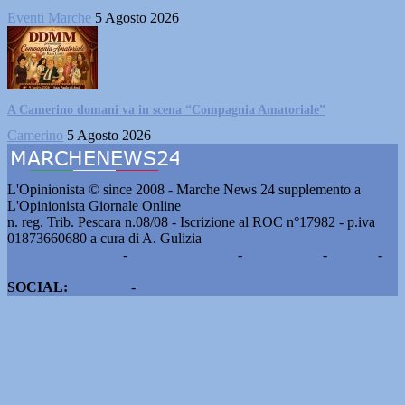
Eventi Marche
5 Agosto 2026
A Camerino domani va in scena “Compagnia Amatoriale”
Camerino
5 Agosto 2026
L'Opinionista © since 2008 - Marche News 24 supplemento a
L'Opinionista Giornale Online
n. reg. Trib. Pescara n.08/08 - Iscrizione al ROC n°17982 - p.iva
01873660680 a cura di A. Gulizia
Pubblicità e contatti
-
Notizie del giorno
-
Informazioni
-
Privacy
-
Cookie
SOCIAL:
Facebook
-
X