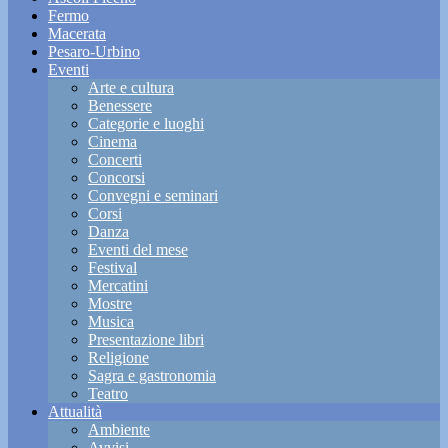
Fermo
Macerata
Pesaro-Urbino
Eventi
Arte e cultura
Benessere
Categorie e luoghi
Cinema
Concerti
Concorsi
Convegni e seminari
Corsi
Danza
Eventi del mese
Festival
Mercatini
Mostre
Musica
Presentazione libri
Religione
Sagra e gastronomia
Teatro
Attualità
Ambiente
Avvisi