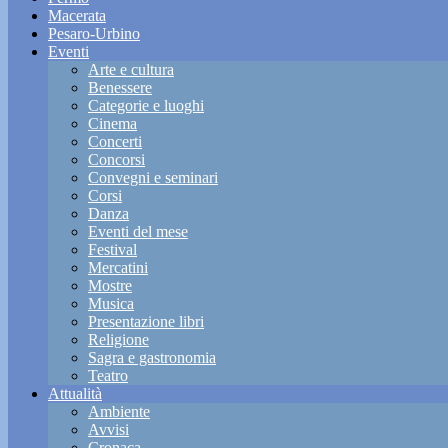
Macerata
Pesaro-Urbino
Eventi
Arte e cultura
Benessere
Categorie e luoghi
Cinema
Concerti
Concorsi
Convegni e seminari
Corsi
Danza
Eventi del mese
Festival
Mercatini
Mostre
Musica
Presentazione libri
Religione
Sagra e gastronomia
Teatro
Attualità
Ambiente
Avvisi
Cronaca