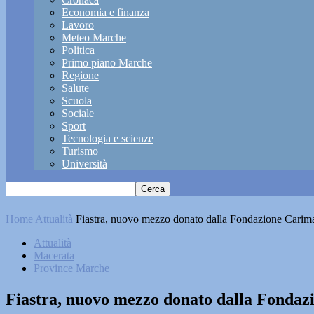
Economia e finanza
Lavoro
Meteo Marche
Politica
Primo piano Marche
Regione
Salute
Scuola
Sociale
Sport
Tecnologia e scienze
Turismo
Università
Home
Attualità
Fiastra, nuovo mezzo donato dalla Fondazione Carima
Attualità
Macerata
Province Marche
Fiastra, nuovo mezzo donato dalla Fondaz