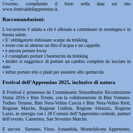
l’evento, compilando il form nella data sul sito
www.festivaldellappennino.it.
Raccomandazioni:
L’escursione è adatta a chi è allenato a camminare in montagna e in
buona salute.
• E’ obbligatorio indossare scarpe da trekking
• avere con sè almeno un litro d’acqua e un cappello
• e ancora portare kway
• è consigliato portare i bastoncini da trekking
• inoltre si suggerisce di portare un cambio completo da lasciare in
auto
• infine portare telo o plaid per assistere allo spettacolo
Festival dell’Appennino 2025, inclusivo di natura
Il Festival è promosso da Commissario Straordinario Ricostruzione
Sisma 2016 e Bim Tronto, con la collaborazione di Bim Vomano-
Todino Teramo, Bim Nera-Velino Cascia e Bim Nera-Velino Rieti,
Regione Marche, Regione Umbria, Regione Abruzzo, Regione
Lazio, in sinergia con i 28 Comuni dell’Appennino centrale, partner
dell’evento, Camerino, San Severino Marche.
E ancora Sarnano, Visso, Amandola, Montefalcone Appennino,