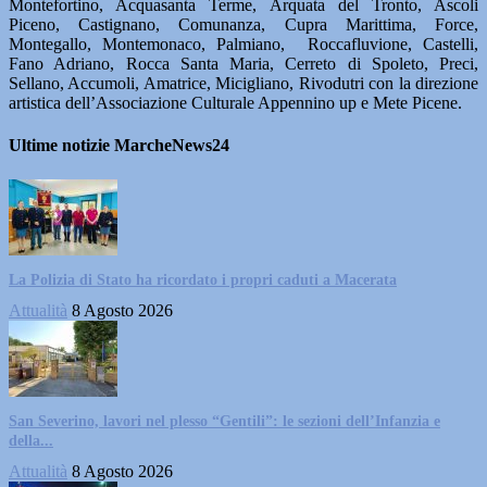
Montefortino, Acquasanta Terme, Arquata del Tronto, Ascoli
Piceno, Castignano, Comunanza, Cupra Marittima, Force,
Montegallo, Montemonaco, Palmiano, Roccafluvione, Castelli,
Fano Adriano, Rocca Santa Maria, Cerreto di Spoleto, Preci,
Sellano, Accumoli, Amatrice, Micigliano, Rivodutri con la direzione
artistica dell’Associazione Culturale Appennino up e Mete Picene.
Ultime notizie MarcheNews24
La Polizia di Stato ha ricordato i propri caduti a Macerata
Attualità
8 Agosto 2026
San Severino, lavori nel plesso “Gentili”: le sezioni dell’Infanzia e
della...
Attualità
8 Agosto 2026