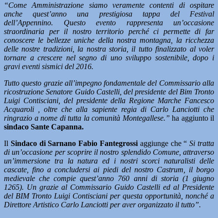
“Come Amministrazione siamo veramente contenti di ospitare
anche quest’anno una prestigiosa tappa del Festival
dell’Appennino. Questo evento rappresenta un’occasione
straordinaria per il nostro territorio perché ci permette di far
conoscere le bellezze uniche della nostra montagna, la ricchezza
delle nostre tradizioni, la nostra storia, il tutto finalizzato al voler
tornare a crescere nel segno di uno sviluppo sostenibile, dopo i
gravi eventi sismici del 2016.
Tutto questo grazie all’impegno fondamentale del Commissario alla
ricostruzione Senatore Guido Castelli, del presidente del Bim Tronto
Luigi Contisciani, del presidente della Regione Marche Fancesco
Acquaroli , oltre che alla sapiente regia di Carlo Lanciotti che
ringrazio a nome di tutta la comunità Montegallese.”
ha aggiunto il
sindaco Sante Capanna.
Il
Sindaco di Sarnano Fabio Fantegrossi
aggiunge che “
Si tratta
di un’occasione per scoprire il nostro splendido Comune, attraverso
un’immersione tra la natura ed i nostri scorci naturalisti delle
cascate, fino a concludersi ai piedi del nostro Castrum, il borgo
medievale che compie quest’anno 760 anni di storia (1 giugno
1265). Un grazie al Commissario Guido Castelli ed al Presidente
del BIM Tronto Luigi Contisciani per questa opportunità, nonché a
Direttore Artistico Carlo Lanciotti per aver organizzato il tutto”.