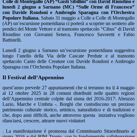
Colle di Montegallo (AP) “Gusti Sibillini” con David Riondino e
lunedì 2 giugno a Sarnano (MC) “Sulle Orme di Francesco”
con Davide Rondoni e Ambrogio Sparagna con l’Orchestra
Popolare Italiana.
Sabato 31 maggio a Colle a Colle di Montegallo
(AP) un’escursione pomeridiana ci porterà a scoprire un sentiero alle
pendici del Monte Vettore e al tramonto spettacolo “Cibus” di David
Riondino con Giovanni Seneca, Francesco Savoretti e Fabio
Battistelli.
Lunedì 2 giugno a Sarnano un’escursione pomeridiana suggestiva
lungo l’anello della Via delle Cascate Perdute e al tramonto
spettacolo Canto delle Creature con Davide Rondoni e Ambrogio
Sparagna con l’Orchestra Popolare Italiana.
Il Festival dell’Appennino
quest’anno prevede 27 appuntamenti che si terranno tra il 4 maggio
al 12 ottobre 2025 in 28 comuni distribuiti nelle quattro regioni
dell’Appennino centrale colpite dal sisma del 2016-2017: Abruzzo
Lazio, Marche e Umbria -. Borghi che custodiscono un prezioso
patrimonio culturale storico, artistico, naturalistico e di tradizioni e
che, dopo anni difficili, anche attraverso questa iniziativa vogliono
rilanciarsi, crescere, attrarre nuovi visitatori
. La manifestazione è promossa dal Commissario Straordinario al
sisma 2016 e dal BIM Tronto, con la fondamentale collaborazione