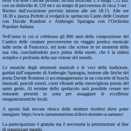
della Via delle Cascate perdute, ha una difficoltà T, è lunga 7,12 km,
con un dislivello di 129 mt e un tempo di percorrenza di circa 3 ore .
Rientro dall’escursione previsto intorno alle ore 18.15. Alle ore
18.30 a piazza Perfetti si svolgerà lo spettacolo Canto delle Creature
con Davide Rondoni e Ambrogio Sparagna con l’Orchestra
Popolare Italiana.
Nell’anno in cui si celebrano gli 800 anni della composizione del
Cantico delle creature percorreremo un viaggio poetico musicale
sulle orme di Francesco, nel testo che scrisse in tre momenti della
sua vita, concludendolo poco prima della morte, che è la sintesi
semplice e profonda della sua visione del mondo.
Le musiche degli strumenti musicali e le voci della tradizione,
guidati dall’organetto di Ambrogio Sparagna, insieme alle liriche del
poeta Davide Rondoni ci accompagneranno in un concerto di boschi
musicali, pascoli sonori, cuori vibranti nella meravigliosa poesia del
santo genio. Al termine dello spettacolo sarà possibile cenare nei
ristoranti presenti in zona per assaggiare le eccellenze
enogastronomiche locali.
A questo link trovate elenco delle strutture ricettive dove poter
mangiare: https://www.sarnanoturismo.it/dove-dormire-a-sarnano/
La partecipazione è gratuita ma è necessaria la prenotazione al fine
di organizzare meglio