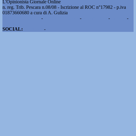
L'Opinionista Giornale Online
n. reg. Trib. Pescara n.08/08 - Iscrizione al ROC n°17982 - p.iva
01873660680 a cura di A. Gulizia
Pubblicità e contatti
-
Notizie del giorno
-
Informazioni
-
Privacy
-
Cookie
SOCIAL:
Facebook
-
X