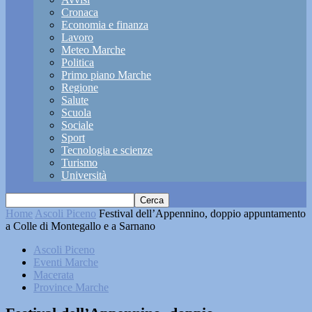
Cronaca
Economia e finanza
Lavoro
Meteo Marche
Politica
Primo piano Marche
Regione
Salute
Scuola
Sociale
Sport
Tecnologia e scienze
Turismo
Università
Home
Ascoli Piceno
Festival dell’Appennino, doppio appuntamento
a Colle di Montegallo e a Sarnano
Ascoli Piceno
Eventi Marche
Macerata
Province Marche