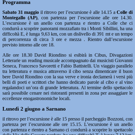
Programma
Sabato 31 maggio
il ritrovo per l’escursione è alle 14.15 a
Colle di
Montegallo (AP)
, con partenza per l’escursione alle ore 14.30.
L’escursione è un anello con partenza e rientro a Colle che ci
condurrà a scoprire panorami mozzafiato tra i Monti Sibillini, ha una
difficoltà E, è lunga 9,63 km, con un dislivello di 391 mt e un tempo
di percorrenza di circa 3 ore e mezza . Rientro dall’escursione
previsto intorno alle ore 18.
Alle ore 18.30 David Riondino si esibirà in Cibus, Divagazioni
Letterarie un reading musicale accompagnato dai musicisti Giovanni
Seneca, Francesco Savoretti e Fabio Battistelli. Un viaggio parallelo
tra letteratura e musica attraverso il cibo senza dimenticare il buon
bere David Riondino con la sua verve e ironia declamerà i versi più
belli di poeti e scrittori che hanno dedicato parole al cibo e al vino
regalandoci un’ora di grande letteratura. Al termine dello spettacolo
sarà possibile cenare nei ristoranti presenti in zona per assaggiare le
eccellenze enogastronomiche locali.
Lunedì 2 giugno a Sarnano
il ritrovo per l’escursione è alle 15 presso il parcheggio Bozzoni, con
partenza per l’escursione alle ore 15.15. L’escursione è un anello
con partenza e rientro a Sarnano ci condurrà a scoprire lo spettacolo