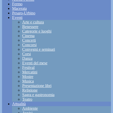
Fermo
Macerata
Pesaro-Urbino
Eventi
Arte e cultura
Benessere
Categorie e luoghi
Cinema
Concerti
Concorsi
Convegni e seminari
Corsi
Danza
Eventi del mese
Festival
Mercatini
Mostre
Musica
Presentazione libri
Religione
Sagra e gastronomia
Teatro
Attualità
Ambiente
Avvisi