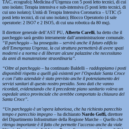
TAC, ecografo); Medicina d’Urgenza con 5 posti letto tecnici, di cui
uno isolato; Terapia intensiva e sub-intensiva (5 posti letto tecnici, di
cui uno isolato); Unità di Terapia Intensiva Coronarica – UTIC (5
posti letto tecnici, di cui uno isolato); Blocco Operatorio (4 sale
operatorie: 2 ISO7 e 2 ISO5, di cui una robotica da 80 mq).
Il direttore generale dell’AST PU,
Alberto Carelli
, ha detto che il
parcheggio sarà gestito interamente dall’amministrazione comunale.
“Il parcheggio
– ha proseguito –
servirà anche il futuro edificio
dell’Emergenza Urgenza, la cui struttura permetterà di avere spazi
moderni e a norma e di liberare alcune palazzine che necessitano
da anni di manutenzione straordinaria”.
“Oltre al parcheggio –
ha continuato Baldelli –
raddoppiamo i posti
disponibili rispetto a quelli già esistenti per l’Ospedale Santa Croce
e con l’atto aziendale è stato previsto anche il potenziamento dei
servizi sanitari di questo nostro presidio. Sono dati che vanno
ricordati, evidenziando che il precedente piano sanitario voleva un
ospedale unico provinciale che avrebbe comportato la chiusura del
Santa Croce”.
“Un parcheggio è un’opera laboriosa, che ha richiesto parecchio
tempo e parecchio impegno
– ha dichiarato
Nardo Goffi,
direttore
del Dipartimento Infrastrutture della Regione Marche –
Quello che
ritengo importante è il fatto che permette l’accesso anche da viale