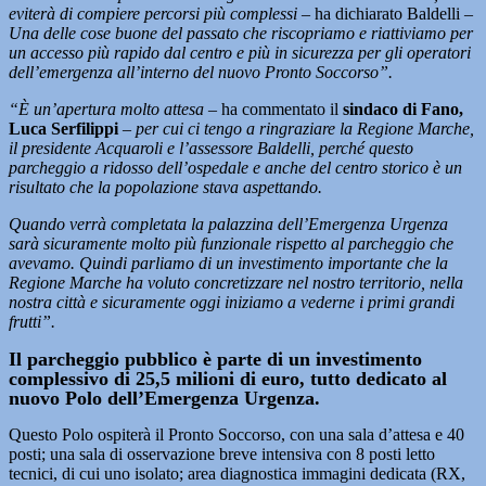
eviterà di compiere percorsi più complessi
– ha dichiarato Baldelli –
Una delle cose buone del passato che riscopriamo e riattiviamo per
un accesso più rapido dal centro e più in sicurezza per gli operatori
dell’emergenza all’interno del nuovo Pronto Soccorso”.
“È un’apertura molto attesa –
ha commentato il
sindaco di Fano,
Luca Serfilippi
–
per cui ci tengo a ringraziare la Regione Marche,
il presidente Acquaroli e l’assessore Baldelli, perché questo
parcheggio a ridosso dell’ospedale e anche del centro storico è un
risultato che la popolazione stava aspettando.
Quando verrà completata la palazzina dell’Emergenza Urgenza
sarà sicuramente molto più funzionale rispetto al parcheggio che
avevamo. Quindi parliamo di un investimento importante che la
Regione Marche ha voluto concretizzare nel nostro territorio, nella
nostra città e sicuramente oggi iniziamo a vederne i primi grandi
frutti”.
Il parcheggio pubblico è parte di un investimento
complessivo di 25,5 milioni di euro, tutto dedicato al
nuovo Polo dell’Emergenza Urgenza.
Questo Polo ospiterà il Pronto Soccorso, con una sala d’attesa e 40
posti; una sala di osservazione breve intensiva con 8 posti letto
tecnici, di cui uno isolato; area diagnostica immagini dedicata (RX,