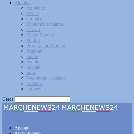
Attualità
Ambiente
Avvisi
Cronaca
Economia e finanza
Lavoro
Meteo Marche
Politica
Primo piano Marche
Regione
Salute
Scuola
Sociale
Sport
Tecnologia e scienze
Turismo
Università
Cerca
Marchenews24
Ancona
Ascoli Piceno