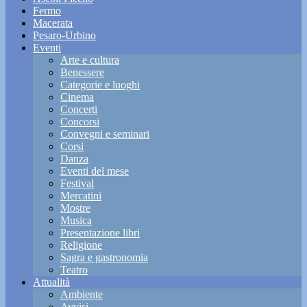
Fermo
Macerata
Pesaro-Urbino
Eventi
Arte e cultura
Benessere
Categorie e luoghi
Cinema
Concerti
Concorsi
Convegni e seminari
Corsi
Danza
Eventi del mese
Festival
Mercatini
Mostre
Musica
Presentazione libri
Religione
Sagra e gastronomia
Teatro
Attualità
Ambiente
Avvisi