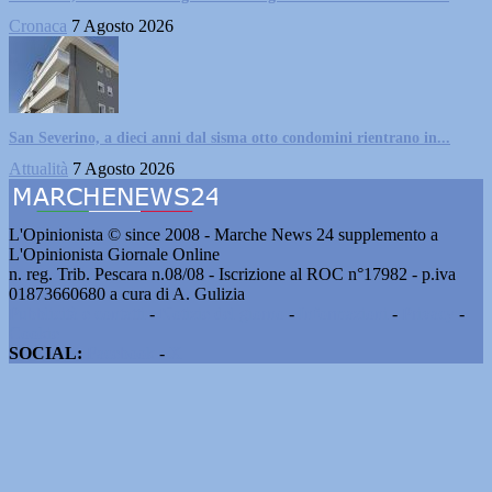
Cronaca
7 Agosto 2026
San Severino, a dieci anni dal sisma otto condomini rientrano in...
Attualità
7 Agosto 2026
L'Opinionista © since 2008 - Marche News 24 supplemento a
L'Opinionista Giornale Online
n. reg. Trib. Pescara n.08/08 - Iscrizione al ROC n°17982 - p.iva
01873660680 a cura di A. Gulizia
Pubblicità e contatti
-
Notizie del giorno
-
Informazioni
-
Privacy
-
Cookie
SOCIAL:
Facebook
-
X