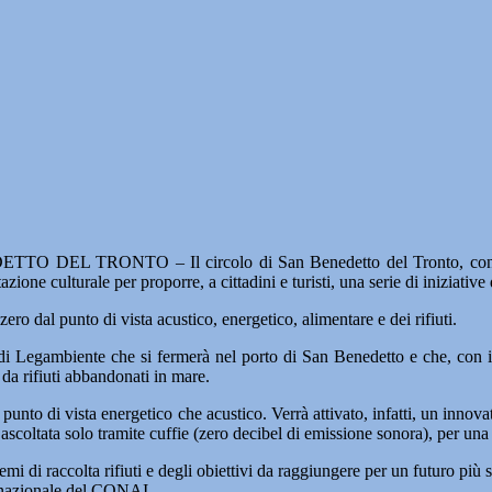
O DEL TRONTO – Il circolo di San Benedetto del Tronto, con il p
azione culturale per proporre, a cittadini e turisti, una serie di iniziati
ero dal punto di vista acustico, energetico, alimentare e dei rifiuti.
di Legambiente che si fermerà nel porto di San Benedetto e che, con i s
da rifiuti abbandonati in mare.
punto di vista energetico che acustico. Verrà attivato, infatti, un innova
coltata solo tramite cuffie (zero decibel di emissione sonora), per una 
i di raccolta rifiuti e degli obiettivi da raggiungere per un futuro più s
e nazionale del CONAI.