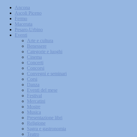
Ancona
Ascoli Piceno
Fermo
Macerata
Pesaro-Urbino
Eventi
Arte e cultura
Benessere
Categorie e luoghi
Cinema
Concerti
Concorsi
Convegni e seminari
Corsi
Danza
Eventi del mese
Festival
Mercatini
Mostre
Musica
Presentazione libri
Religione
Sagra e gastronomia
Teatro