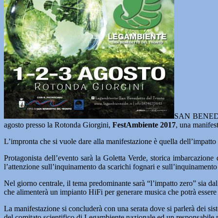
SAN BENEDETT
agosto presso la Rotonda Giorgini,
FestAmbiente 2017
, una manifest
L’impronta che si vuole dare alla manifestazione è quella dell’impatto z
Protagonista dell’evento sarà la Goletta Verde, storica imbarcazione 
l’attenzione sull’inquinamento da scarichi fognari e sull’inquinamento 
Nel giorno centrale, il tema predominante sarà “l’impatto zero” sia dal 
che alimenterà un impianto HiFi per generare musica che potrà essere as
La manifestazione si concluderà con una serata dove si parlerà dei sistem
del comitato scientifico di Legambiente nazionale ed un responsabil