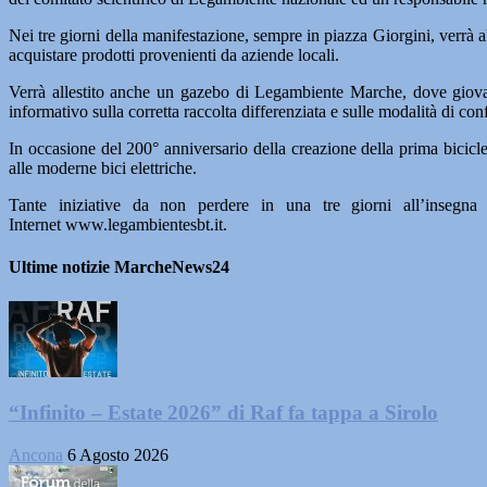
Nei tre giorni della manifestazione, sempre in piazza Giorgini, verrà al
acquistare prodotti provenienti da aziende locali.
Verrà allestito anche un gazebo di Legambiente Marche, dove giovani 
informativo sulla corretta raccolta differenziata e sulle modalità di con
In occasione del 200° anniversario della creazione della prima biciclet
alle moderne bici elettriche.
Tante iniziative da non perdere in una tre giorni all’insegna 
Internet
www.legambientesbt.it.
Ultime notizie MarcheNews24
“Infinito – Estate 2026” di Raf fa tappa a Sirolo
Ancona
6 Agosto 2026