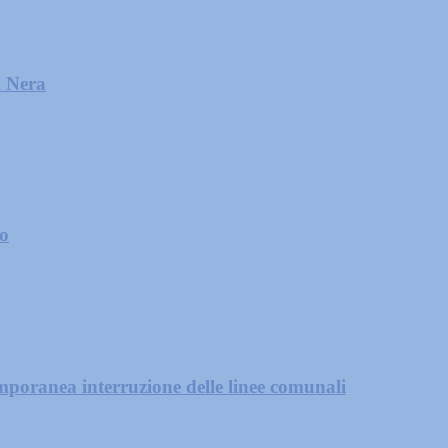
l Nera
zo
mporanea interruzione delle linee comunali