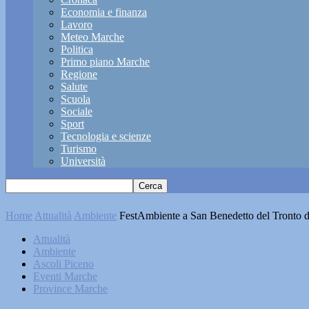
Economia e finanza
Lavoro
Meteo Marche
Politica
Primo piano Marche
Regione
Salute
Scuola
Sociale
Sport
Tecnologia e scienze
Turismo
Università
Home
Attualità
Ambiente
FestAmbiente a San Benedetto del Tronto da
Attualità
Ambiente
Ascoli Piceno
Eventi Marche
Province Marche