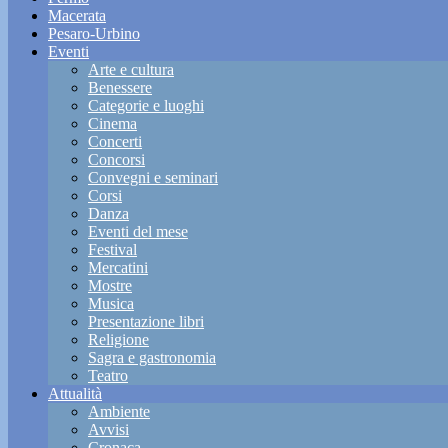
Macerata
Pesaro-Urbino
Eventi
Arte e cultura
Benessere
Categorie e luoghi
Cinema
Concerti
Concorsi
Convegni e seminari
Corsi
Danza
Eventi del mese
Festival
Mercatini
Mostre
Musica
Presentazione libri
Religione
Sagra e gastronomia
Teatro
Attualità
Ambiente
Avvisi
Cronaca