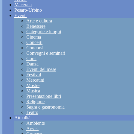
Macerata
Pesaro-Urbino
Eventi
Arte e cultura
Benessere
Categorie e luoghi
Cinema
Concerti
Concorsi
Convegni e seminari
Corsi
Danza
Eventi del mese
Festival
Mercatini
Mostre
Musica
Presentazione libri
Religione
Sagra e gastronomia
Teatro
Attualità
Ambiente
Avvisi
Cronaca