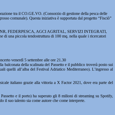
borazione tra il CO.GE.VO. (Consorzio di gestione della pesca delle
ngrosso comunale). Questa iniziativa è supportata dal progetto “Fisciò”
 di UNIVPM, CNR, FEDERPESCA, AGCI AGRITAL, SERVIZI INTEGRATI,
piccola tendostruttura di 100 mq. nella quale i ricercatori
ncerto venerdì 5 settembre alle ore 21.30
la balconata della scalinata del Passetto e il pubblico troverà posto sui
li quelli all’alba del Festival Adriatico Mediterraneo). L’ingresso al
le italiano grazie alla vittoria a X Factor 2021, dove era parte del
Passetto e il porto) ha superato gli 8 milioni di streaming su Spotify,
do il suo talento sia come autore che come interprete.