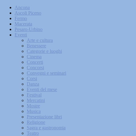
Ancona
Ascoli Piceno
Fermo
Macerata
Pesaro-Urbino
Eventi
Arte e cultura
Benessere
Categorie e luoghi
Cinema
Concerti
Concorsi
Convegni e seminari
Corsi
Danza
Eventi del mese
Festival
Mercatini
Mostre
Musica
Presentazione libri
Religione
Sagra e gastronomia
Teatro