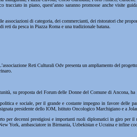
co tracciato in piano, quest’anno saranno promosse anche visite guidat
delle associazioni di categoria, dei commercianti, dei ristoratori che pr
i di reti da pesca in Piazza Roma e una tradizionale batana.
’associazione Reti Culturali Odv presenta un ampliamento del progett
rinaro.
unità, su proposta del Forum delle Donne del Comune di Ancona, ha istit
olitica e sociale, per il grande e costante impegno in favore delle par
esignata presidente dello IOM, Istituto Oncologico Marchigiano e a Jola
to per decenni prestigiosi e importanti ruoli diplomatici in giro per i
 New York, ambasciatore in Birmania, Uzbekistan e Ucraina e infine coor