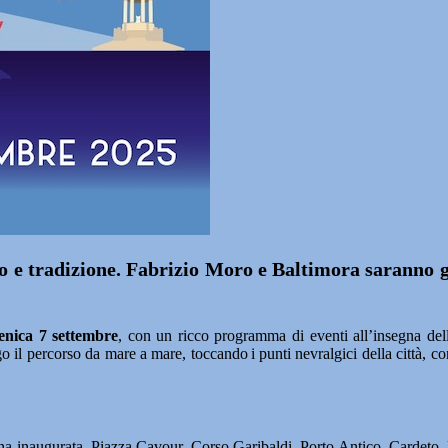
lo e tradizione. Fabrizio Moro e Baltimora saranno gli
enica 7 settembre
, con un ricco programma di eventi all’insegna dell
ngo il percorso da mare a mare, toccando i punti nevralgici della città,
ena inaugurata, Piazza Cavour, Corso Garibaldi, Porto Antico, Cardeto,