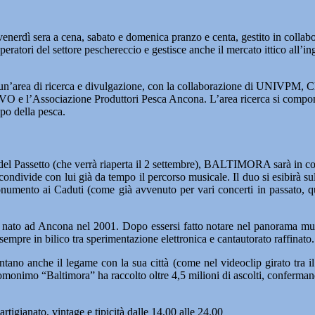
venerdì sera a cena, sabato e domenica pranzo e centa, gestito in colla
ratori del settore peschereccio e gestisce anche il mercato ittico all’i
llestita un’area di ricerca e divulgazione, con la collaborazione
ione Produttori Pesca Ancona. L’area ricerca si compone di una 
mpo della pesca.
 del Passetto (che verrà riaperta il 2 settembre), BALTIMORA sarà in co
condivide con lui già da tempo il percorso musicale. Il duo si esibirà sul
numento ai Caduti (come già avvenuto per vari concerti in passato, qua
nato ad Ancona nel 2001. Dopo essersi fatto notare nel panorama musica
sempre in bilico tra sperimentazione elettronica e cantautorato raffinato.
ano anche il legame con la sua città (come nel videoclip girato tra il 
 omonimo “Baltimora” ha raccolto oltre 4,5 milioni di ascolti, conferman
tigianato, vintage e tipicità dalle 14,00 alle 24.00