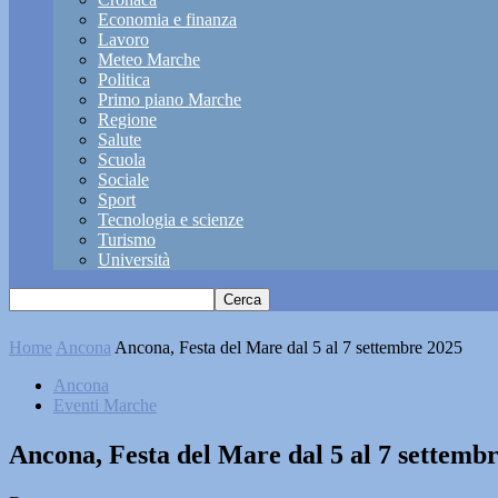
Economia e finanza
Lavoro
Meteo Marche
Politica
Primo piano Marche
Regione
Salute
Scuola
Sociale
Sport
Tecnologia e scienze
Turismo
Università
Home
Ancona
Ancona, Festa del Mare dal 5 al 7 settembre 2025
Ancona
Eventi Marche
Ancona, Festa del Mare dal 5 al 7 settemb