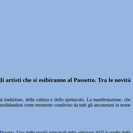
 artisti che si esibiranno al Passetto. Tra le novità
a tradizione, della cultura e dello spettacolo. La manifestazione, che
 consolidandosi come momento condiviso da tutti gli anconetani in nome
 Duomo. Una delle novità principali della edizione 2025 è quella della