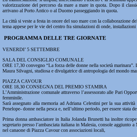
valorizzazione del percorso da mare a mare in quota. Dopo il classi
arrivano al Porto Antico o al Duomo passeggiando in quota.
La città si veste a festa in onore del suo mare con la collaborazione 
tema appese per le vie del centro fra simulazioni di onde, installazion
PROGRAMMA DELLE TRE GIORNATE
VENERDI’ 5 SETTEMBRE
SALA DEL CONSIGLIO COMUNALE
ORE 17,30 convegno “La forza delle donne nella società marinara”. L
Maura Silvagni, studiosa e divulgatrice di antropologia del mondo ma
PIAZZA CAVOUR
ORE 18,30 CONSEGNA DEL PREMIO STAMIRA
L’Amministrazione comunale attraverso l’assessorato alle Pari Opport
femminile.
Sarà assegnato alla memoria ad Adriana Celestini per la sua attività p
Penelope- donne nella pesca e, nell’ultimo periodo, per essere stata d
Prima donna ambasciatore in Italia Jolanda Brunetti ha inoltre ricoper
segretario presso l’ambasciata italiana in Malesia, console aggiunto a
nel canaone di Piazza Cavour con associazioni locali,