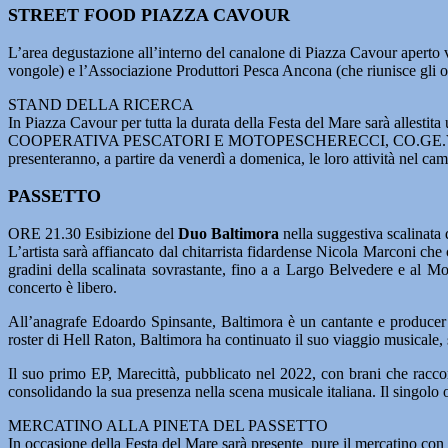
STREET FOOD PIAZZA CAVOUR
L’area degustazione all’interno del canalone di Piazza Cavour aperto 
vongole) e l’Associazione Produttori Pesca Ancona (che riunisce gli ope
STAND DELLA RICERCA
In Piazza Cavour per tutta la durata della Festa del Mare sarà a
COOPERATIVA PESCATORI E MOTOPESCHERECCI, CO.GE.VO e l’Associaz
presenteranno, a partire da venerdì a domenica, le loro attività nel ca
PASSETTO
ORE 21.30 Esibizione del
Duo Baltimora
nella suggestiva scalinata
L’artista sarà affiancato dal chitarrista fidardense Nicola Marconi che 
gradini della scalinata sovrastante, fino a a Largo Belvedere e al Mo
concerto è libero.
All’anagrafe Edoardo Spinsante, Baltimora è un cantante e producer 
roster di Hell Raton, Baltimora ha continuato il suo viaggio musicale, 
Il suo primo EP, Marecittà, pubblicato nel 2022, con brani che raccont
consolidando la sua presenza nella scena musicale italiana. Il singolo
MERCATINO ALLA PINETA DEL PASSETTO
In occasione della Festa del Mare sarà presente pure il mercatino con ar