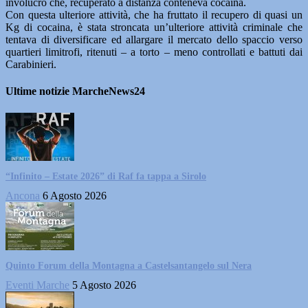
involucro che, recuperato a distanza conteneva cocaina.
Con questa ulteriore attività, che ha fruttato il recupero di quasi un
Kg di cocaina, è stata stroncata un’ulteriore attività criminale che
tentava di diversificare ed allargare il mercato dello spaccio verso
quartieri limitrofi, ritenuti – a torto – meno controllati e battuti dai
Carabinieri.
Ultime notizie MarcheNews24
“Infinito – Estate 2026” di Raf fa tappa a Sirolo
Ancona
6 Agosto 2026
Quinto Forum della Montagna a Castelsantangelo sul Nera
Eventi Marche
5 Agosto 2026