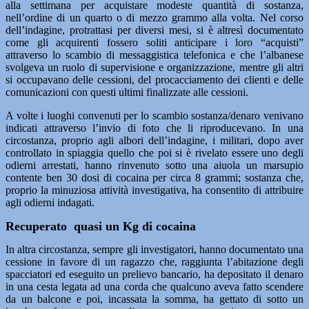
alla settimana per acquistare modeste quantità di sostanza,
nell’ordine di un quarto o di mezzo grammo alla volta. Nel corso
dell’indagine, protrattasi per diversi mesi, si è altresì documentato
come gli acquirenti fossero soliti anticipare i loro “acquisti”
attraverso lo scambio di messaggistica telefonica e che l’albanese
svolgeva un ruolo di supervisione e organizzazione, mentre gli altri
si occupavano delle cessioni, del procacciamento dei clienti e delle
comunicazioni con questi ultimi finalizzate alle cessioni.
A volte i luoghi convenuti per lo scambio sostanza/denaro venivano
indicati attraverso l’invio di foto che li riproducevano. In una
circostanza, proprio agli albori dell’indagine, i militari, dopo aver
controllato in spiaggia quello che poi si è rivelato essere uno degli
odierni arrestati, hanno rinvenuto sotto una aiuola un marsupio
contente ben 30 dosi di cocaina per circa 8 grammi; sostanza che,
proprio la minuziosa attività investigativa, ha consentito di attribuire
agli odierni indagati.
Recuperato quasi un Kg di cocaina
In altra circostanza, sempre gli investigatori, hanno documentato una
cessione in favore di un ragazzo che, raggiunta l’abitazione degli
spacciatori ed eseguito un prelievo bancario, ha depositato il denaro
in una cesta legata ad una corda che qualcuno aveva fatto scendere
da un balcone e poi, incassata la somma, ha gettato di sotto un