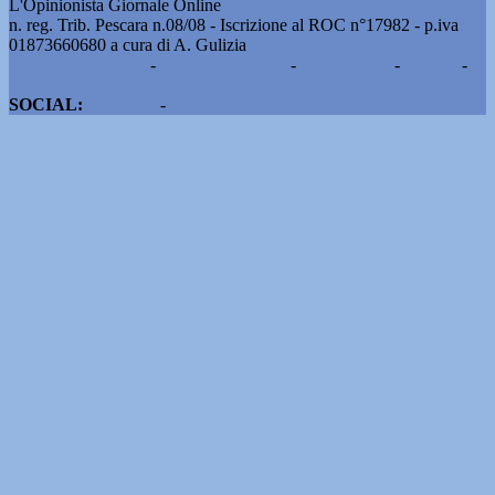
L'Opinionista Giornale Online
n. reg. Trib. Pescara n.08/08 - Iscrizione al ROC n°17982 - p.iva
01873660680 a cura di A. Gulizia
Pubblicità e contatti
-
Notizie del giorno
-
Informazioni
-
Privacy
-
Cookie
SOCIAL:
Facebook
-
X