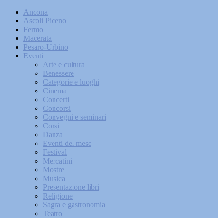
Ancona
Ascoli Piceno
Fermo
Macerata
Pesaro-Urbino
Eventi
Arte e cultura
Benessere
Categorie e luoghi
Cinema
Concerti
Concorsi
Convegni e seminari
Corsi
Danza
Eventi del mese
Festival
Mercatini
Mostre
Musica
Presentazione libri
Religione
Sagra e gastronomia
Teatro