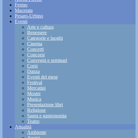
Fermo
Macerata
Pesaro-Urbino
Eventi
Arte e cultura
Benessere
Categorie e luoghi
Cinema
Concerti
Concorsi
Convegni e seminari
Corsi
Danza
Eventi del mese
Festival
Mercatini
Mostre
Musica
Presentazione libri
Religione
Sagra e gastronomia
Teatro
Attualità
Ambiente
Avvisi