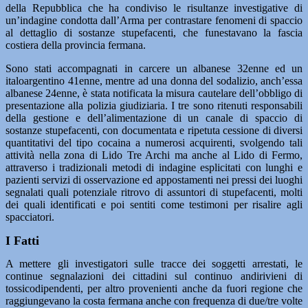
della Repubblica che ha condiviso le risultanze investigative di
un’indagine condotta dall’Arma per contrastare fenomeni di spaccio
al dettaglio di sostanze stupefacenti, che funestavano la fascia
costiera della provincia fermana.
Sono stati accompagnati in carcere un albanese 32enne ed un
italoargentino 41enne, mentre ad una donna del sodalizio, anch’essa
albanese 24enne, è stata notificata la misura cautelare dell’obbligo di
presentazione alla polizia giudiziaria. I tre sono ritenuti responsabili
della gestione e dell’alimentazione di un canale di spaccio di
sostanze stupefacenti, con documentata e ripetuta cessione di diversi
quantitativi del tipo cocaina a numerosi acquirenti, svolgendo tali
attività nella zona di Lido Tre Archi ma anche al Lido di Fermo,
attraverso i tradizionali metodi di indagine esplicitati con lunghi e
pazienti servizi di osservazione ed appostamenti nei pressi dei luoghi
segnalati quali potenziale ritrovo di assuntori di stupefacenti, molti
dei quali identificati e poi sentiti come testimoni per risalire agli
spacciatori.
I Fatti
A mettere gli investigatori sulle tracce dei soggetti arrestati, le
continue segnalazioni dei cittadini sul continuo andirivieni di
tossicodipendenti, per altro provenienti anche da fuori regione che
raggiungevano la costa fermana anche con frequenza di due/tre volte