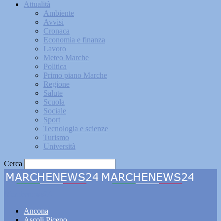
Attualità
Ambiente
Avvisi
Cronaca
Economia e finanza
Lavoro
Meteo Marche
Politica
Primo piano Marche
Regione
Salute
Scuola
Sociale
Sport
Tecnologia e scienze
Turismo
Università
Cerca
Marchenews24
Ancona
Ascoli Piceno