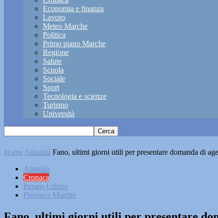
Economia e finanza
Lavoro
Meteo Marche
Politica
Primo piano Marche
Regione
Salute
Scuola
Sociale
Sport
Tecnologia e scienze
Turismo
Università
Home
Attualità
Fano, ultimi giorni utili per presentare domanda di age
Attualità
Cronaca
Pesaro-Urbino
Province Marche
Fano, ultimi giorni utili per presentare d