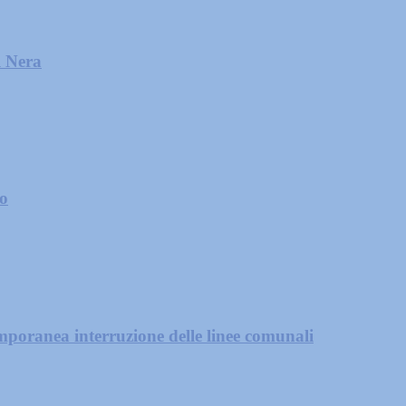
l Nera
zo
mporanea interruzione delle linee comunali