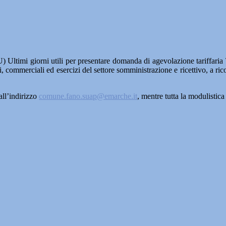
Ultimi giorni utili per presentare domanda di agevolazione tariffaria T
ali, commerciali ed esercizi del settore somministrazione e ricettivo, a r
ll’indirizzo
comune.fano.suap@emarche.it
, mentre tutta la modulistica