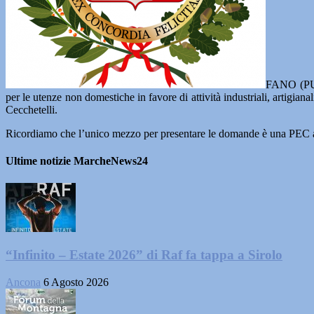
FANO (PU) 
per le utenze non domestiche in favore di attività industriali, artigian
Cecchetelli.
Ricordiamo che l’unico mezzo per presentare le domande è una PEC a
Ultime notizie MarcheNews24
“Infinito – Estate 2026” di Raf fa tappa a Sirolo
Ancona
6 Agosto 2026