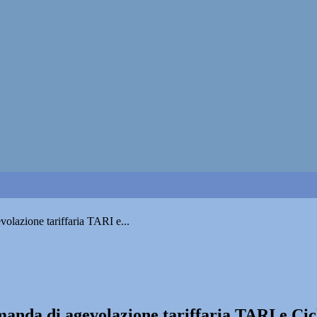
volazione tariffaria TARI e...
omanda di agevolazione tariffaria TARI e Cic