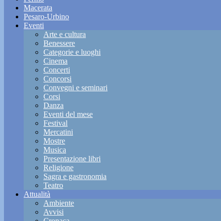
Macerata
Pesaro-Urbino
Eventi
Arte e cultura
Benessere
Categorie e luoghi
Cinema
Concerti
Concorsi
Convegni e seminari
Corsi
Danza
Eventi del mese
Festival
Mercatini
Mostre
Musica
Presentazione libri
Religione
Sagra e gastronomia
Teatro
Attualità
Ambiente
Avvisi
Cronaca