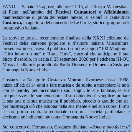
FANO – Sabato 15 agosto, alle ore 21.15, alla Rocca Malatestiana
di Fano, nell’ambito del
Festival Cantautori e Affabulatori,
manifestazione di punta dell’estate fanese, si esibirà la cantautrice
Costanza,
in apertura del concerto de Le Orme, storico gruppo rock
progressivo italiano.
La giovane artista, recentemente finalista della XXXI edizione del
Festival della canzone popolare e d’autore italiana Musicultura,
presenterà in esclusiva al pubblico i suoi tre singoli “100 Maglioni”,
“Giro intorno a me” e “Luna Park”, canzoni che anticipano il suo
disco d’esordio, in uscita il 25 settembre 2020 per l’etichetta HI-QU
Music. L’album è prodotto da Paolo Dossena e Domenico Sisto per
Compagnia Nuove Indye.
Costanza, all’anagrafe Costanza Motroni, livornese classe 1998,
inizia all’età di 14 anni a fare musica e da subito a mescolare le note
con le parole, per raccontare i suoi sogni, le sue fantasie, le sue
irrequietezze e le sue tentazioni. Il suo obiettivo è semplice: portare
la sua arte e la sua musica tra il pubblico, piccolo o grande che sia,
per mostrargli ciò che risuona nella sua mente e nel suo cuore. Firma
il suo primo contratto editoriale con una società particolare e
decisamente indipendente come Compagnia Nuove Indye.
Sul concerto di Ferragosto, Costanza dichiara:
«Sono molto felice di