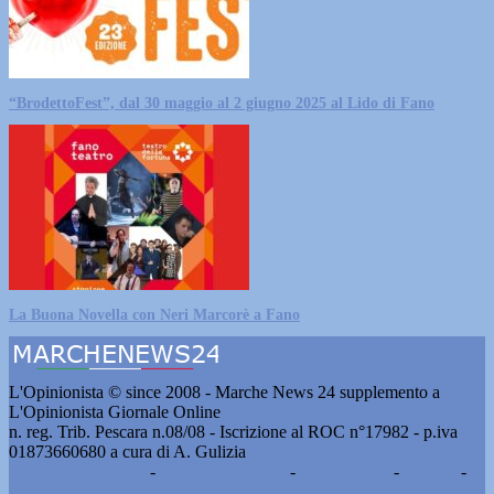
“BrodettoFest”, dal 30 maggio al 2 giugno 2025 al Lido di Fano
La Buona Novella con Neri Marcorè a Fano
L'Opinionista © since 2008 - Marche News 24 supplemento a
L'Opinionista Giornale Online
n. reg. Trib. Pescara n.08/08 - Iscrizione al ROC n°17982 - p.iva
01873660680 a cura di A. Gulizia
Pubblicità e contatti
-
Notizie del giorno
-
Informazioni
-
Privacy
-
Cookie