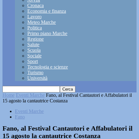
Cronaca
Economia e finanza
Lavoro
Meteo Marche
Politica
Primo piano Marche
Regione
Salute
Scuola
Sociale
Sport
Tecnologia e scienze
Turismo
Università
Home
Eventi Marche
Fano, al Festival Cantautori e Affabulatori il
15 agosto la cantautrice Costanza
Eventi Marche
Fano
Fano, al Festival Cantautori e Affabulatori il
15 agosto la cantautrice Costanza