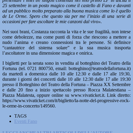
presentare i miei tre singoli contenuti nel mio primo LP in uscita il
25 settembre in un posto magico come il castello di Fano e davanti
ad un pubblico molto preparato alla buona musica come lo è quello
de Le Orme. Spero che questo sia per me l’inizio di una serie di
occasioni per fare ascoltare le mie canzoni dal vivo».
Nei suoi brani, Costanza racconta la vita e le sue fragilità, non intese
come debolezze, ma come punti di forza che riescono a mettere a
nudo l’anima e creano connessioni tra le persone. Si definisce
“cantautrice del sistema solare” e la sua musica trasporta
l’ascoltatore in una dimensione magica e onirica.
I biglietti per la serata sono in vendita al botteghino del Teatro della
Fortuna (tel. 0721 800750, email: botteghino@teatrodellafortuna.it)
da martedì a domenica dalle 10 alle 12:30 e dalle 17 alle 19:30,
durante i giorni dei concerti dalle 10 alle 12:30 dalle 17 alle 19:30
presso il Botteghino del Teatro della Fortuna – Piazza XX Settembre
e dalle 20 fino a inizio spettacolo presso Rocca Malatestiana –
Piazza Malatesta, oppure online su www.vivaticket.it. Link diretto:
https://www.vivaticket.com/it/biglietto/la-notte-del-progressive-rock-
le-orme-in-concerto/149560.
TAGS
Eventi Fano
LEGGI ANCHE
ALTRI ARTICOLI DELL'AUTORE