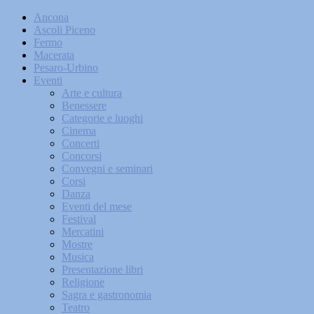
Ancona
Ascoli Piceno
Fermo
Macerata
Pesaro-Urbino
Eventi
Arte e cultura
Benessere
Categorie e luoghi
Cinema
Concerti
Concorsi
Convegni e seminari
Corsi
Danza
Eventi del mese
Festival
Mercatini
Mostre
Musica
Presentazione libri
Religione
Sagra e gastronomia
Teatro