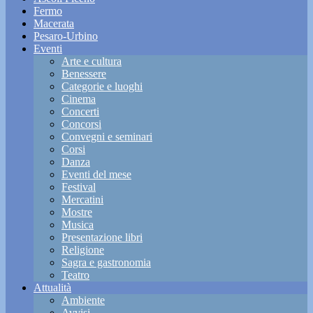
Fermo
Macerata
Pesaro-Urbino
Eventi
Arte e cultura
Benessere
Categorie e luoghi
Cinema
Concerti
Concorsi
Convegni e seminari
Corsi
Danza
Eventi del mese
Festival
Mercatini
Mostre
Musica
Presentazione libri
Religione
Sagra e gastronomia
Teatro
Attualità
Ambiente
Avvisi