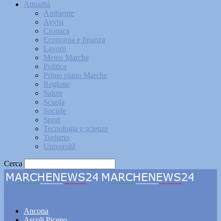
Attualità
Ambiente
Avvisi
Cronaca
Economia e finanza
Lavoro
Meteo Marche
Politica
Primo piano Marche
Regione
Salute
Scuola
Sociale
Sport
Tecnologia e scienze
Turismo
Università
Cerca
Marchenews24
Ancona
Ascoli Piceno