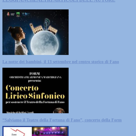
La notte dei bambini, il 13 settembre nel centro storico di Fano
“Salviamo il Teatro della Fortuna di Fano”, concerto della Form