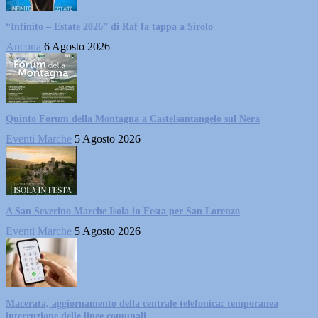
“Infinito – Estate 2026” di Raf fa tappa a Sirolo
Ancona
6 Agosto 2026
Quinto Forum della Montagna a Castelsantangelo sul Nera
Eventi Marche
5 Agosto 2026
A San Severino Marche Isola in Festa per San Lorenzo
Eventi Marche
5 Agosto 2026
Macerata, aggiornamento della centrale telefonica: temporanea
interruzione delle linee comunali