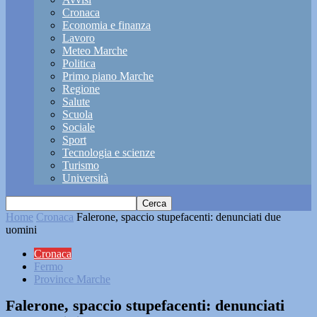
Cronaca
Economia e finanza
Lavoro
Meteo Marche
Politica
Primo piano Marche
Regione
Salute
Scuola
Sociale
Sport
Tecnologia e scienze
Turismo
Università
Home
Cronaca
Falerone, spaccio stupefacenti: denunciati due
uomini
Cronaca
Fermo
Province Marche
Falerone, spaccio stupefacenti: denunciati