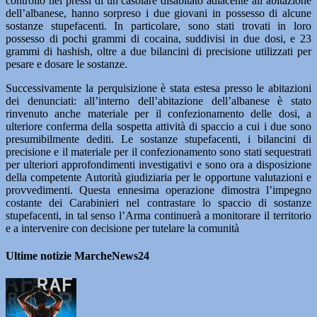
controllo nei pressi di un casolare disabitato adiacente all’abitazione
dell’albanese, hanno sorpreso i due giovani in possesso di alcune
sostanze stupefacenti. In particolare, sono stati trovati in loro
possesso di pochi grammi di cocaina, suddivisi in due dosi, e 23
grammi di hashish, oltre a due bilancini di precisione utilizzati per
pesare e dosare le sostanze.
Successivamente la perquisizione è stata estesa presso le abitazioni
dei denunciati: all’interno dell’abitazione dell’albanese è stato
rinvenuto anche materiale per il confezionamento delle dosi, a
ulteriore conferma della sospetta attività di spaccio a cui i due sono
presumibilmente dediti. Le sostanze stupefacenti, i bilancini di
precisione e il materiale per il confezionamento sono stati sequestrati
per ulteriori approfondimenti investigativi e sono ora a disposizione
della competente Autorità giudiziaria per le opportune valutazioni e
provvedimenti. Questa ennesima operazione dimostra l’impegno
costante dei Carabinieri nel contrastare lo spaccio di sostanze
stupefacenti, in tal senso l’Arma continuerà a monitorare il territorio
e a intervenire con decisione per tutelare la comunità
Ultime notizie MarcheNews24