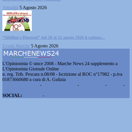
Attualità
5 Agosto 2026
“Sibillini e Dintorni” dal 20 al 22 agosto 2026 il raduno...
Eventi Marche
5 Agosto 2026
L'Opinionista © since 2008 - Marche News 24 supplemento a
L'Opinionista Giornale Online
n. reg. Trib. Pescara n.08/08 - Iscrizione al ROC n°17982 - p.iva
01873660680 a cura di A. Gulizia
Pubblicità e contatti
-
Notizie del giorno
-
Informazioni
-
Privacy
-
Cookie
SOCIAL:
Facebook
-
X