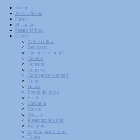
Ancona
Ascoli Piceno
Fermo
Macerata
Pesaro-Urbino
Eventi
Arte e cultura
Benessere
Categorie e luoghi
Cinema
Concerti
Concorsi
Convegni e seminari
Corsi
Danza
Eventi del mese
Festival
Mercatini
Mostre
Musica
Presentazione libri
Religione
Sagra e gastronomia
Teatro