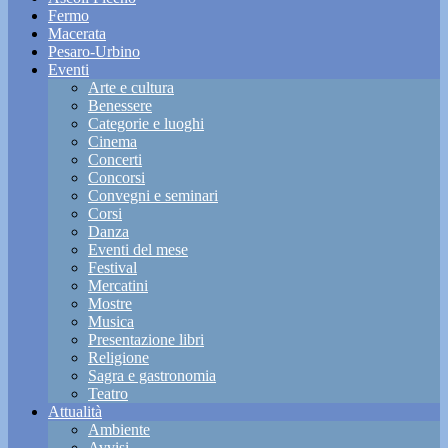
Fermo
Macerata
Pesaro-Urbino
Eventi
Arte e cultura
Benessere
Categorie e luoghi
Cinema
Concerti
Concorsi
Convegni e seminari
Corsi
Danza
Eventi del mese
Festival
Mercatini
Mostre
Musica
Presentazione libri
Religione
Sagra e gastronomia
Teatro
Attualità
Ambiente
Avvisi