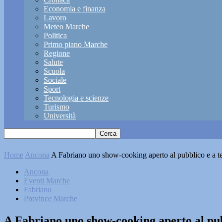
Economia e finanza
Lavoro
Meteo Marche
Politica
Primo piano Marche
Regione
Salute
Scuola
Sociale
Sport
Tecnologia e scienze
Turismo
Università
Home
Ancona
A Fabriano uno show-cooking aperto al pubblico e a te
Ancona
Eventi Marche
Fabriano
Province Marche
A Fabriano uno show-cooking aperto al pub