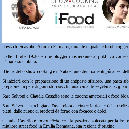
presso lo Scavolini Store di Fabriano, durante il quale le food blogge
Dalle 18 alle 19.30 le due blogger mostreranno al pubblico come dec
L’ingresso è libero.
Il tema dello show-cooking è il Natale, uno dei momenti più attesi dell
Si inizierà con la preparazione di un antipasto sfizioso, una pasta sfo
preparare un paté di pomodori secchi, una variante vegetariana, guarni
Sara Salvoni e Claudia Casadio sono le cuoche amatoriali e food blo
Sara Salvoni, marchigiana Doc, adora cucinare le ricette della tradiz
piatti, dalle zuppe ai prodotti da forno con focacce e dolci.
Claudia Casadio è
un’architetto
con la passione spiccata per la Fran
migliore street food in Emilia Romagna, sua regione d’origine.