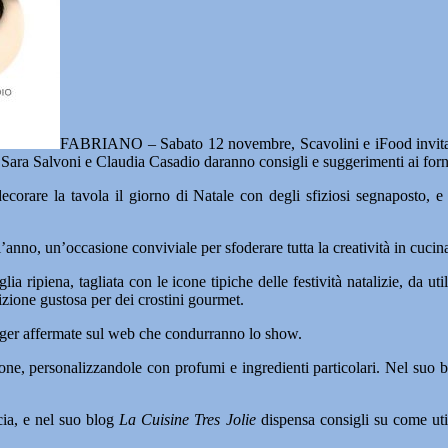
FABRIANO – Sabato 12 novembre, Scavolini e iFood invitano 
r Sara Salvoni e Claudia Casadio daranno consigli e suggerimenti ai forne
orare la tavola il giorno di Natale con degli sfiziosi segnaposto, e
’anno, un’occasione conviviale per sfoderare tutta la creatività in cucin
glia ripiena, tagliata con le icone tipiche delle festività natalizie, da
zione gustosa per dei crostini gourmet.
gger affermate sul web che condurranno lo show.
ione, personalizzandole con profumi e ingredienti particolari. Nel suo 
cia, e nel suo blog
La Cuisine Tres Jolie
dispensa consigli su come utili