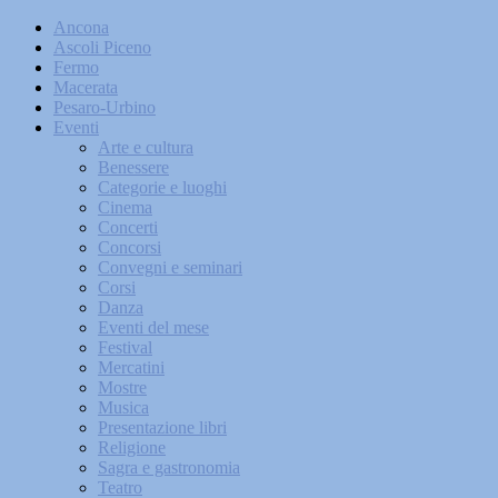
Ancona
Ascoli Piceno
Fermo
Macerata
Pesaro-Urbino
Eventi
Arte e cultura
Benessere
Categorie e luoghi
Cinema
Concerti
Concorsi
Convegni e seminari
Corsi
Danza
Eventi del mese
Festival
Mercatini
Mostre
Musica
Presentazione libri
Religione
Sagra e gastronomia
Teatro