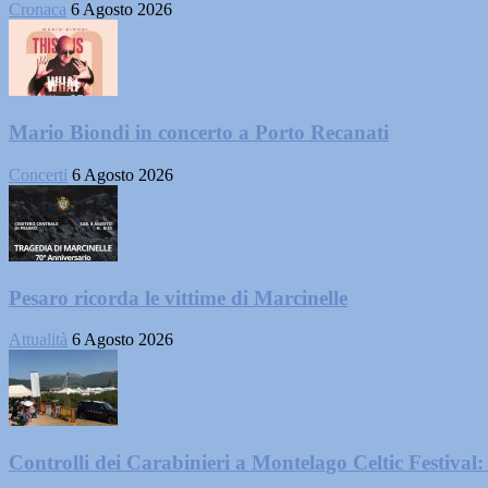
Cronaca
6 Agosto 2026
Mario Biondi in concerto a Porto Recanati
Concerti
6 Agosto 2026
Pesaro ricorda le vittime di Marcinelle
Attualità
6 Agosto 2026
Controlli dei Carabinieri a Montelago Celtic Festival: 