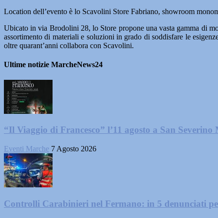
Location dell’evento è lo Scavolini Store Fabriano, showroom monomar
Ubicato in via Brodolini 28, lo Store propone una vasta gamma di mod
assortimento di materiali e soluzioni in grado di soddisfare le esigenz
oltre quarant’anni collabora con Scavolini.
Ultime notizie MarcheNews24
“Il Viaggio di Francesco” l’11 agosto a San Severino
Eventi Marche
7 Agosto 2026
Controlli Carabinieri nel Fermano: in 5 denunciati per 