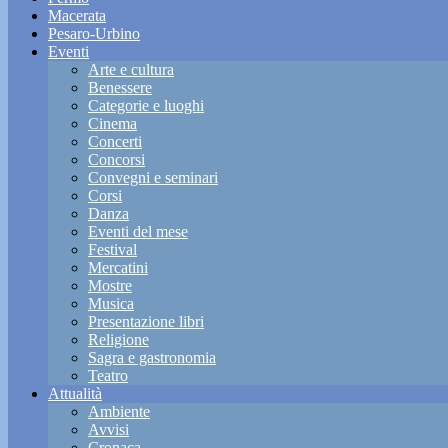
Macerata
Pesaro-Urbino
Eventi
Arte e cultura
Benessere
Categorie e luoghi
Cinema
Concerti
Concorsi
Convegni e seminari
Corsi
Danza
Eventi del mese
Festival
Mercatini
Mostre
Musica
Presentazione libri
Religione
Sagra e gastronomia
Teatro
Attualità
Ambiente
Avvisi
Cronaca