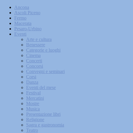
Ancona
Ascoli Piceno
Fermo
Macerata
Pesaro-Urbino
Eventi
Arte e cultura
Benessere
Categorie e luoghi
Cinema
Concerti
Concorsi
Convegni e seminari
Corsi
Danza
Eventi del mese
Festival
Mercatini
Mostre
Musica
Presentazione libri
Religione
Sagra e gastronomia
Teatro