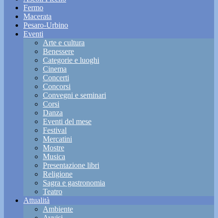
Fermo
Macerata
Pesaro-Urbino
Eventi
Arte e cultura
Benessere
Categorie e luoghi
Cinema
Concerti
Concorsi
Convegni e seminari
Corsi
Danza
Eventi del mese
Festival
Mercatini
Mostre
Musica
Presentazione libri
Religione
Sagra e gastronomia
Teatro
Attualità
Ambiente
Avvisi