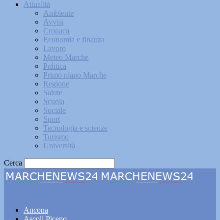
Attualità
Ambiente
Avvisi
Cronaca
Economia e finanza
Lavoro
Meteo Marche
Politica
Primo piano Marche
Regione
Salute
Scuola
Sociale
Sport
Tecnologia e scienze
Turismo
Università
Cerca
Marchenews24
Ancona
Ascoli Piceno