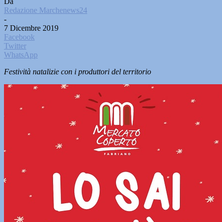
Da
Redazione Marchenews24
-
7 Dicembre 2019
Facebook
Twitter
WhatsApp
Festività natalizie con i produttori del territorio