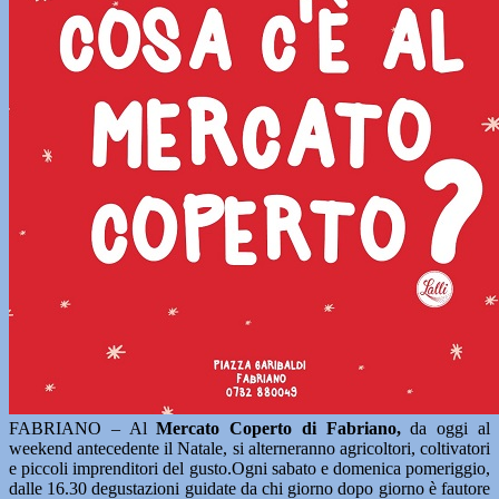
FABRIANO – Al
Mercato Coperto di Fabriano,
da oggi al
weekend antecedente il Natale, si alterneranno agricoltori, coltivatori
e piccoli imprenditori del gusto.Ogni sabato e domenica pomeriggio,
dalle 16.30 degustazioni guidate da chi giorno dopo giorno è fautore