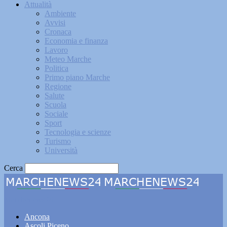
Attualità
Ambiente
Avvisi
Cronaca
Economia e finanza
Lavoro
Meteo Marche
Politica
Primo piano Marche
Regione
Salute
Scuola
Sociale
Sport
Tecnologia e scienze
Turismo
Università
Cerca
Marchenews24
Ancona
Ascoli Piceno