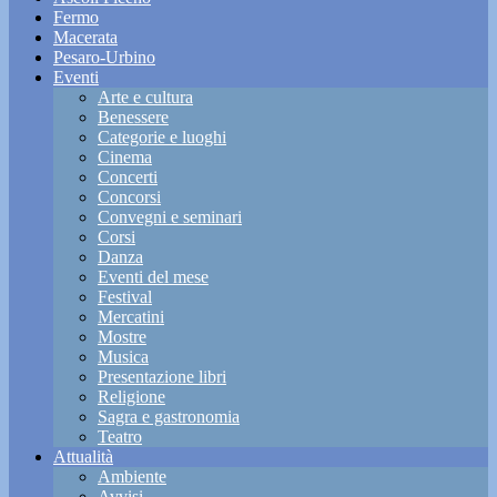
Fermo
Macerata
Pesaro-Urbino
Eventi
Arte e cultura
Benessere
Categorie e luoghi
Cinema
Concerti
Concorsi
Convegni e seminari
Corsi
Danza
Eventi del mese
Festival
Mercatini
Mostre
Musica
Presentazione libri
Religione
Sagra e gastronomia
Teatro
Attualità
Ambiente
Avvisi