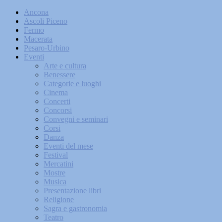
Ancona
Ascoli Piceno
Fermo
Macerata
Pesaro-Urbino
Eventi
Arte e cultura
Benessere
Categorie e luoghi
Cinema
Concerti
Concorsi
Convegni e seminari
Corsi
Danza
Eventi del mese
Festival
Mercatini
Mostre
Musica
Presentazione libri
Religione
Sagra e gastronomia
Teatro