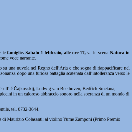
 le famiglie. Sabato 1 febbraio, alle ore 17,
va in scena
Natura in
 come voce narrante.
eso su una nuvola nel Regno dell’Aria e che sogna di riappacificare nel
sonanza dopo una furiosa battaglia scatenata dall’intolleranza verso le
di Pëtr Il’ič Čajkovskij, Ludwig van Beethoven, Bedřich Smetana,
piccini in un caloroso abbraccio sonoro nella speranza di un mondo di
ntile, tel. 0732-3644.
ne di Maurizio Colasanti; al violino Yume Zamponi (Primo Premio