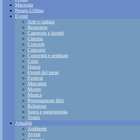
Macerata
Pesaro-Urbino
Eventi
Arte e cultura
Benessere
Categorie e luoghi
Cinema
Concerti
Concorsi
Convegni e seminari
Corsi
Danza
Eventi del mese
Festival
Mercatini
Mostre
Musica
Presentazione libri
Religione
Sagra e gastronomia
Teatro
Attualità
Ambiente
Avvisi
Cronaca