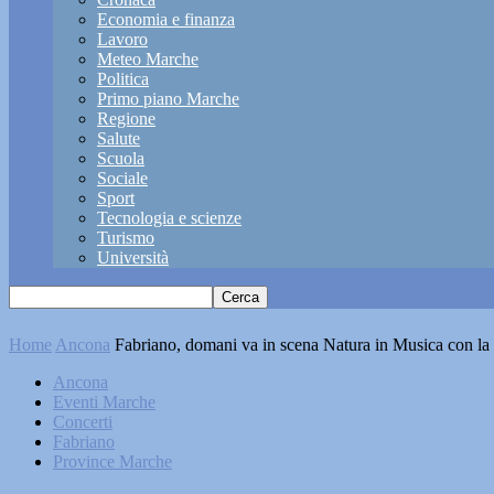
Economia e finanza
Lavoro
Meteo Marche
Politica
Primo piano Marche
Regione
Salute
Scuola
Sociale
Sport
Tecnologia e scienze
Turismo
Università
Home
Ancona
Fabriano, domani va in scena Natura in Musica con 
Ancona
Eventi Marche
Concerti
Fabriano
Province Marche