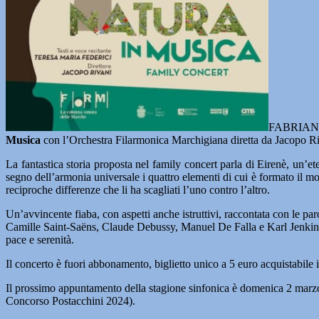
FABRIANO
Musica
con l’Orchestra Filarmonica Marchigiana diretta da Jacopo Riva
La fantastica storia proposta nel family concert parla di Eirenè, un’e
segno dell’armonia universale i quattro elementi di cui è formato il m
reciproche differenze che li ha scagliati l’uno contro l’altro.
Un’avvincente fiaba, con aspetti anche istruttivi, raccontata con le p
Camille Saint-Saëns, Claude Debussy, Manuel De Falla e Karl Jenkins 
pace e serenità.
Il concerto è fuori abbonamento, biglietto unico a 5 euro acquistabile 
Il prossimo appuntamento della stagione sinfonica è domenica 2 marz
Concorso Postacchini 2024).