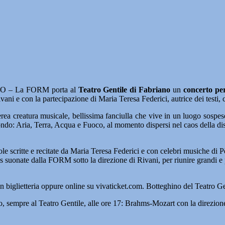
 – La FORM porta al
Teatro Gentile di Fabriano
un
concerto per
ni e con la partecipazione di Maria Teresa Federici, autrice dei testi,
terea creatura musicale, bellissima fanciulla che vive in un luogo sosp
ondo: Aria, Terra, Acqua e Fuoco, al momento dispersi nel caos della dis
arole scritte e recitate da Maria Teresa Federici e con celebri musiche 
suonate dalla FORM sotto la direzione di Rivani, per riunire grandi e 
in biglietteria oppure online su vivaticket.com. Botteghino del Teatro Ge
o, sempre al Teatro Gentile, alle ore 17: Brahms-Mozart con la direzio